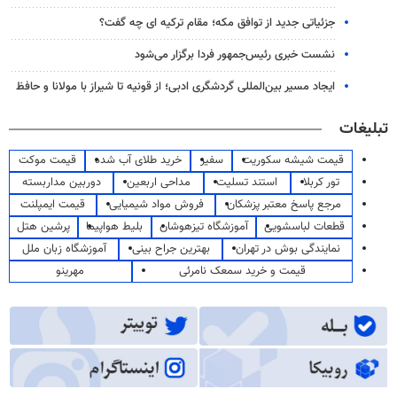
جزئیاتی جدید از توافق مکه؛ مقام ترکیه ای چه گفت؟
نشست خبری رئیس‌جمهور فردا برگزار می‌شود
ایجاد مسیر بین‌المللی گردشگری ادبی؛ از قونیه تا شیراز با مولانا و حافظ
تبلیغات
قیمت شیشه سکوریت
سفیر
خرید طلای آب شده
قیمت موکت
تور کربلا
استند تسلیت
مداحی اربعین
دوربین مداربسته
مرجع پاسخ معتبر پزشکان
فروش مواد شیمیایی
قیمت ایمپلنت
قطعات لباسشویی
آموزشگاه تیزهوشان
بلیط هواپیما
پرشین هتل
نمایندگی بوش در تهران
بهترین جراح بینی
آموزشگاه زبان ملل
قیمت و خرید سمعک نامرئی
مهرینو