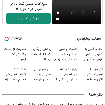
میخ کوب دستی فقط تا آخر
امروز حراج خورد!🔥
خرید با تخفیف
مطالب پیشنهادی
خداحافظی با
شست و شوی
روکش رایگان +
دندونت از دست
کمردرد، بدون
عمقی کبد با
اقساط ۱۲ ماهه
رفته؟ وقت
قرص و آمپول
دمنوش سم زدای
ایمپلنت
ایمپلنت
گیاهی
دیجیتاله
اگر میخوای
پایان دغدغه
من نمیفهمم
با کمردرد
ایمپلنت کنی
هزینه های
وقتی زانو درد
خداحافظی کن!
الان وقتشه |
دندان پزشکی با
درمان داره، چرا
(فیلم و ببین ◀
فقط با ۲۵
پک سفید کننده
دردش رو داری
پرسش‌نامه رو
میلیون تومان!!!
خانگی
تحمل میکنی؟❗
پرکن)
نظر شما
نظرات حاوی توهین و هرگونه نسبت ناروا به اشخاص حقیقی و حقوقی منتشر