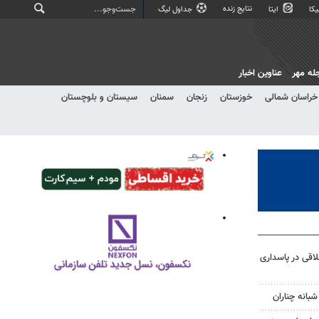
نتایج زنده
کا
ایتا
جداول لیگ
له مهر
عناوین اخبار
خراسان شمالی
خوزستان
زنجان
سمنان
سیستان و بلوچستان
اقی در پاسداری
شبانه چناران