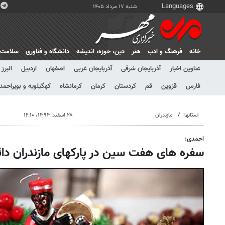
شنبه ۱۷ مرداد ۱۴۰۵
خانه
فرهنگ و ادب
هنر
دين، حوزه، انديشه
دانشگاه و فناوری
سلامت
عناوین اخبار
آذربایجان شرقی
آذربایجان غربی
اصفهان
اردبیل
البرز
فارس
قزوین
قم
کردستان
کرمان
کرمانشاه
کهگیلویه و بویراحمد
استانها
مازندران
۲۸ اسفند ۱۳۹۳، ۱۶:۱۰
احمدی:
سفره های هفت سین در پارکهای مازندران دا