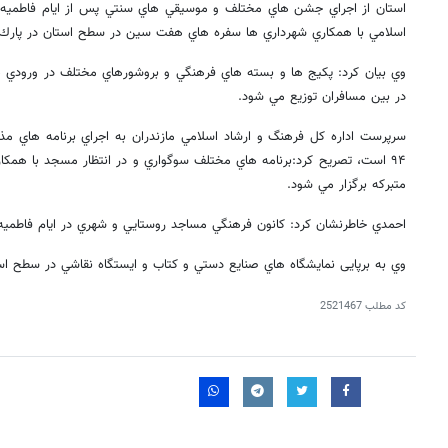
استان از اجراي جشن هاي مختلف و موسيقي هاي سنتي پس از ايام فاطميه خب
اسلامي با همكاري شهرداري ها سفره هاي هفت سين در سطح استان در پارك ه
وي بيان كرد: پكيج ها و بسته هاي فرهنگي و بروشورهاي مختلف در ورودي 
در بين مسافران توزيع مي شود.
سرپرست اداره كل فرهنگ و ارشاد اسلامي مازندران به اجراي برنامه هاي مذه
۹۴ است، تصريح كرد:برنامه هاي مختلف سوگواري و در انتظار مسجد با همكار
متبركه برگزار مي شود.
احمدي خاطرنشان كرد: كانون فرهنگي مساجد روستايي و شهري در ايام فاطميه ب
وي به برپايی نمايشگاه هاي صنايع دستي و كتاب و ايستگاه نقاشي در سطح استان از اول تا ۱۵ فرور
کد مطلب
2521467