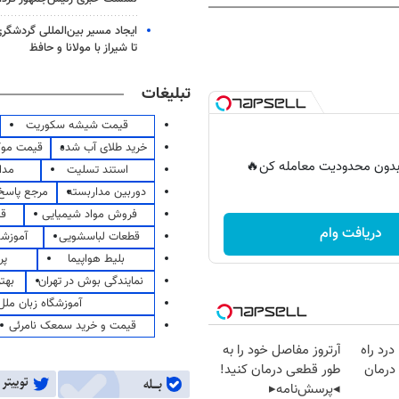
ایجاد مسیر بین‌المللی گردشگری
تا شیراز با مولانا و حافظ
تبلیغات
قیمت شیشه سکوریت
خرید طلای آب شده
قیمت مو
ر بدون محدودیت معامله کن🔥
استند تسلیت
مدا
دوربین مداربسته
مرجع پاسخ 
فروش مواد شیمیایی
قی
دریافت وام
قطعات لباسشویی
آموزشگ
بلیط هواپیما
پر
نمایندگی بوش در تهران
بهت
آموزشگاه زبان ملل
قیمت و خرید سمعک نامرئی
درد راه
آرتروز مفاصل خود را به
درمان
طور قطعی درمان کنید!
◂پرسش‌نامه▸