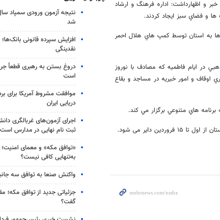
ر و اظهارداشت: اداره فرهنگ و ارشاد
ا و فضاي سبز ايجاد كردند.
شد
ها به استان توسط كمپ هاي هلال احمر
افزایش سپرده قانونی بانک‌ها؛ ت
نقدینگی
دروغ بستن به رهبری قطعاً جرم
بي در ايام فاطميه كه مصادف با نوروز
است
ي اوقاف و امور خيريه در مساجد و بقاع
موافقت مشروط آمریکا برای بر
دریایی ایران
رنامه هاي متنوعي برگزار مي كند.
اجرای آزمون‌های غربالگری دان
ثبت نام نهایی در مدارس است
دین دایر می شود.
«توافق مکه» و معمای امنیت؛ چ
به‌تنهایی کافی نیست؟
واکنش صنعا به توافق سه جانب
جزئیاتی جدید از توافق مکه؛ مق
گفت؟
نشست خبری رئیس‌جمهور فردا ب