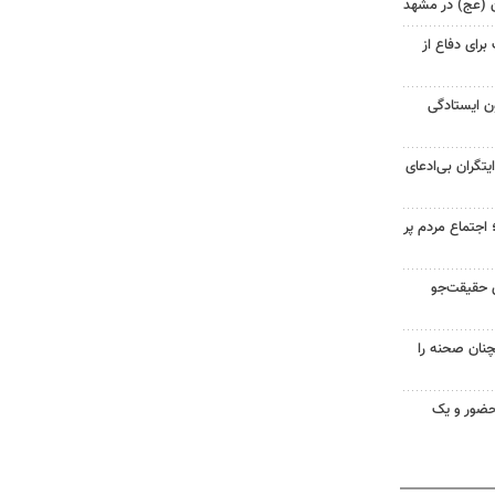
ان (عج) در مشهد
رای دفاع از
ن ایستادگی
یتگران بی‌ادعای
جتماع مردم پر
ی حقیقت‌جو
۱؛ مردم همچنان صحنه را
ضور و یک