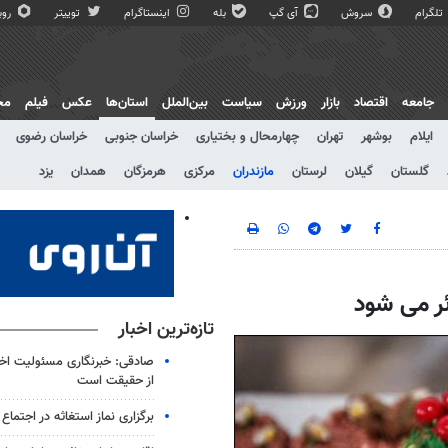
تلگرام
سروش
آی گپ
بله
اینستاگرام
توییتر
روبی
جامعه
اقتصاد
بازار
ورزش
سیاست
بین‌الملل
استان‌ها
عکس
فیلم
مج
ایلام
بوشهر
تهران
چهارمحال و بختیاری
خراسان جنوبی
خراسان رضوی
گلستان
گیلان
لرستان
مازندران
مرکزی
هرمزگان
همدان
یزد
ئر می شود
تازه‌ترین اخبار
صادقی: خبرنگاری مسئولیت اخل
از حقیقت است
برگزاری نماز استغاثه در اجتماع 