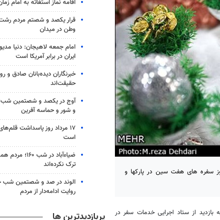
اقامه نماز استغاثه به امام زم
قرار یکصد و شصتم مردم رشت ب
وطن در میدان
امام جمعه لاهیجان: دنیا مدیو
ایران در برابر آمریکا است
خبرنگاران دیده‌بانان صادق و روا
حقیقت‌اند
آوج در یکصد و شصتمین شب؛ ا
و شور و حماسه آفرین
۱۷ مرداد روز پاسداشت قلم‌ها
است
ضیاء‌آباد در شب ۶۰
ترک نکرده‌اند
وز سفره های هفت سین در پارکها و
الوند در صد و شصتمین شب ح
روایت ادامه‌دار از مردم
 بازدید از ستاد اجرایی خدمات سفر در
پربازدیدترین ها