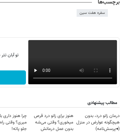
برچسب‌ها
سفره هفت سین
تو آبان تت
مطالب پیشنهادی
درمان زانو درد، بدون
هنوز برای زانو درد قرص
چرا هنوز داری با 
هیچگونه عوارض در منزل
میخوری؟ وقتی می‌شه
میری؟ وقتی راه 
(◂پرسش‌نامه)
بدون عمل درمانش
جلو پاته!