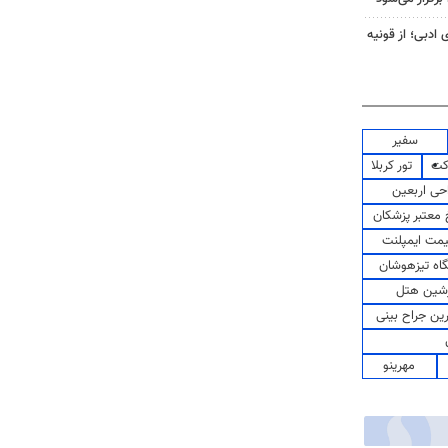
 ادبی؛ از قونیه
سفیر
کت
تور کربلا
حی اربعین
معتبر پزشکان
مت ایمپلنت
اه تیزهوشان
شین هتل
رین جراح بینی
مهرینو