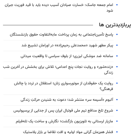
امام جمعه جاسک: خسارت صیادان آسیب دیده باید با قید فوریت جبران
شود
پربازدیدترین ها
پاسخ تأمین‌اجتماعی به زمان پرداخت مابه‌التفاوت حقوق بازنشستگان
پیکر مطهر شهید «محمدعلی رحیم‌زاده» در اورامان تشییع شد
سامانه ضد موشکی لیزری؛ از بلوف سیاسی تا واقعیت میدانی
«زنده‌شور» و روایت نجات پنج اعدامی؛ تلاش برای بخشش در آخرین شب
زندگی
روایت یک حقوقدان از موتورسواری زنان؛ استقلال در تردد یا چالش
فرهنگی؟
آلبوم «آسیمه سر» منتشر شد؛ دعوت به شنیدن حرکتِ زندگی
شروع تلخ مدافع تیم ملی فوتبال ایران پس از جدایی از پرسپولیس
مازیار لرستانی به تلویزیون بازگشت؛ نگارش و ساخت یک تله‌فیلم
فشار هم‌زمان گرانی مواد اولیه و افت تقاضا بر بازار پلاستیک