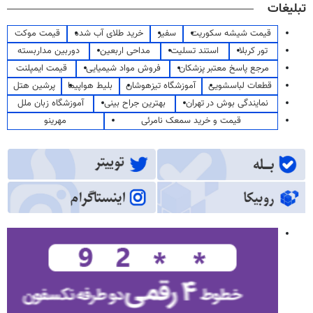
تبلیغات
قیمت شیشه سکوریت
سفیر
خرید طلای آب شده
قیمت موکت
تور کربلا
استند تسلیت
مداحی اربعین
دوربین مداربسته
مرجع پاسخ معتبر پزشکان
فروش مواد شیمیایی
قیمت ایمپلنت
قطعات لباسشویی
آموزشگاه تیزهوشان
بلیط هواپیما
پرشین هتل
نمایندگی بوش در تهران
بهترین جراح بینی
آموزشگاه زبان ملل
قیمت و خرید سمعک نامرئی
مهرینو