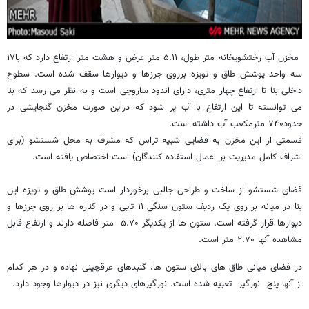
مخزن آب رختشویخانه ‪۱۷متر طول، ۵.۱۱ متر عرض و هشت متر ارتفاع دارد که با
سه واحد پوشش طاق و تویزه برروی جرزها و دیوارها سقف شده است. سطوح
داخلی بنا تا ارتفاع چهار متری، دارای اندود ساروجی است و به نظر می رسد که بنا
می توانسته تا این ارتفاع با آب پر شود که دراین صورت مخزن گنجایشی در
حدود۷۴۰ مترمکعب آب داشته است
.
قسمتی از این مخزن به فضایی شبیه تراس که مشرف به محل شستشو (برای
اشراف کامل مدیریت بر اعمال استفاده کنندگان) است اختصاص یافته است
.
فضای شستشو از ساخت و طراحی جالبی برخوردار است پوشش طاق و تویزه این
بنا در میانه بر روی یک ردیف ستون سنگی ۱۱ تایی و در کناره ها بر روی جرزها و
دیوارها قرار گرفته است. ستون ها از یکدیگر ۵.۷۰ متر فاصله دارند و ارتفاع قابل
مشاهده آنها ۲.۷۰ متر است.
در فضای میانی طاق های بالای ستون ها، گنبدهای عرقچینی نهاده و در هر کدام
از آنها پنج نورگیر تعبیه شده است. نورگیرهای دیگری نیز در دیوارها وجود دارد
.