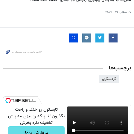
کد مطلب
2521579
برچسب‌ها
گردشگری
تابستون رو خنک و راحت
بگذرون! تا پنکه رومیزی مه پاش
تخفیف داره بخرش
سفارش بده!