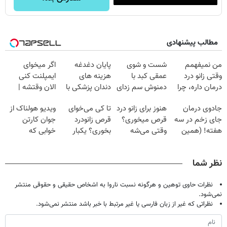
مطالب پیشنهادی
من نمیفهمم
شست و شوی
پایان دغدغه
اگر میخوای
وقتی زانو درد
عمقی کبد با
هزینه های
ایمپلنت کنی
درمان داره، چرا
دمنوش سم زدای
دندان پزشکی با
الان وقتشه |
دردش رو داری
گیاهی
پک سفید کننده
فقط با ۲۵
جادوی درمان
هنوز برای زانو درد
تا کی می‌خوای
ویدیو هولناک از
تحمل میکنی؟❗
خانگی
میلیون تومان!!!
جای زخم در سه
قرص میخوری؟
قرص زانودرد
جوان کارتن
هفته! (همین
وقتی می‌شه
بخوری؟ یکبار
خوابی که
حالا رایگان
بدون عمل
اصولی درمانش
میلیاردر شد.
صحبت کنید)
درمانش کرد؟؟؟؟
کن
آموزش رایگان
نظر شما
نظرات حاوی توهین و هرگونه نسبت ناروا به اشخاص حقیقی و حقوقی منتشر
نمی‌شود.
نظراتی که غیر از زبان فارسی یا غیر مرتبط با خبر باشد منتشر نمی‌شود.