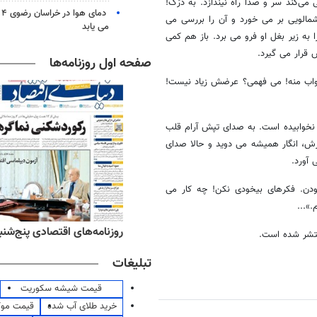
می‌کند سر و صدا راه نیندازد. به دَرَک!
دم
شمالویی بر می خورد و آن را بررسی می
می یابد
ه زیر بغل او فرو می برد. باز هم کمی
قرار می گیرد.
صفحه اول روزنامه‌ها
ختخواب منه! می فهمی؟ عرضش زیاد نیست!
نخوابیده است. به صدای تپش آرام قلب
رش، انگار همیشه می دوید و حالا صدای
ی آورد.
دن. فکرهای بیخودی نکن! چه کار می
»...
‌های ورزشی پنج‌شنبه ۱۵ مرداد ۱۴۰۵
روزنامه‌های اقتصادی پنج‌شنبه ۱۵ مرداد ۰۵
تبلیغات
قیمت شیشه سکوریت
خرید طلای آب شده
قیمت مو