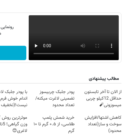
رونمایی
دن
مطالب پیشنهادی
از الان تا آخر تابستون
پودر جلبک چربیسوز
با پودر جلبک لا
حداقل 12کیلو چربی
تضمینی لاغرت میکنه/
اندام خوش فرم آ
میسوزونی🧨
تعداد محدود
نیست!(تخفیف 
جهانی)
کاهش اشتها/افزایش
خرید شمش پلمپ
موثرترین روش
سوخت و ساز(تعداد
طلاسی، از ۰.۵ گرم تا ۱۰
محدود)
گرم
لاغری😍