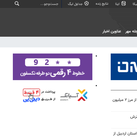
نتایج زنده
کا
ایتا
جداول لیگ
له مهر
عناوین اخبار
تردد زائران اربعین در خوزستان از مرز ۲ میلیون
ترش
ستان اردبیل از