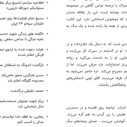
اطلاعیه مراسم تشییع پیکر مط
ارسژاک با ترجمه عباس آگاهی در مجموعه
ستوانیکم «نورالله نارویی»
د» نوشته است: این بار علاقه مندان
بسیج تمام ظرفیت‌ها برای تعی
د که موضوعی استثنایی دارد. این کتاب،
خلبانان سوخو ۲۴ ایران
مردی از همه جا رانده شده و یک سگ به
ناگفته های زندگی شهید «حسین
نخبه جنگی تا مداحی مخفی رو
ی است که به دنبال یک «قرارداد» و در
نفرات دعوت شده به اردوی تی
د. او در گذشته در سیرک کار می‌کرده و
فرنگی اعلام شدند
ایی، او را به خدمت می‌گیرد و روانه
ر اجتماع‌اند، «ژ» حرفی نمی‌زند. اما از
بازگشت اندونگ به استقلال م
م مجروح می‌‌کند. «ژ» حاضر نمی‌شود به
مسیر جایگزین محور حاجی‌آباد 
یک طرف می‌ترسد آقای لویی آدمکش‌های
محدوده گلوگاه اعلام شد
پناهگاهش بکشاند.
محمد حقیقی درگذشت
سال شناسایی شد
 اندازد. تپانچه روی قفسه و در دسترس
یش را زیر گردن به هم گره می‌زند.
رضایی: به لطف خدا توانستم خ
ی به گوشش می‌رسد... صدای پنجه‌های سگ
مدال را کسب کنم