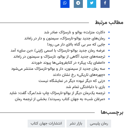
مطالب مرتبط
«کارت منزلت» بوالو و نارسژاک صادر شد
رمان‌های جدید بوالو-نارسژاک، سیمنون و دار در راه‌اند
جایی که سر بی گناه بالای دار می رود!
عرضه رمان جدید بوالو-نارسژاک با اسمی ژاپنی/ «بن سای» آمد
ترجمه‌های جدید آگاهی از بوالو، نارسژاک و سیمنون در راه‌اند
«اعضای یک پیکر» در کتابفروشی‌ها پیوند خوردند
سه رمان جدید از سیمنون، دار و بوالو-نارسژاک منتشر می‌شود
«چهره‌های تاریکی» رخ نشان دادند
«زنی که دیگر نبود» دیگر در نمایشگاه نیست
بازی با دلباختگی تمام شد
ترجمه یک‌رمان دیگر از بوالو-نارسژاک چاپ شد/مرگ گفت: شاید
«مرغان شب» به جهان کتاب رسیدند/ بخشی از ترجمه رمان
برچسب‌ها
رمان پلیسی
بازار نشر
انتشارات جهان کتاب