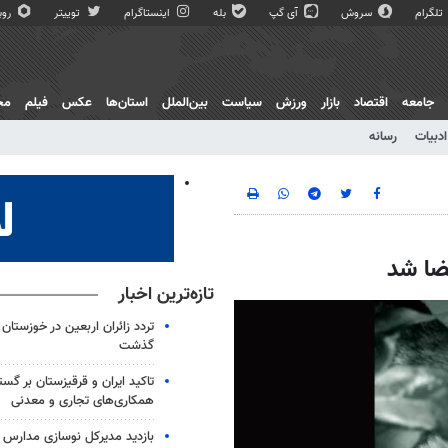
تلگرام
سروش
آی گپ
بله
اینستاگرام
توییتر
روبی
جامعه
اقتصاد
بازار
ورزش
سیاست
بین‌الملل
استان‌ها
عکس
فیلم
مج
ادبیات
رسانه
مضا شد
تازه‌ترین اخبار
گذشت
تاکید ایران و قرقیزستان بر گس
همکاری‌های تجاری و معدنی
بازدید مدیرکل نوسازی مدارس ا