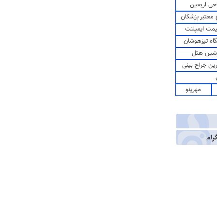
حی اربعین
معتبر پزشکان
مت ایمپلنت
اه تیزهوشان
شین هتل
رین جراح بینی
مهرینو