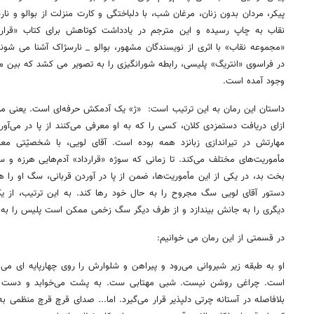
پیکر، مردان بدون زنان، مرغان شب، با دلباختگی و کارت منزلت از بوالو و ن
نقاب به چاپ رسیده و این مترجم در یادداشت کوتاهش برای کتاب «قراردا
«مجموعه نقاب» با اثری از نویسندگان مشهور، بوالو _ نارسژاک آشنا می شون
در فراسوی «انتریگ» پلیسی، رابطه شورانگیزی را به تصویر می کشد که بین 
وجود آمده است.
داستان این رمان به این ترتیب است: «ژ» یک آدمکش حرفه‌ای است. یعنی مرد
ازای دریافت دستمزدی کلان، کسی را که به او معرفی می‌کنند از پا در می‌آور
مهارتش در تیراندازی زبانزد همه بوده است. آقای لویی، با شخصیّتی معم
مأموریت‌های مختلف می‌کند. تا زمانی که سوژه «قرارداد» آدم‌هایی هرزه و سربا
بخت بد، در یکی از این مأموریت‌ها، ضمن از پا در آوردن قربانی، سگ او را ه
دستور آقای لویی سگ مجروح را به حال خود رها کند. به این ترتیب، از 
دیگری را به جانش بیندازد و از طرف دیگر سگ زخمی ممکن است پلیس را به 
در قسمتی از این رمان می خوانیم:
او به طبقه زیر شیروانی می‌رود و پیراهن و شلوارش را روی چهارپایه ای می
است. چراغی روشن نیست. شبی مهتابی ست. به پشت می‌خوابد و دست ها
بلافاصله در آستانه چرتی دلپذیر قرار می‌گیرد. اما... صدای قرچ قرچ منظم