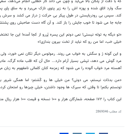
که با دقت از پلکان بالا می‌آید و چون می داند کار خطایی انجام می‌دهد، سعی 
سگ وارد اتاق شده و پوزه اش را به زیر پتوی نازک می‌برد و به ساق پای پ
کند. سپس بی رودربایستی در طول پیکر بی حرکت ژ دراز می کشد و سرش را ب
جابه جا می شود تا خوب جایش را باز کند. و آن گاه دست صاحبش روی پشتش 
«تو دیگه یه توله نیستی! نمی دونم این پسره پُررو از کجا آمده! این جا ت
خیلی خب، اما من رو که نباید از تخت بیرون بندازی!»
و این گونه ژ و سگش به خواب می روند. رمولوس دیگر تکان نمی خورد، ولی 
مرد گوش می دهد، تپشی بسیار آرام دارد... حال آن که قلب ماده گرگ، ماد
آهسته مرد خواب آلوده را می شنود که زمزمه کنان کلماتی نامفهوم به زبان م
«من بدذات نیستم، می دونی؟ من خیلی ها رو کُشتم؛ اما همگی شرور بو
تونستم بکنم! تا وقتی که سیرک ها وجود داشتن، خیلی چیزها رو امتحان کردم.
روزنامه‌های اقتصادی چهارشنبه ۱۴ مرداد ۱۴۰۵
روزنامه
این کتاب را ۱۷۲ صفحه، شمارگان هزار و ۱۰۰ نسخه و قیمت ۱۰۰ هزار ریال منتشر شده است.
کد مطلب
2869046