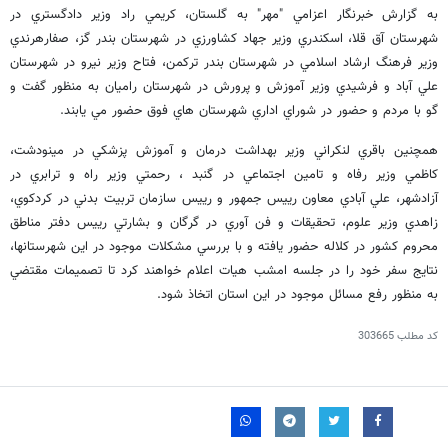
به گزارش خبرنگار اعزامي "مهر" به گلستان، كريمي راد وزير دادگستري در
شهرستان آق قلا، اسكندري وزير جهاد كشاورزي در شهرستان بندر گز، صفارهرندي
وزير فرهنگ ارشاد اسلامي در شهرستان بندر تركمن، فتاح وزير نيرو در شهرستان
علي آباد و فرشيدي وزير آموزش و پرورش در شهرستان راميان به منظور گفت و
گو با مردم و حضور در شوراي اداري شهرستان هاي فوق حضور مي يابند.
همچنين باقري لنكراني وزير بهداشت درمان و آموزش پزشكي در مينودشت،
كاظمي وزير رفاه و تامين اجتماعي در گنبد ، رحمتي وزير راه و ترابري در
آزادشهر، علي آبادي معاون رييس جمهور و رييس سازمان تربيت بدني در كردكوي،
زاهدي وزير علوم، تحقيقات و فن آوري در گرگان و بشارتي رييس دفتر مناطق
محروم كشور در كلاله حضور يافته و با بررسي مشكلات موجود در اين شهرستانها،
نتايج سفر خود را در جلسه امشب هيات اعلام خواهند كرد تا تصميمات مقتضي
به منظور رفع مسائل موجود در اين استان اتخاذ شود.
کد مطلب
303665