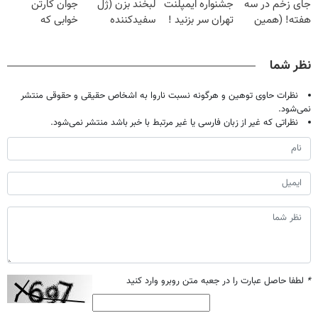
جای زخم در سه
جشنواره ایمپلنت
لبخند بزن (ژل
جوان کارتن
هفته! (همین
تهران سر بزنید !
سفیدکننده
خوابی که
حالا رایگان
| فقط ۲۵
دندان40%تخفیف)
میلیاردر شد.
صحبت کنید)
میلیون !
آموزش رایگان
نظر شما
نظرات حاوی توهین و هرگونه نسبت ناروا به اشخاص حقیقی و حقوقی منتشر
نمی‌شود.
نظراتی که غیر از زبان فارسی یا غیر مرتبط با خبر باشد منتشر نمی‌شود.
*
لطفا حاصل عبارت را در جعبه متن روبرو وارد کنید