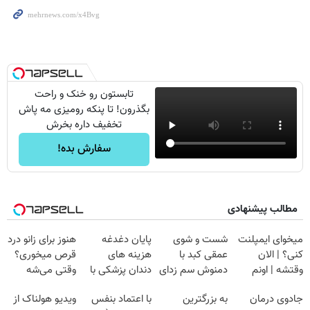
تابستون رو خنک و راحت
بگذرون! تا پنکه رومیزی مه پاش
تخفیف داره بخرش
سفارش بده!
مطالب پیشنهادی
میخوای ایمپلنت
شست و شوی
پایان دغدغه
هنوز برای زانو درد
کنی؟ | الان
عمقی کبد با
هزینه های
قرص میخوری؟
وقتشه | اونم
دمنوش سم زدای
دندان پزشکی با
وقتی می‌شه
فقط با ۲۵
گیاهی
پک سفید کننده
بدون عمل
جادوی درمان
به بزرگترین
با اعتماد بنفس
ویدیو هولناک از
میلیون تومان!!!
خانگی
درمانش کرد؟؟؟؟