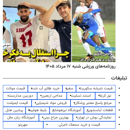
روزنامه‌های ورزشی شنبه ۱۷ مرداد ۱۴۰۵
تبلیغات
قیمت شیشه سکوریت
سفیر
خرید طلای آب شده
قیمت موکت
تور کربلا
استند تسلیت
مداحی اربعین
دوربین مداربسته
مرجع پاسخ معتبر پزشکان
فروش مواد شیمیایی
قیمت ایمپلنت
قطعات لباسشویی
آموزشگاه تیزهوشان
بلیط هواپیما
پرشین هتل
نمایندگی بوش در تهران
بهترین جراح بینی
آموزشگاه زبان ملل
قیمت و خرید سمعک نامرئی
مهرینو