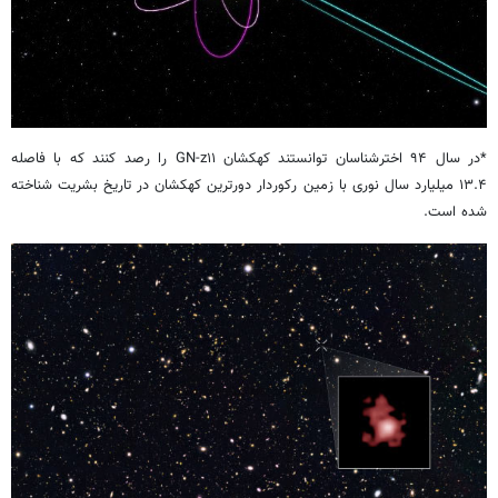
*در سال ۹۴ اخترشناسان توانستند کهکشان GN-z۱۱ را رصد کنند که با فاصله
۱۳.۴ میلیارد سال نوری با زمین رکوردار دورترین کهکشان در تاریخ بشریت شناخته
شده است.