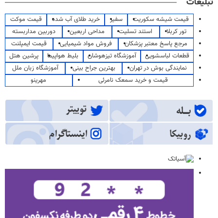
تبلیغات
قیمت شیشه سکوریت
سفیر
خرید طلای آب شده
قیمت موکت
تور کربلا
استند تسلیت
مداحی اربعین
دوربین مداربسته
مرجع پاسخ معتبر پزشکان
فروش مواد شیمیایی
قیمت ایمپلنت
قطعات لباسشویی
آموزشگاه تیزهوشان
بلیط هواپیما
پرشین هتل
نمایندگی بوش در تهران
بهترین جراح بینی
آموزشگاه زبان ملل
قیمت و خرید سمعک نامرئی
مهرینو