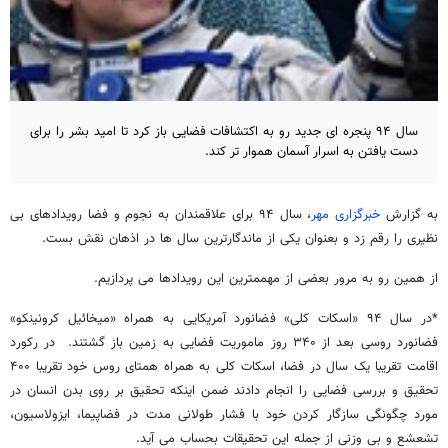
سال ۹۴ پنجره ای جدید رو به اکتشافات فضایی باز کرد تا امید بشر را برای
دست یافتن به اسرار آسمان هموار تر کند.
به گزارش
خبرگزاری مهر
، سال ۹۴ برای علاقمندان به نجوم و فضا رویدادهای بی
نظیری را رقم زد و بعنوان یکی از ماندگارترین سال ها در اذهان نقش بست.
از همین رو به مرور بعضی از مهممترین این رویدادها می پردازیم.
*در سال ۹۴ «اسکات کلی» فضانورد آمریکایی به همراه «میخائیل کرونینکو»
فضانورد روسی بعد از ۳۴۰ روز ماموریت فضایی به زمین باز گشتند. در رکورد
اقامت تقریبا یک سال در فضا، اسکات کلی به همراه همتای روس خود تقریبا ۴۰۰
تحقیق و بررسی فضایی را انجام دادند ضمن اینکه تحقیق بر روی بدن انسان در
مورد چگونگی سازگار کردن خود با فشار طولانی مدت در فضاپیما، ایزولاسیون،
تشعشع و بی وزنی از جمله این تحقیقات بحساب می آید.