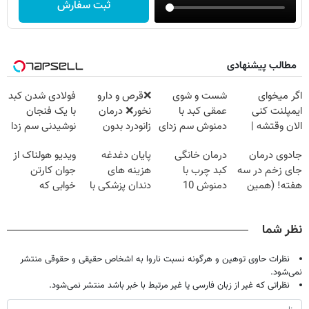
ثبت سفارش
مطالب پیشنهادی
اگر میخوای
شست و شوی
❌قرص‌ و دارو
فولادی شدن کبد
ایمپلنت کنی
عمقی کبد با
نخور❌ درمان
با یک فنجان
الان وقتشه |
دمنوش سم زدای
زانودرد بدون
نوشیدنی سم زدا
فقط با ۲۵
گیاهی
قرص
جادوی درمان
درمان خانگی
پایان دغدغه
ویدیو هولناک از
میلیون تومان!!!
جای زخم در سه
کبد چرب با
هزینه های
جوان کارتن
هفته! (همین
دمنوش 10
دندان پزشکی با
خوابی که
حالا رایگان
گیاه+55%
پک سفید کننده
میلیاردر شد.
صحبت کنید)
تخفیف
خانگی
آموزش رایگان
نظر شما
نظرات حاوی توهین و هرگونه نسبت ناروا به اشخاص حقیقی و حقوقی منتشر
نمی‌شود.
نظراتی که غیر از زبان فارسی یا غیر مرتبط با خبر باشد منتشر نمی‌شود.