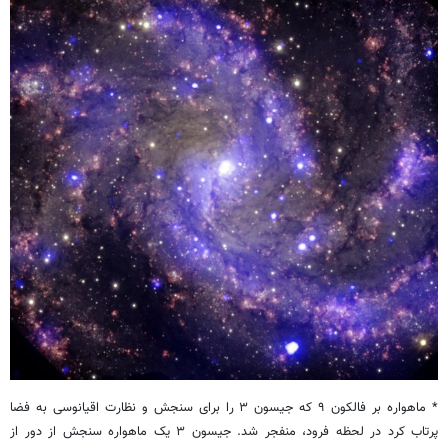
* ماهواره بر فالکون ۹ که جیسون ۳ را برای سنجش و نظارت اقیانوسی به فضا
پرتاب کرد در لحظه فرود، منفجر شد. جیسون ٣ یک ماهواره سنجش از دور از