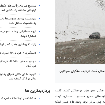
سنندج میزبان رقابت‌های تکوان
نونهالان منطقه یک کشور شد
سرمست: روابط عمومی‌ها باید 
به حاکمیت منتقل کنند
لزوم هم‌افزایی روابط‌ عمومی‌ها
عملکرد دولت
زلزله ۴ ریشتری بندرلنگه را لرزاند
دستگیری ۲ هزار و ۹۶۱ سارق در آذربایجان‌شرقی
مجموعه جدید دانشگاه فرهنگی
می شود
س مرکز کنترل ترافیک راهور ناجا با اشاره به بارش برف در محورهای ۵ استان گفت: ترافیک سنگینی هم‌اکنون
ریال در اراک کشف شد
پربازدیدترین ها
رافیکی محورهای مواصلاتی کشور گفت:
کردستان محور سنندج - همدان، گردنه
۸ کشته در دو تصادف شب گذشته
نه چری بارش برف وجود دارد ضمن اینکه