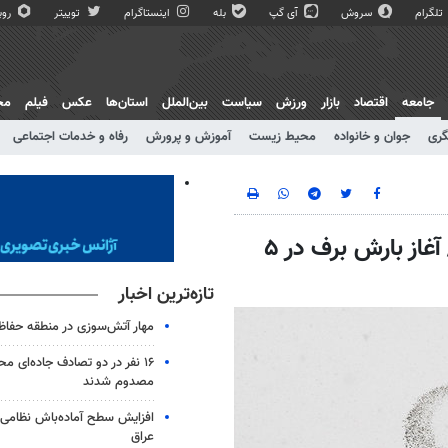
تلگرام
سروش
آی گپ
بله
اینستاگرام
توییتر
روبی
جامعه
اقتصاد
بازار
ورزش
سیاست
بین‌الملل
استان‌ها
عکس
فیلم
مج
گری
جوان و خانواده
محیط زیست
آموزش و پرورش
رفاه و خدمات اجتماعی
آخرین وضعیت ترافیکی محورهای مواصلاتی/ آغاز بارش برف در ۵
تازه‌ترین اخبار
مهار آتش‌سوزی در منطقه حفاظ
۱۶ نفر در دو تصادف جاده‌ای م
مصدوم شدند
افزایش سطح آماده‌باش نظامی و
عراق