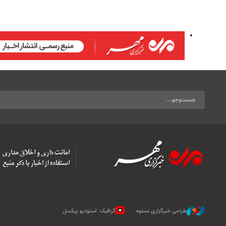
طراحی خبرگزاری نستوه
گرافیک: استودیو پیکسل