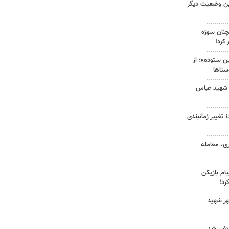
ین وضعیت دیگر
چنان سوژه
کرد!
 ستوده»؛ از
ستاها
 شهید عباس
 تغییر زمانبندی
ی، معامله
ام بازیکن
رد!
هر شهید
نتفی شد