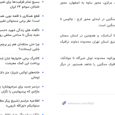
بسیج تمام ظرفیت‌ها برای تعی
ی، مرکزی، محور ساوه به اصفهان، محور
خلبانان سوخو ۲۴ ایران
قطع همکاری با قلعه نویی هم
گینی در ابتدای محور کرج - چالوس تا
است/ نظر برخی مسئولان تغییر 
سنگین است.
ناگفته های زندگی شهید «حسین
نخبه جنگی تا مداحی مخفی رو
ا آب‌اسک، و همچنین در استان سمنان
شرق استان تهران محدوده دماوند ترافیک
چرا حتی منتقدان هم زیر پرچم
بابایی ایستادند؟
وه، محدوده تونل شیرگاه تا جوادآباد،
کالابرگ برخی خانوارها شارژ شد؛
پرداخت این کمک معیشت
افیک سنگینی را شاهد هستیم. در دیگر
خانه‌های لوکس شیراز؛ متر دلار
تومانی
دردسر جدید برای سرخپوشان؛ پی
مازادی که پرسپولیس را نگران ک
اطلاعیه مراسم تشییع پیکر مط
ستوانیکم «نورالله نارویی»
بازگشت اندونگ به استقلال م