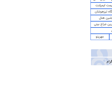
مت ایمپلنت
اه تیزهوشان
شین هتل
رین جراح بینی
مهرینو