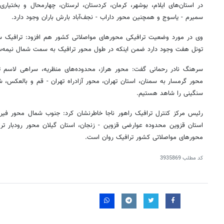
در استان‌های ایلام، بوشهر، کرمان، کردستان، لرستان، چهارمحال و بختیار
سمیرم - یاسوج و همچنین محور داراب - نجف‌آباد بارش باران وجود دارد.
وی در مورد وضعیت ترافیکی محورهای مواصلاتی کشور هم افزود: ترافیک سن
تونل هفت وجود دارد ضمن اینکه در طول محور ترافیک به سمت شمال نیمه‌
سرهنگ نادر رحمانی گفت: محور هراز، محدوده‌های منظریه، سراهی لاسم ت
محور گرمسار به سمنان، استان تهران، محور آزادراه تهران - قم و بالعکس، 
سنگینی را شاهد هستیم.
رئیس مرکز کنترل ترافیک راهور ناجا خاطرنشان کرد: جنوب شمال محور فیروزک
استان قزوین محدوده عوارضی قزوین - زنجان، استان گیلان محور رودبار تر
محورهای مواصلاتی کشور ترافیک روان است.
کد مطلب
3935869