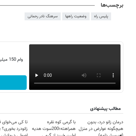
برچسب‌ها
پلیس راه
وضعیت راهها
سرهنگ نادر رحمانی
وام 150 میلیونی تکنولایف، با زی‌زی سلیمی!
روزنامه‌های اقتصادی چهارشنبه ۱۴ مرداد ۱۴۰۵
روزنامه
مطالب پیشنهادی
درمان زانو درد، بدون
با گرمی کوه نقره
تا کی می‌خوای 
هیچگونه عوارض در منزل
همراهته؛200سوت هدیه
زانودرد بخوری؟ ی
(◂پرسش‌نامه)
اولین خرید از گرمی
اصولی درمانش 