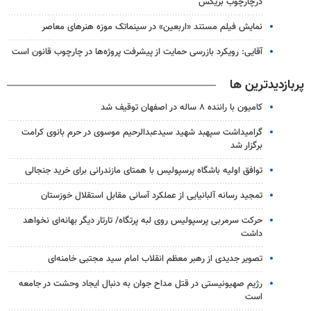
درچارچوب بریکس
نمایش فیلم مستند «اربعین» در سینماتک موزه هنرهای معاصر
آقایی: رویکرد بازرسی حمایت از پیشرفت پروژه‌ها در چارچوب قانون است
پربازدیدترین ها
کامیون با راننده ۸ ساله در اصفهان توقیف شد
گرامیداشت سپهبد شهید سیدعبدالرحیم موسوی در حرم بانوی کرامت
برگزار شد
توافق اولیه باشگاه پرسپولیس با همتای مازندرانی برای خرید جنجالی
تمجید رسانه آلبانیایی از عملکرد آسانی مقابل استقلال خوزستان
حرکت سرمربی پرسپولیس روی لبه پرتگاه/ تارتار دیگر بهانه‌ای نخواهد
داشت
تصویر جدیدی از رهبر معظم انقلاب امام سید مجتبی خامنه‌ای
رژیم صهیونیستی در قتل مداح جوان به دنبال ایجاد وحشت در جامعه
است