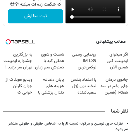
که شگفت زده ات میکنه 💡😍
ثبت سفارش
مطالب پیشنهادی
اگر میخوای
رونمایی رسمی
شست و شوی
به بزرگترین
ایمپلنت کنی
IM LS9
عمقی کبد با
جشنواره ایمپلنت
همین الان
لوکس‌ترین
دمنوش سم زدای
تهران سر بزنید !
وقتشه | فقط با
EREV در ایران
گیاهی
| فقط ۲۵
جادوی درمان
با اعتماد بنفس
پایان دغدغه
ویدیو هولناک از
۲۵ میلیون
میلیون !
جای زخم در سه
لبخند بزن (ژل
هزینه های
جوان کارتن
تومان!!!
هفته! (همین
سفیدکننده
دندان پزشکی با
خوابی که
حالا رایگان
دندان40%تخفیف)
پک سفید کننده
میلیاردر شد.
صحبت کنید)
خانگی
آموزش رایگان
نظر شما
نظرات حاوی توهین و هرگونه نسبت ناروا به اشخاص حقیقی و حقوقی منتشر
نمی‌شود.