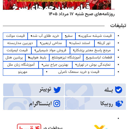
روزنامه‌های صبح شنبه ۱۷ مرداد ۱۴۰۵
تبلیغات
قیمت شیشه سکوریت
سفیر
خرید طلای آب شده
قیمت موکت
تور کربلا
استند تسلیت
مداحی اربعین
دوربین مداربسته
مرجع پاسخ معتبر پزشکان
فروش مواد شیمیایی
قیمت ایمپلنت
قطعات لباسشویی
آموزشگاه تیزهوشان
بلیط هواپیما
پرشین هتل
نمایندگی بوش در تهران
بهترین جراح بینی
آموزشگاه زبان ملل
قیمت و خرید سمعک نامرئی
مهرینو