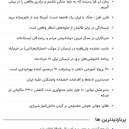
زمان آن فرا رسیده که به خود متکی باشیم و برادری واقعی را در پیش
گیریم
فارن افرز : جنگ با ایران یک فاجعه است؛ آمریکا باید از خاورمیانه برود
ایستادگی در برابر ظالمان از جلوه‌های انتظار واقعی است
خبرنگاران در سنگر تبیین دوشادوش مردم و رزمندگان ایستاده‌اند
بازدید نماینده ولی‌فقیه در لرستان از موکب انصارالزهرا(س) در خرم‌آباد
برنامه خاموشی‌های برق در لرستان برای ۱۷ مردادماه
۳۰ پروژه آموزشی دلفان با پیشرفت ۹۱ درصدی آماده بهره‌برداری است
جدیدترین ادعاها و اقدامات خصمانه واشنگتن علیه ایران
مدیرعامل توانیر: ۱۰ هزار ماینر جمع‌آوری شد؛ کاهش ۲۳۰۰ مگاواتی بار
شبکه
طلای جهانی هوش مصنوعی بر گردن دانش‌آموز شیرازی
پربازدیدترین ها
نتیجه آزمون ورودی سمپاد سال ۱۴۰۵ اعلام شد