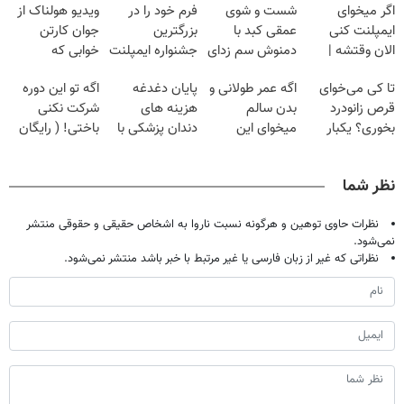
اگر میخوای
شست و شوی
فرم خود را در
ویدیو هولناک از
ایمپلنت کنی
عمقی کبد با
بزرگترین
جوان کارتن
الان وقتشه |
دمنوش سم زدای
جشنواره ایمپلنت
خوابی که
فقط با ۲۵
گیاهی
تهران پر کنید ! |
میلیاردر شد.
تا کی می‌خوای
اگه عمر طولانی و
پایان دغدغه
اگه تو این دوره
میلیون تومان!!!
فقط ۲۵ میلیون
آموزش رایگان
قرص زانودرد
بدن سالم
هزینه های
شرکت نکنی
بخوری؟ یکبار
میخوای این
دندان پزشکی با
باختی! ( رایگان
اصولی درمانش
نوشیدنی رو با
پک سفید کننده
آموزش ببین
کن
تخفیف بخر
خانگی
پولدار شی)
نظر شما
نظرات حاوی توهین و هرگونه نسبت ناروا به اشخاص حقیقی و حقوقی منتشر
نمی‌شود.
نظراتی که غیر از زبان فارسی یا غیر مرتبط با خبر باشد منتشر نمی‌شود.