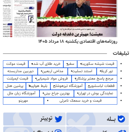
روزنامه‌های اقتصادی یکشنبه ۱۸ مرداد ۱۴۰۵
تبلیغات
قیمت شیشه سکوریت
سفیر
خرید طلای آب شده
قیمت موکت
تور کربلا
استند تسلیت
مداحی اربعین
دوربین مداربسته
مرجع پاسخ معتبر پزشکان
فروش مواد شیمیایی
قیمت ایمپلنت
قطعات لباسشویی
آموزشگاه تیزهوشان
بلیط هواپیما
پرشین هتل
نمایندگی بوش در تهران
بهترین جراح بینی
آموزشگاه زبان ملل
قیمت و خرید سمعک نامرئی
مهرینو