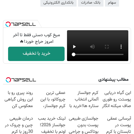
سهام
بانک صادرات
بانکداری الکترونیکی
میخ کوب دستی فقط تا آخر
امروز حراج خورد!🔥
خرید با تخفیف
مطالب پیشنهادی
این گیاه دریایی
کرم جوانساز
عمقی ترین
روند پیری رو با
پوستت رو طوری
آلمانی انتخاب
چروکاتو، با این
این روش گیاهی
صاف میکنه انگار
ستاره ها!خرید با
کرم جوانساز،
معکوس کن
20سال جوون
تخفیف
صاف کن(50%
آبرسانی عمقی
جوانسازی طبیعی
لینک خرید بمب
درمان طبیعی
شدی🔥
تخفیف سفارش
پوست در
پوست بدون
جوانساز 2026!
چین و چروک در
فوری)
تابستان با کرم
بوتاکس و جراحی
اونم با تخفیف
30روز با کرم