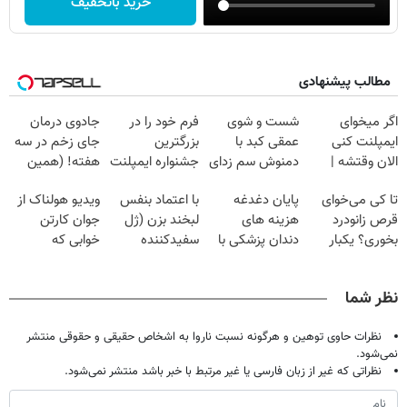
خرید باتخفیف
مطالب پیشنهادی
اگر میخوای
شست و شوی
فرم خود را در
جادوی درمان
ایمپلنت کنی
عمقی کبد با
بزرگترین
جای زخم در سه
الان وقتشه |
دمنوش سم زدای
جشنواره ایمپلنت
هفته! (همین
فقط با ۲۵
گیاهی
تهران پر کنید ! |
حالا رایگان
تا کی می‌خوای
پایان دغدغه
با اعتماد بنفس
ویدیو هولناک از
میلیون تومان!!!
فقط ۲۵ میلیون
صحبت کنید)
قرص زانودرد
هزینه های
لبخند بزن (ژل
جوان کارتن
بخوری؟ یکبار
دندان پزشکی با
سفیدکننده
خوابی که
اصولی درمانش
پک سفید کننده
دندان40%تخفیف)
میلیاردر شد.
کن
خانگی
آموزش رایگان
نظر شما
نظرات حاوی توهین و هرگونه نسبت ناروا به اشخاص حقیقی و حقوقی منتشر
نمی‌شود.
نظراتی که غیر از زبان فارسی یا غیر مرتبط با خبر باشد منتشر نمی‌شود.