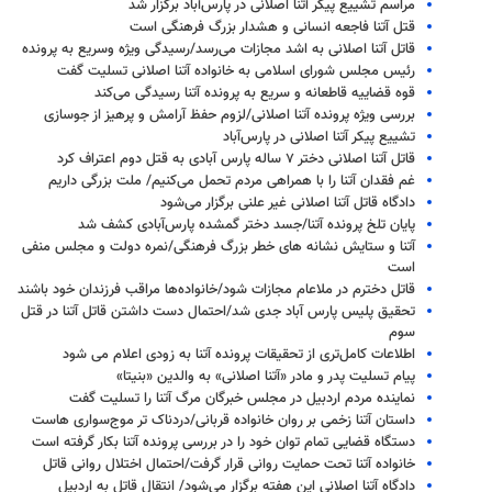
مراسم تشییع پیکر آتنا اصلانی در پارس‌آباد برگزار شد
قتل آتنا فاجعه انسانی و هشدار بزرگ فرهنگی است
قاتل آتنا اصلانی به اشد مجازات می‌رسد/رسیدگی ویژه وسریع به پرونده
رئیس مجلس شورای اسلامی به خانواده آتنا اصلانی تسلیت گفت
قوه قضاییه قاطعانه و سریع به پرونده آتنا رسیدگی می‌کند
بررسی ویژه پرونده آتنا اصلانی/لزوم حفظ آرامش و پرهیز از جوسازی
تشییع پیکر آتنا اصلانی در پارس‌آباد
قاتل آتنا اصلانی دختر ۷ ساله پارس آبادی به قتل دوم اعتراف کرد
غم فقدان آتنا را با همراهی مردم تحمل می‌کنیم/ ملت بزرگی داریم
دادگاه قاتل آتنا اصلانی غیر علنی برگزار می‌شود
پایان تلخ پرونده آتنا/جسد دختر گمشده پارس‌آبادی کشف شد
آتنا و ستایش نشانه های خطر بزرگ فرهنگی/نمره دولت و مجلس منفی
است
قاتل دخترم در ملاعام مجازات شود/خانواده‌ها مراقب فرزندان خود باشند
تحقیق پلیس پارس آباد جدی شد/احتمال دست داشتن قاتل آتنا در قتل
سوم
اطلاعات کامل‌تری از تحقیقات پرونده آتنا به زودی اعلام می شود
پیام تسلیت پدر و مادر «آتنا اصلانی» به والدین «بنیتا»
نماینده مردم اردبیل در مجلس خبرگان مرگ آتنا را تسلیت گفت
داستان آتنا زخمی بر روان خانواده‌ قربانی/دردناک تر موج‌سواری هاست
دستگاه قضایی تمام توان خود را در بررسی پرونده آتنا بکار گرفته است
خانواده آتنا تحت حمایت روانی قرار گرفت/احتمال اختلال روانی قاتل
دادگاه آتنا اصلانی این هفته برگزار می‌شود/ انتقال قاتل به اردبیل