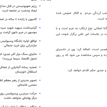
رژیم صهیونیستی در قتل مداح 
ایجاد وحشت در جامعه است
موجب آزردگی مردم و افکار عمومی شده
ه است.
کامیون با راننده ۸ ساله در اصفهان توقیف شد
گرامیداشت سپهبد شهید سیدعب
تنا اصلانی نوع ارتکاب به جرم است و با
موسوی در حرم بانوی کرامت برگ
یم منافی عفت در جلسات غیر علنی برگزار شوند، این
توافق اولیه باشگاه پرسپولیس 
مازندرانی برای خرید جنجالی
دک خردسال مردی ۴۲ ساله و دارای دو همسر است، اضافه کرد: وی در دادسرای
ماجرای سنگ مزار اکبر عبدی؛ ا
کرده و سپس مشاهده می شود که بر روی
تحول اقتصاد سینما می‌رسد!
تمجید رسانه آلبانیایی از عملکر
و صدور حکم اقدام خواهد کرد.
استقلال خوزستان
تصویر جدیدی از رهبر معظم انق
مجتبی خامنه‌ای
حرکت سرمربی پرسپولیس روی لبه
دیگر بهانه‌ای نخواهد داشت
عراقچی: توافق با عمان نزدیک