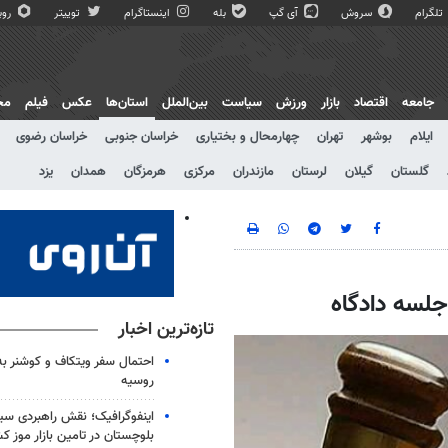
تلگرام
سروش
آی گپ
بله
اینستاگرام
توییتر
روبی
جامعه
اقتصاد
بازار
ورزش
سیاست
بین‌الملل
استان‌ها
عکس
فیلم
مج
ایلام
بوشهر
تهران
چهارمحال و بختیاری
خراسان جنوبی
خراسان رضوی
گلستان
گیلان
لرستان
مازندران
مرکزی
هرمزگان
همدان
یزد
جلسه دادگاه
تازه‌ترین اخبار
احتمال سفر ویتکاف و کوشنر به 
روسیه
اینفوگرافیک؛ نقش راهبردی سی
بلوچستان در تامین بازار موز ک