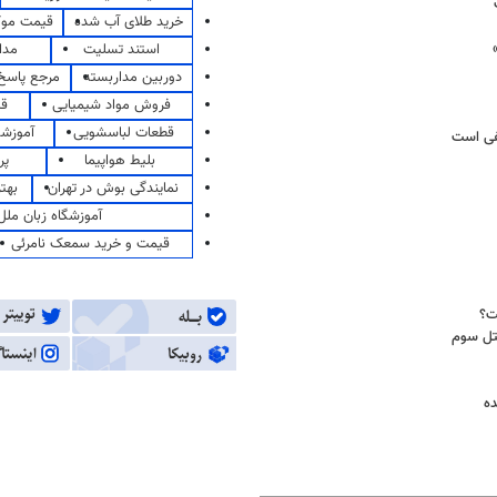
خرید طلای آب شده
قیمت مو
استند تسلیت
مدا
دوربین مداربسته
مرجع پاسخ 
فروش مواد شیمیایی
قی
قطعات لباسشویی
آموزشگ
فی است
بلیط هواپیما
پر
نمایندگی بوش در تهران
بهت
آموزشگاه زبان ملل
قیمت و خرید سمعک نامرئی
ت؟
تل سوم
ده