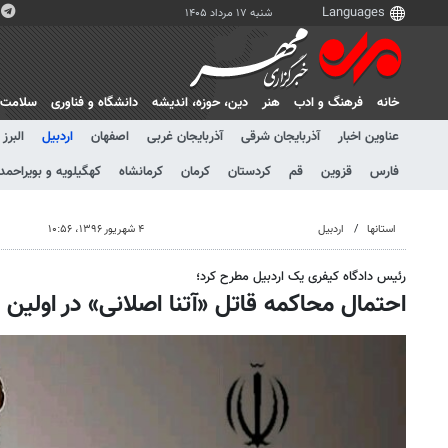
شنبه ۱۷ مرداد ۱۴۰۵
خانه
فرهنگ و ادب
هنر
دين، حوزه، انديشه
دانشگاه و فناوری
سلامت
عناوین اخبار
آذربایجان شرقی
آذربایجان غربی
اصفهان
اردبیل
البرز
فارس
قزوین
قم
کردستان
کرمان
کرمانشاه
کهگیلویه و بویراحمد
استانها
اردبیل
۴ شهریور ۱۳۹۶، ۱۰:۵۶
رئیس دادگاه کیفری یک اردبیل مطرح کرد؛
احتمال محاکمه قاتل «آتنا اصلانی» در اولین 