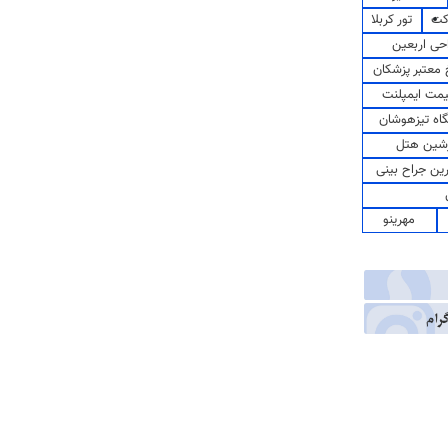
کت
تور کربلا
حی اربعین
معتبر پزشکان
مت ایمپلنت
اه تیزهوشان
شین هتل
رین جراح بینی
مهرینو