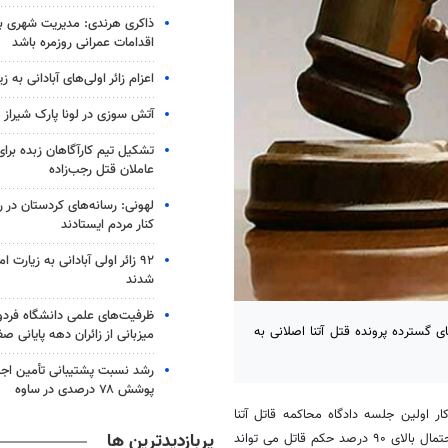
ذاکری هرندی: مدیریت شهری بم ب
اقدامات عمرانی روزمره باشد
اعزام زائر اولی‌های آبادانی به 
آتش سوزی در لونا پارک شیراز
تشکیل تیم کارآگاهان زبده برا
عاملان قتل رجب‌زاده
لهونی: رسانه‌های کردستان در
کنار مردم ایستادند
۹۲ زائر اولی آبادانی به زیارت
شدند
ظرفیت‌های علمی دانشگاه فردو
 گسترده پرونده قتل آتنا اصلانی به
میزبانی از زائران دهه پایانی صف
رشد نسبت پشتیبانی تأمین اجت
پوشش ۷۸ درصدی در ساوه
ر اولین جلسه دادگاه محاکمه قاتل آتنا
پربازدیدترین ها
اصلانی در جمع خبرنگاران تصریح کرد: با توجه به روند بررسی این پرونده به احتمال بالای ۹۰ درصد حکم قاتل می تواند