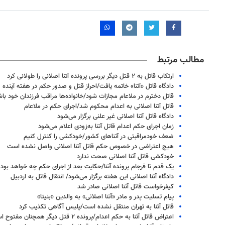
مطالب مرتبط
ارتکاب قاتل به ۲ قتل دیگر بررسی پرونده آتنا اصلانی را طولانی کرد
دادگاه قاتل «آتنا» خاتمه یافت/احراز قتل و صدور حکم در هفته آینده
قاتل دخترم در ملاعام مجازات شود/خانواده‌ها مراقب فرزندان خود باش
قاتل آتنا اصلانی به اعدام محکوم شد/اجرای حکم در ملاعام
دادگاه قاتل آتنا اصلانی غیر علنی برگزار می‌شود
زمان اجرای حکم اعدام قاتل آتنا به‌زودی اعلام می‌شود
ضعف خودمراقبتی در آتناهای کشور/خودکشی را کنترل کنیم
هیچ اعتراضی در خصوص حکم قاتل آتنا اصلانی واصل نشده است
خودکشی قاتل آتنا اصلانی صحت ندارد
یک قدم تا فرجام پرونده آتنا/حکایت بعد از اجرای حکم چه خواهد بود
دادگاه آتنا اصلانی این هفته برگزار می‌شود/ انتقال قاتل به اردبیل
روزنامه‌های صبح شنبه ۱۷ مرداد ۱۴۰۵
روزنام
کیفرخواست قاتل آتنا اصلانی صادر شد
پیام تسلیت پدر و مادر «آتنا اصلانی» به والدین «بنیتا»
قاتل آتنا به تهران منتقل نشده است/پلیس آگاهی تکذیب کرد
اعتراض قاتل آتنا به حکم اعدام/پرونده ۲ قتل دیگر همچنان مفتوح است