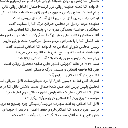
داستان آتنا زخمی بر روان خانواده‌ قربانی/دردناک تر موج‌سواری هاست
خانواده آتنا تحت حمایت روانی قرار گرفت/احتمال اختلال روانی قاتل
پیام تسلیت معاون رئیس جمهور در امور زنان به خانواده «آتنا اصلانی»
ارتکاب به سومین قتل از سوی قاتل آتنا در حال بررسی است
نماینده مردم اردبیل در مجلس خبرگان مرگ آتنا را تسلیت گفت
جهانگیری خواستار رسیدگی فوری به پرونده قتل آتنا اصلانی شد
آتنا و ستایش نشانه های خطر بزرگ فرهنگی/نمره دولت و مجلس من
غم فقدان آتنا را با همراهی مردم تحمل می‌کنیم/ ملت بزرگی داریم
رئیس مجلس شورای اسلامی به خانواده آتنا اصلانی تسلیت گفت
قوه قضاییه قاطعانه و سریع به پرونده آتنا رسیدگی می‌کند
پیام تسلیت رئیس‌جمهور به خانواده آتنا اصلانی ابلاغ شد
سند ۲۰۳۰ در نظام آموزشی کشور جایی ندارد/ تحصیل رایگان است
قتل آتنا فاجعه انسانی و هشدار بزرگ فرهنگی است
تشییع پیکر آتنا اصلانی در پارس‌آباد
اعتراف قاتل آتنا به دومین قتل/ آیا مرد شیطان‌صفت قاتل سریالی اس
تحقیق پلیس پارس آباد جدی شد/احتمال دست داشتن قاتل آتنا در ق
قاتل آتنا اصلانی دختر ۷ ساله پارس آبادی به قتل دوم اعتراف کرد
مراسم تشییع پیکر آتنا اصلانی در پارس‌آباد برگزار شد
قاتل آتنا اصلانی به اشد مجازات می‌رسد/رسیدگی ویژه وسریع به پرون
بررسی ویژه پرونده آتنا اصلانی/لزوم حفظ آرامش و پرهیز از جوسازی
پایان تلخ پرونده آتنا/جسد دختر گمشده پارس‌آبادی کشف شد
برچسب‌ها