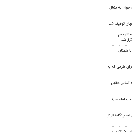
جوان به دنبال
دالرحیم
زار شد
با همتای
جرای طرحی که به
د آسانی مقابل
لاب امام سید
 پرتگاه/ تارتار
 است/ تکذیب