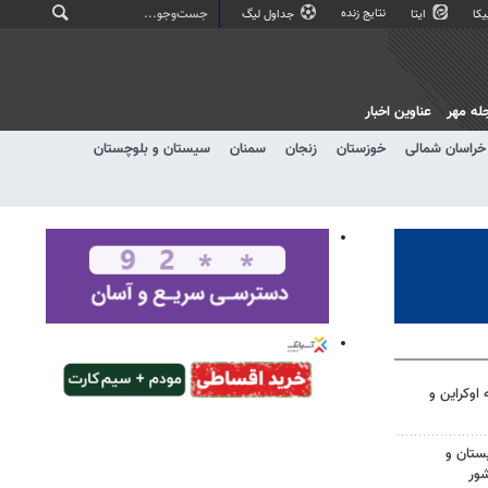
نتایج زنده
کا
ایتا
جداول لیگ
له مهر
عناوین اخبار
خراسان شمالی
خوزستان
زنجان
سمنان
سیستان و بلوچستان
اوکراین و
ستان و
شور