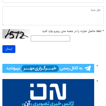
*
لطفا حاصل عبارت را در جعبه متن روبرو وارد کنید
ارسال