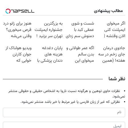
مطالب پیشنهادی
اگر میخوای
شست و شوی
به بزرگترین
هنوز برای زانو درد
ایمپلنت کنی
عمقی کبد با
جشنواره ایمپلنت
قرص میخوری؟
الان وقتشه |
دمنوش سم زدای
تهران سر بزنید !
وقتی می‌شه
فقط با ۲۵
گیاهی
| فقط ۲۵
بدون عمل
جادوی درمان
اگه عمر طولانی و
پایان دغدغه
ویدیو هولناک از
میلیون تومان!!!
میلیون !
درمانش کرد؟؟؟؟
جای زخم در سه
بدن سالم
هزینه های
جوان کارتن
هفته! (همین
میخوای این
دندان پزشکی با
خوابی که
حالا رایگان
نوشیدنی رو با
پک سفید کننده
میلیاردر شد.
صحبت کنید)
تخفیف بخر
خانگی
آموزش رایگان
نظر شما
نظرات حاوی توهین و هرگونه نسبت ناروا به اشخاص حقیقی و حقوقی منتشر
نمی‌شود.
نظراتی که غیر از زبان فارسی یا غیر مرتبط با خبر باشد منتشر نمی‌شود.