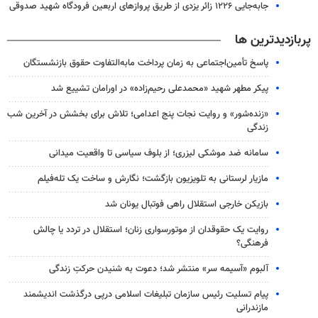
جابه‌جایی ۱۲۲۶ زائر یزدی از طریق پروازهای اربعین فرودگاه شهید صدوقی
پربازدیدترین ها
پاسخ تأمین‌اجتماعی به زمان پرداخت مابه‌التفاوت حقوق بازنشستگان
پیکر مطهر شهید «محمدعلی رحیم‌زاده» در اورامان تشییع شد
«زنده‌شور» و روایت نجات پنج اعدامی؛ تلاش برای بخشش در آخرین شب
زندگی
سامانه ضد موشکی لیزری؛ از بلوف سیاسی تا واقعیت میدانی
مازیار لرستانی به تلویزیون بازگشت؛ نگارش و ساخت یک تله‌فیلم
بازیکن خارجی استقلال راهی فوتبال یونان شد
روایت یک حقوقدان از موتورسواری زنان؛ استقلال در تردد یا چالش
فرهنگی؟
آلبوم «آسیمه سر» منتشر شد؛ دعوت به شنیدن حرکتِ زندگی
پیام تسلیت رئیس سازمان تبلیغات اسلامی درپی درگذشت اندیشمند
مازندرانی