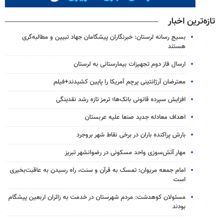
تازه‌ترین اخبار
بسیج رسانه لرستان: خبرنگاران پیشگامان جهاد تبیین و مطالبه‌گری
هستند
ارسال فاز دوم تجهیزات بیمارستانی به لرستان
معترضان آرژانتینی پرچم آمریکا را پایین کشیدند+فیلم
افزایش سپرده قانونی بانک‌ها؛ ترمز تازه رشد نقدینگی
اهداف معادله جدید صنعا علیه عربستان
بارش پراکنده باران در برخی نقاط شهر بروجرد
مهار آتش‌سوزی واحد مسکونی در رضوانشهر تبریز
امام جمعه مریوان: تمسک به قرآن و سنت، راه رسیدن به عاقبت‌بخیری
است
مسئولان کوهدشت: مردم شهرستان در خدمت به زائران اربعین پیشگام
بودند