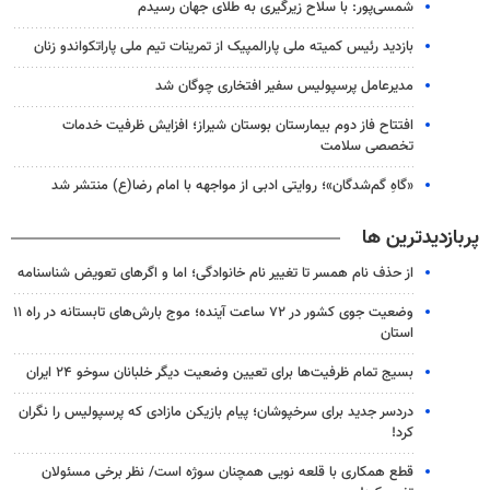
شمسی‌پور: با سلاح زیرگیری به طلای جهان رسیدم
بازدید رئیس کمیته ملی پارالمپیک از تمرینات تیم ملی پاراتکواندو زنان
مدیرعامل پرسپولیس سفیر افتخاری چوگان شد
افتتاح فاز دوم بیمارستان بوستان شیراز؛ افزایش ظرفیت خدمات
تخصصی سلامت
«گاهِ گم‌شدگان»؛ روایتی ادبی از مواجهه با امام رضا(ع) منتشر شد
پربازدیدترین ها
از حذف نام همسر تا تغییر نام خانوادگی؛ اما و اگرهای تعویض شناسنامه
وضعیت جوی کشور در ۷۲ ساعت آینده؛ موج بارش‌های تابستانه در راه ۱۱
استان
بسیج تمام ظرفیت‌ها برای تعیین وضعیت دیگر خلبانان سوخو ۲۴ ایران
دردسر جدید برای سرخپوشان؛ پیام بازیکن مازادی که پرسپولیس را نگران
کرد!
قطع همکاری با قلعه نویی همچنان سوژه است/ نظر برخی مسئولان