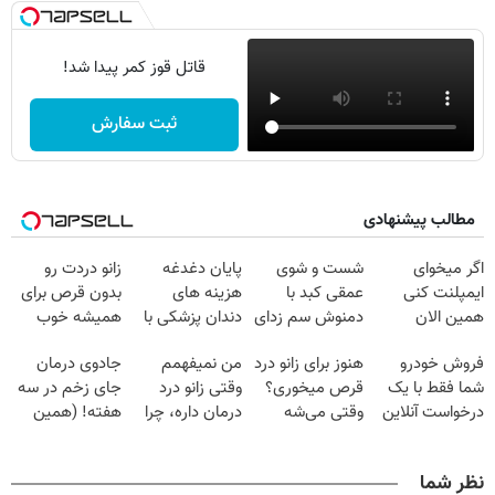
قاتل قوز کمر پیدا شد!
ثبت سفارش
مطالب پیشنهادی
اگر میخوای
شست و شوی
پایان دغدغه
زانو دردت رو
ایمپلنت کنی
عمقی کبد با
هزینه های
بدون قرص برای
همین الان
دمنوش سم زدای
دندان پزشکی با
همیشه خوب
وقتشه | فقط با
گیاهی
پک سفید کننده
کن! (قدم اول،
فروش خودرو
هنوز برای زانو درد
من نمیفهمم
جادوی درمان
۲۵ میلیون
خانگی
پرسش‌نامه)
شما فقط با یک
قرص میخوری؟
وقتی زانو درد
جای زخم در سه
تومان!!!
درخواست آنلاین
وقتی می‌شه
درمان داره، چرا
هفته! (همین
✔
بدون عمل
دردش رو داری
حالا رایگان
درمانش کرد؟؟؟؟
تحمل میکنی؟❗
صحبت کنید)
نظر شما