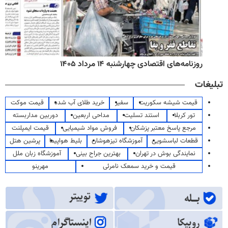
روزنامه‌های اقتصادی چهارشنبه ۱۴ مرداد ۱۴۰۵
تبلیغات
قیمت شیشه سکوریت
سفیر
خرید طلای آب شده
قیمت موکت
تور کربلا
استند تسلیت
مداحی اربعین
دوربین مداربسته
مرجع پاسخ معتبر پزشکان
فروش مواد شیمیایی
قیمت ایمپلنت
قطعات لباسشویی
آموزشگاه تیزهوشان
بلیط هواپیما
پرشین هتل
نمایندگی بوش در تهران
بهترین جراح بینی
آموزشگاه زبان ملل
قیمت و خرید سمعک نامرئی
مهرینو