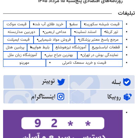
روزنامه‌های اقتصادی پنج‌شنبه ۱۵ مرداد ۱۴۰۵
تبلیغات
قیمت شیشه سکوریت
سفیر
خرید طلای آب شده
قیمت موکت
تور کربلا
استند تسلیت
مداحی اربعین
دوربین مداربسته
مرجع پاسخ معتبر پزشکان
فروش مواد شیمیایی
قیمت ایمپلنت
قطعات لباسشویی
آموزشگاه تیزهوشان
بلیط هواپیما
پرشین هتل
نمایندگی بوش در تهران
بهترین جراح بینی
آموزشگاه زبان ملل
قیمت و خرید سمعک نامرئی
مهرینو