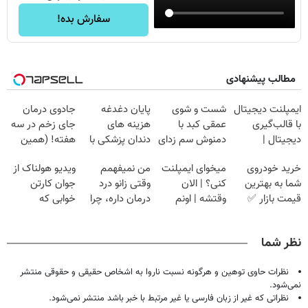
سفارش بده!
مطالب پیشنهادی
ایمپلنت دیجیتال
شست و شوی
پایان دغدغه
جادوی درمان
با قالب‌گیری
عمقی کبد با
هزینه های
جای زخم در سه
دیجیتال |
دمنوش سم زدای
دندان پزشکی با
هفته! (همین
مشاوره رایگان
گیاهی
پک سفید کننده
حالا رایگان
خرید خودروی
میخوای ایمپلنت
من نمیفهمم
ویدیو هولناک از
خانگی
صحبت کنید)
شما به بهترین
کنی؟ | الان
وقتی زانو درد
جوان کارتن
قیمت بازار ✅
وقتشه | اونم
درمان داره، چرا
خوابی که
فقط با ۲۵
دردش رو داری
میلیاردر شد.
میلیون تومان!!!
تحمل میکنی؟❗
آموزش رایگان
نظر شما
نظرات حاوی توهین و هرگونه نسبت ناروا به اشخاص حقیقی و حقوقی منتشر
نمی‌شود.
نظراتی که غیر از زبان فارسی یا غیر مرتبط با خبر باشد منتشر نمی‌شود.