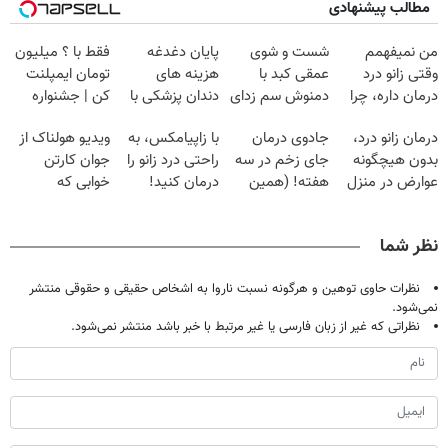
مطالب پیشنهادی
من نمیفهمم
شست و شوی
پایان دغدغه
فقط با ؟ میلیون
وقتی زانو درد
عمقی کبد با
هزینه های
تومان ایمپلنت
درمان داره، چرا
دمنوش سم زدای
دندان پزشکی با
کن | جشنواره
دردش رو داری
گیاهی
پک سفید کننده
تموم نشه !!!
درمان زانو درد،
جادوی درمان
با زاپیامکس، به
ویدیو هولناک از
تحمل میکنی؟❗
خانگی
بدون هیچگونه
جای زخم در سه
راحتی درد زانو را
جوان کارتن
عوارض در منزل
هفته! (همین
درمان کنید!
خوابی که
(◂پرسش‌نامه)
حالا رایگان
میلیاردر شد.
صحبت کنید)
آموزش رایگان
نظر شما
نظرات حاوی توهین و هرگونه نسبت ناروا به اشخاص حقیقی و حقوقی منتشر
نمی‌شود.
نظراتی که غیر از زبان فارسی یا غیر مرتبط با خبر باشد منتشر نمی‌شود.