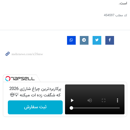
است.
کد مطلب
454597
پرکاربردترین چراغ شارژی 2026
که شگفت زده ات میکنه 💡😍
ثبت سفارش