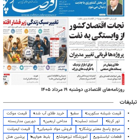
روزنامه‌های اقتصادی دوشنبه ۱۹ مرداد ۱۴۰۵
تبلیغات
قیمت شیشه سکوریت
سفیر
خرید طلای آب شده
قیمت موکت
تور کربلا
استند تسلیت
مداحی اربعین
دوربین مداربسته
مرجع پاسخ معتبر پزشکان
فروش مواد شیمیایی
قیمت ایمپلنت
قطعات لباسشویی
آموزشگاه تیزهوشان
بلیط هواپیما
پرشین هتل