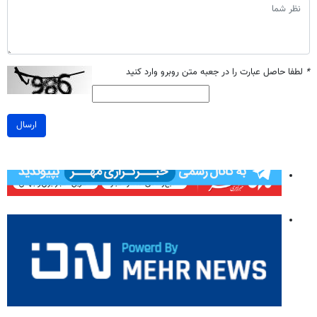
*
لطفا حاصل عبارت را در جعبه متن روبرو وارد کنید
ارسال