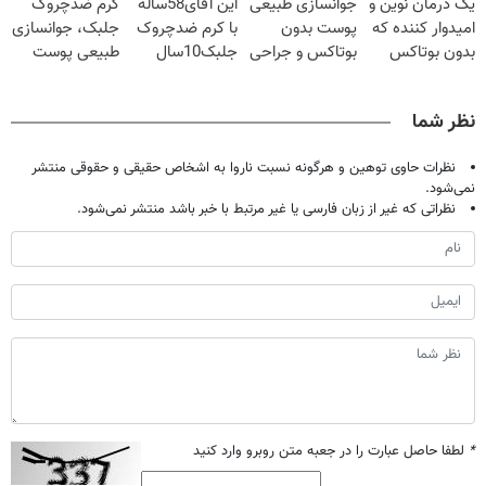
یک درمان نوین و
جوانسازی طبیعی
این آقای58ساله
کرم ضدچروک
شدی🔥
امیدوار کننده که
پوست بدون
با کرم ضدچروک
جلبک، جوانسازی
بدون بوتاکس
بوتاکس و جراحی
جلبک10سال
طبیعی پوست
پوست را جوان
😳! خرید با
جوان
شما40%تخفیف
می کند
تخفیف ویژه
شد(سفارش با
نظر شما
تخفیف)
نظرات حاوی توهین و هرگونه نسبت ناروا به اشخاص حقیقی و حقوقی منتشر
نمی‌شود.
نظراتی که غیر از زبان فارسی یا غیر مرتبط با خبر باشد منتشر نمی‌شود.
*
لطفا حاصل عبارت را در جعبه متن روبرو وارد کنید