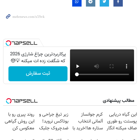
پرکاربردترین چراغ شارژی 2026
که شگفت زده ات میکنه 💡😍
ثبت سفارش
مطالب پیشنهادی
این گیاه دریایی
کرم جوانساز
زیر تیغ جراحی و
روند پیری رو با
پوستت رو طوری
آلمانی انتخاب
بوتاکس نروید!
این روش گیاهی
صاف میکنه انگار
ستاره ها!خرید با
ضدچروک جلبک
معکوس کن
20سال جوون
تخفیف
با40%تخفیف