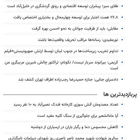
طلای سبز؛ پیشران توسعه اقتصادی و رونق گردشگری در خلیل‌آباد است
۲۶.۸ همت اعتبار برای توسعه چهارمحال و بختیاری اختصاص یافت
مقابلی: باید از ظرفیت جوانان به نحو احسن بهره گرفت
نورمفیدی: رسانه‌ها مراقب تحریف واقعیت‌ها باشند
تداوم تخریب زیرساخت‌ها در جنوب لبنان توسط ارتش صهیونیستی+فیلم
کریمی: بیرانوند سرباز نیست/ نکونام: تراکتور چالش شیرین مربیگری من
است
دادسرای جنایی: جنازه حمیدرضا رجب‌زاده اطراف تهران کشف شد
پربازدیدترین ها
تعداد مصدومان آتش سوزی کارخانه فندک نصیرآباد به ۱۰ نفر رسید
آیا ماءالشعیر برای جلوگیری از سنگ کلیه مفید است
کاهش محسوس دما و رگبار باران در ارسباران از دوشنبه
سالروز شهادت شهید محمد ناصر ناصری روز شهدای دیپلمات نامگذاری