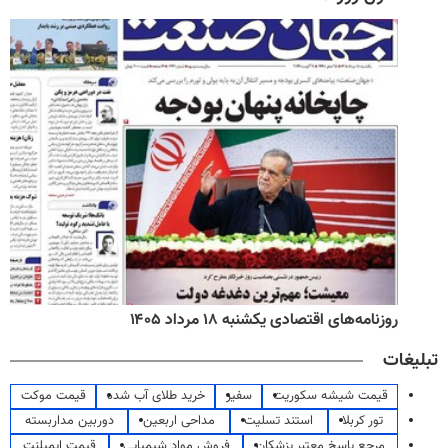
روزنامه‌های اقتصادی یکشنبه ۱۸ مرداد ۱۴۰۵
تبلیغات
قیمت شیشه سکوریت
سفیر
خرید طلای آب شده
قیمت موکت
تور کربلا
استند تسلیت
مداحی اربعین
دوربین مداربسته
مرجع پاسخ معتبر پزشکان
فروش مواد شیمیایی
قیمت ایمپلنت