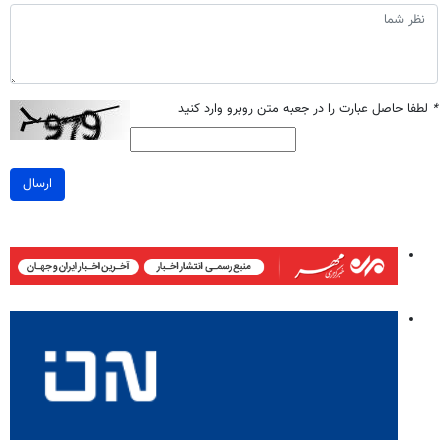
*
لطفا حاصل عبارت را در جعبه متن روبرو وارد کنید
ارسال