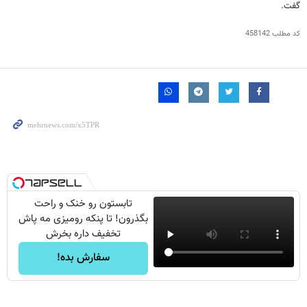
گفت.
کد مطلب
458142
تابستون رو خنک و راحت
بگذرون! تا پنکه رومیزی مه پاش
تخفیف داره بخرش
سفارش بده!