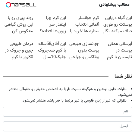
مطالب پیشنهادی
این گیاه دریایی
کرم جوانساز
این کرم چرا
روند پیری رو با
پوستت رو طوری
آلمانی انتخاب
اینقدر سر
این روش گیاهی
صاف میکنه انگار
ستاره ها!خرید با
زبون‌ها افتاده؟
معکوس کن
20سال جوون
تخفیف
آبرسانی عمقی
جوانسازی طبیعی
این آقای58ساله
درمان طبیعی
شدی🔥
پوست در
پوست بدون
با کرم ضدچروک
چین و چروک در
تابستان با کرم
بوتاکس و جراحی
جلبک10سال
30روز با کرم
جوانساز آلمانی!
😳! خرید با
جوان
جوانساز
تخفیف ویژه
شد(سفارش با
آلمانی(45%تخفیف)
نظر شما
تخفیف)
نظرات حاوی توهین و هرگونه نسبت ناروا به اشخاص حقیقی و حقوقی منتشر
نمی‌شود.
نظراتی که غیر از زبان فارسی یا غیر مرتبط با خبر باشد منتشر نمی‌شود.