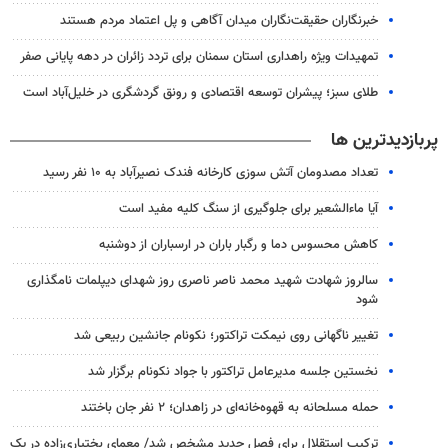
خبرنگاران حقیقت‌نگاران میدان آگاهی و پل اعتماد مردم هستند
تمهیدات ویژه راهداری استان سمنان برای تردد زائران در دهه پایانی صفر
طلای سبز؛ پیشران توسعه اقتصادی و رونق گردشگری در خلیل‌آباد است
پربازدیدترین ها
تعداد مصدومان آتش سوزی کارخانه فندک نصیرآباد به ۱۰ نفر رسید
آیا ماءالشعیر برای جلوگیری از سنگ کلیه مفید است
کاهش محسوس دما و رگبار باران در ارسباران از دوشنبه
سالروز شهادت شهید محمد ناصر ناصری روز شهدای دیپلمات نامگذاری
شود
تغییر ناگهانی روی نیمکت تراکتور؛ نکونام جانشین ربیعی شد
نخستین جلسه مدیرعامل تراکتور با جواد نکونام برگزار شد
حمله مسلحانه به قهوه‌خانه‌ای در زاهدان؛ ۲ نفر جان باختند
ترکیب استقلال برای فصل جدید مشخص شد/ معمای بختیاری‌زاده در یک