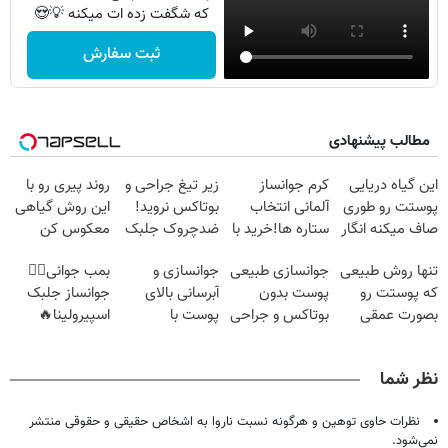
که شگفت زده ات میکنه 💡😍
ثبت سفارش
مطالب پیشنهادی
این گیاه دریایی
کرم جوانساز
زیر تیغ جراحی و
روند پیری رو با
پوستت رو طوری
آلمانی انتخاب
بوتاکس نروید!
این روش گیاهی
صاف میکنه انگار
ستاره ها!خرید با
ضدچروک جلبک
معکوس کن
20سال جوون
تخفیف
با40%تخفیف
تنها روش طبیعی
جوانسازی طبیعی
جوانسازی و
بمب جوانی👈🏻
شدی🔥
که پوستت رو
پوست بدون
آبرسانی بالای
جوانساز جلبک
بصورت عمقی
بوتاکس و جراحی
پوست با
اسپیرولینا🔥
ابرسانی و نرم
😳! خرید با
اسپیرولینا
میکنه❗
تخفیف ویژه
نظر شما
نظرات حاوی توهین و هرگونه نسبت ناروا به اشخاص حقیقی و حقوقی منتشر
نمی‌شود.