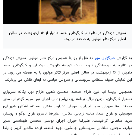
نمایش «زندگی در تئاتر» با کارگردانی احمد دامیار از ۱۶ اردیبهشت در سالن
اصلی مرکز تئاتر مولوی به صحنه می‌رود.
به گزارش
خبرگزاری مهر
به نقل از روابط عمومی مرکز تئاتر مولوی، نمایش «زندگی
در تئاتر» به نویسندگی دیوید ممت، ترجمه داریوش مودبیان و کارگردانی احمد
دامیار، از ۱۶ اردیبهشت در سالن اصلی مرکز تئاتر مولوی با به صحنه می رود. در
این نمایش حنیف سلطانی سروستانی و سروش عباسی به ایفای نقش می پردازند.
همچنین پریسا آب تین طراح صحنه، محسن ذهبی طراح نور، یگانه سبزواری
دستیار کارگردان، نازنین برقی برنامه ریز، پیام زمانی اجرای نور، مریم گوهرانی مدیر
صحنه، منا سهیلی مدیر اجرایی، مرجان عفراوی منشی صحنه، اشکان شهریاری
موسیقی و طراح صدا، هانیه زریابی عکاس، علیرضا ناصری طراح لوگو و پوستر،
مریم سلطانی گرافیست، علیرضا حیران اجرای پوستر، محسن طهماسبی مدیر
تولید، مجتبی سلطانی سروستانی جانشین تهیه کننده، آزاده مالمیر گریم و یلدا