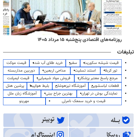
روزنامه‌های اقتصادی پنج‌شنبه ۱۵ مرداد ۱۴۰۵
تبلیغات
قیمت شیشه سکوریت
سفیر
خرید طلای آب شده
قیمت موکت
تور کربلا
استند تسلیت
مداحی اربعین
دوربین مداربسته
مرجع پاسخ معتبر پزشکان
فروش مواد شیمیایی
قیمت ایمپلنت
قطعات لباسشویی
آموزشگاه تیزهوشان
بلیط هواپیما
پرشین هتل
نمایندگی بوش در تهران
بهترین جراح بینی
آموزشگاه زبان ملل
قیمت و خرید سمعک نامرئی
مهرینو