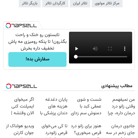
مرکز تئاتر مولوی
تئاتر ایران
کارگردان تئاتر
بازیگر تئاتر
تابستون رو خنک و راحت
بگذرون! تا پنکه رومیزی مه پاش
تخفیف داره بخرش
سفارش بده!
مطالب پیشنهادی
من نمیفهمم
شست و شوی
پایان دغدغه
اگر میخوای
وقتی زانو درد
عمقی کبد با
هزینه های
ایمپلنت کنی
درمان داره، چرا
دمنوش سم زدای
دندان پزشکی با
الان وقتشه |
دردش رو داری
گیاهی
پک سفید کننده
فقط با ۲۵
جادوی درمان
هنوز برای زانو درد
تا کی می‌خوای
ویدیو هولناک از
تحمل میکنی؟❗
خانگی
میلیون تومان!!!
جای زخم در سه
قرص میخوری؟
قرص زانودرد
جوان کارتن