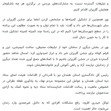
و تبلیغات گسترده نسبت به مشارکت‌های مردمی در برگزاری هر چه باشکوه‌تر
همایش
گلریزان
اقدام کنیم.
وی همچنین از تشکیل کمیته‌ها و مشخص کردن اعضا برای جشن
گلریزان
در
سایر شهرستان‌ها خبر داد و گفت: باید با تمام توان و به صورت مطلوب این برنامه
را در سطح شهرستان‌ها اجرا کنیم که در این راستا چند کمیته کمیته تشکیل شده
تا کار را به خوبی دنبال کنند.
وی در بخش دیگری از سخنان خود از تبلیغات محیطی، ساخت انیمیشن، تیزر و
فیلم کوتاه برای جشن
گلریزان
خبر داد و ابراز امیدواری کرد: امسال شاهد حضور
گسترده خیران در جشن
گلریزان
باشیم تا با کمک‌های جمع
آوری
شده تعداد دیگری
از زندانیان نیازمند آزاد و راهی آغوش گرم خانواده‌هایشان شوند.
رئیس کل دادگستری استان همدان نیز با قدردانی از اقدامات هیئت امنای ستاد
دیه استان همدان و عوامل این مجموعه مردم نهاد، به یادآوری نقطه نظراتی در
خصوص ماهیت و رسالت اقدامات خداپسندانه ستاد دیه و نحوه کمک به آزادی
مددجویان نیازمند پرداخت.
توکل حیدری افزود: رفع مشکلات افرادی که به دلایل غیرعمدی وارد زندان
می‌شوند حائز اهمیت است.