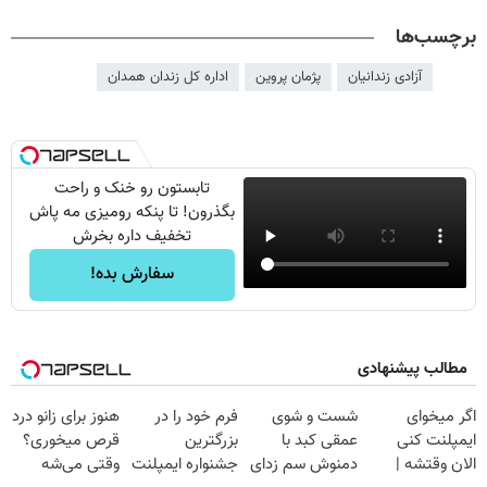
برچسب‌ها
آزادی زندانیان
پژمان پروین
اداره کل زندان همدان
تابستون رو خنک و راحت
بگذرون! تا پنکه رومیزی مه پاش
تخفیف داره بخرش
سفارش بده!
مطالب پیشنهادی
اگر میخوای
شست و شوی
فرم خود را در
هنوز برای زانو درد
ایمپلنت کنی
عمقی کبد با
بزرگترین
قرص میخوری؟
الان وقتشه |
دمنوش سم زدای
جشنواره ایمپلنت
وقتی می‌شه