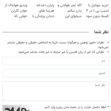
فقط با ۲۵
گیاهی
تهران پر کنید ! |
بدون عمل
خرید موبایل با
اگه عمر طولانی و
پایان دغدغه
ویدیو هولناک از
میلیون تومان!!!
فقط ۲۵ میلیون
درمانش کرد؟؟؟؟
اسنپ پی | در ۴
بدن سالم
هزینه های
جوان کارتن
قسط بدون سود
میخوای این
دندان پزشکی با
خوابی که
و کارمزد!
نوشیدنی رو با
پک سفید کننده
میلیاردر شد.
تخفیف بخر
خانگی
آموزش رایگان
نظر شما
نظرات حاوی توهین و هرگونه نسبت ناروا به اشخاص حقیقی و حقوقی منتشر
نمی‌شود.
نظراتی که غیر از زبان فارسی یا غیر مرتبط با خبر باشد منتشر نمی‌شود.
*
لطفا حاصل عبارت را در جعبه متن روبرو وارد کنید