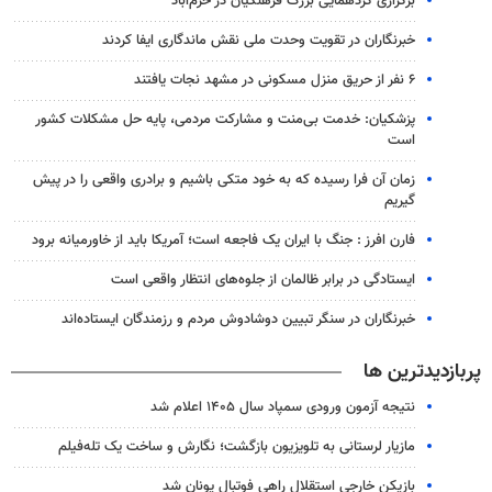
برگزاری گردهمایی بزرگ فرهنگیان در خرم‌آباد
خبرنگاران در تقویت وحدت ملی نقش ماندگاری ایفا کردند
۶ نفر از حریق منزل مسکونی در مشهد نجات یافتند
پزشکیان: خدمت بی‌منت و مشارکت مردمی، پایه حل مشکلات کشور
است
زمان آن فرا رسیده که به خود متکی باشیم و برادری واقعی را در پیش
گیریم
فارن افرز : جنگ با ایران یک فاجعه است؛ آمریکا باید از خاورمیانه برود
ایستادگی در برابر ظالمان از جلوه‌های انتظار واقعی است
خبرنگاران در سنگر تبیین دوشادوش مردم و رزمندگان ایستاده‌اند
پربازدیدترین ها
نتیجه آزمون ورودی سمپاد سال ۱۴۰۵ اعلام شد
مازیار لرستانی به تلویزیون بازگشت؛ نگارش و ساخت یک تله‌فیلم
بازیکن خارجی استقلال راهی فوتبال یونان شد