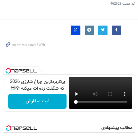
کد مطلب
462629
پرکاربردترین چراغ شارژی 2026
که شگفت زده ات میکنه 💡😍
ثبت سفارش
مطالب پیشنهادی