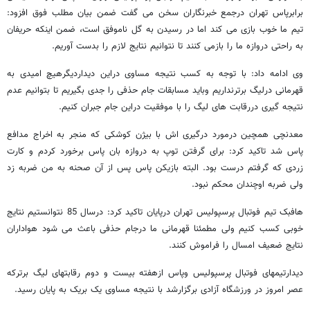
برابرپاس تهران درجمع خبرنگاران سخن می گفت ضمن بیان مطلب فوق افزود:
تیم ما خوب بازی می کند اما در رسیدن به گل ناموفق است، ضمن اینکه حریفان
به راحتی دروازه ما را بازمی کنند تا نتوانیم نتایج لازم را بدست آوریم.
وی ادامه داد: با توجه به کسب نتیجه مساوی دراین دیداردیگرهیچ امیدی به
قهرمانی درلیگ برترنداریم وباید مسابقات جام حذفی را جدی بگیریم تا بتوانیم عدم
نتیجه گیری دررقابت های لیگ را با موفقیت دراین جام جبران کنیم.
معدنچی همچین درمورد درگیری اش با بیژن کوشکی که منجر به اخراج مدافع
پاس شد تاکید کرد: برای گرفتن توپ به دروازه بان پاس برخورد کردم و کارت
زردی که گرفتم درست بود. البته بازیکن پاس پس از آن صحنه به من ضربه زد
ولی ضربه اوچندان محکم نبود.
هافبک تیم فوتبال پرسپولیس تهران درپایان تاکید کرد: درسال 85 نتوانستیم نتایج
خوبی کسب کنیم ولی مطمئنا قهرمانی ما درجام حذفی باعث می شود هواداران
نتایج ضعیف امسال را فراموش کنند.
دیدارتیمهای فوتبال پرسپولیس وپاس ازهفته بیست و دوم رقابتهای لیگ برترکه
عصر امروز در ورزشگاه آزادی برگزارشد با نتیجه مساوی یک بریک به پایان رسید.