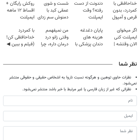
خداحافظی با
دندونت از دست
شست و شوی
روکش رایگان +
کمردرد، بدون
رفته؟ وقت
عمقی کبد با
اقساط ۱۲ ماهه
قرص و آمپول
ایمپلنت
دمنوش سم زدای
ایمپلنت
دیجیتاله
گیاهی
اگر میخوای
پایان دغدغه
من نمیفهمم
با کمردرد
ایمپلنت کنی
هزینه های
وقتی زانو درد
خداحافظی کن!
الان وقتشه |
دندان پزشکی با
درمان داره، چرا
(فیلم و ببین ◀
فقط با ۲۵
پک سفید کننده
دردش رو داری
پرسش‌نامه رو
میلیون تومان!!!
خانگی
تحمل میکنی؟❗
پرکن)
نظر شما
نظرات حاوی توهین و هرگونه نسبت ناروا به اشخاص حقیقی و حقوقی منتشر
نمی‌شود.
نظراتی که غیر از زبان فارسی یا غیر مرتبط با خبر باشد منتشر نمی‌شود.