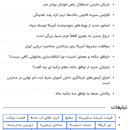
بازیکن خارجی استقلال راهی فوتبال یونان شد
افزایش سپرده قانونی بانک‌ها؛ ترمز تازه رشد نقدینگی
تصاویر جدید از پهپادهای منهدم‌شده آمریکا توسط سپاه
دروغ بستن به رهبری قطعاً جرم بسیار بزرگی است
موافقت مشروط آمریکا برای برداشتن محاصره دریایی ایران
«توافق مکه» و معمای امنیت؛ چرا ائتلاف‌سازی به‌تنهایی کافی نیست؟
جزئیاتی جدید از توافق مکه؛ مقام ترکیه ای چه گفت؟
اجرای آزمون‌های غربالگری دانش آموزان شرط ثبت نام نهایی در مدارس
است
واکنش صنعا به توافق سه جانبه مکه
تبلیغات
قیمت شیشه سکوریت
سفیر
خرید طلای آب شده
قیمت موکت
تور کربلا
استند تسلیت
مداحی اربعین
دوربین مداربسته