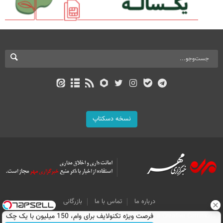
نسخه دسکتاپ
درباره ما
تماس با ما
بازرگانی
All Content by Mehr News Agency is licensed under a Creative Commons
فرصت ویژه تکنولایف برای وام، 150 میلیون با یک چک