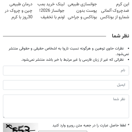
این کرم
جوانسازی طبیعی
لینک خرید بمب
درمان طبیعی
شدی🔥
تخفیف سفارش
ضدچروک آلمانی
پوست بدون
جوانساز 2026!
چین و چروک در
فوری)
شمارو از بوتاکس
بوتاکس و جراحی
اونم با تخفیف
30روز با کرم
بی نیاز میکنه.
😳! خرید با
ویژه
جوانساز
(تخفیف تا
تخفیف ویژه
آلمانی(45%تخفیف)
نظر شما
امشب)
نظرات حاوی توهین و هرگونه نسبت ناروا به اشخاص حقیقی و حقوقی منتشر
نمی‌شود.
نظراتی که غیر از زبان فارسی یا غیر مرتبط با خبر باشد منتشر نمی‌شود.
*
لطفا حاصل عبارت را در جعبه متن روبرو وارد کنید