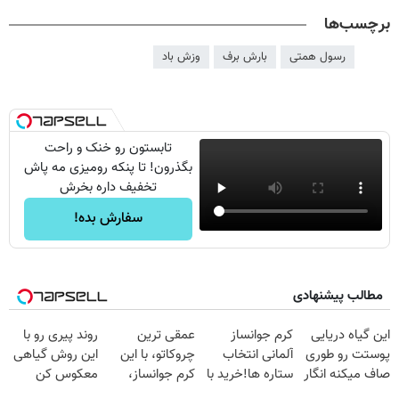
برچسب‌ها
رسول همتی
بارش برف
وزش باد
تابستون رو خنک و راحت
بگذرون! تا پنکه رومیزی مه پاش
تخفیف داره بخرش
سفارش بده!
مطالب پیشنهادی
این گیاه دریایی
کرم جوانساز
عمقی ترین
روند پیری رو با
پوستت رو طوری
آلمانی انتخاب
چروکاتو، با این
این روش گیاهی
صاف میکنه انگار
ستاره ها!خرید با
کرم جوانساز،
معکوس کن
20سال جوون
تخفیف
صاف کن(50%