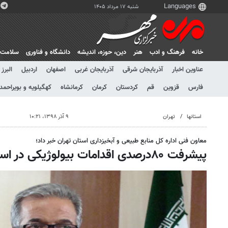
شنبه ۱۷ مرداد ۱۴۰۵
خانه
فرهنگ و ادب
هنر
دين، حوزه، انديشه
دانشگاه و فناوری
سلامت
عناوین اخبار
آذربایجان شرقی
آذربایجان غربی
اصفهان
اردبیل
البرز
فارس
قزوین
قم
کردستان
کرمان
کرمانشاه
کهگیلویه و بویراحمد
استانها
تهران
۹ آذر ۱۳۹۸، ۱۰:۲۱
معاون فنی اداره کل منابع طبیعی و آبخیزداری استان تهران خبر داد؛
پیشرفت ۸۰درصدی اقدامات بیولوژیکی در استان تهران