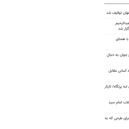
دالرحیم
زار شد
با همتای
جوان به دنبال
د آسانی مقابل
 پرتگاه/ تارتار
لاب امام سید
جرای طرحی که به