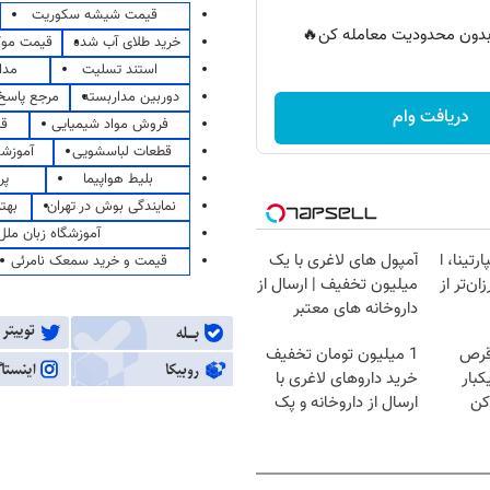
قیمت شیشه سکوریت
ر بدون محدودیت معامله کن🔥
خرید طلای آب شده
قیمت مو
استند تسلیت
مدا
دوربین مداربسته
مرجع پاسخ 
دریافت وام
فروش مواد شیمیایی
قی
قطعات لباسشویی
آموزشگ
بلیط هواپیما
پر
نمایندگی بوش در تهران
بهت
آموزشگاه زبان ملل
رتینا، ا
آمپول های لاغری با یک
قیمت و خرید سمعک نامرئی
ان‌تر از
میلیون تخفیف | ارسال از
داروخانه های معتبر
قرص
1 میلیون تومان تخفیف
کبار
خرید داروهای لاغری با
کن
ارسال از داروخانه و پک
یخ!