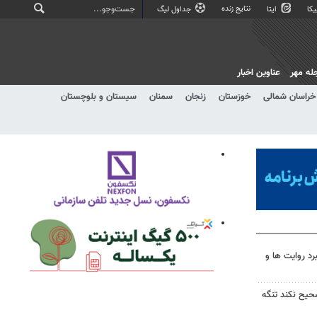
نتایج زنده
کا
ایتا
جداول لیگ
له مهر
عناوین اخبار
خراسان شمالی
خوزستان
زنجان
سمنان
سیستان و بلوچستان
رد روایت ها و
صحیح نکند تنگه