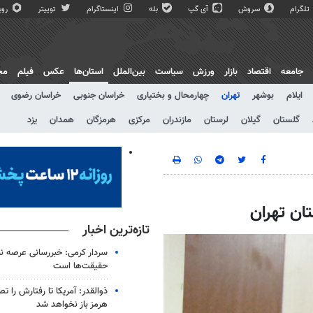
تلگرام
سروش
آی گپ
بله
اینستاگرام
توییتر
روبی
جامعه
اقتصاد
بازار
ورزش
سیاست
بین‌الملل
استان‌ها
عکس
فیلم
مج
ایلام
بوشهر
تهران
چهارمحال و بختیاری
خراسان جنوبی
خراسان رضوی
گلستان
گیلان
لرستان
مازندران
مرکزی
هرمزگان
همدان
یزد
تازه‌ترین اخبار
سردار کرمی: خبررسانی عرصه نب
حقیقت‌ها است
ذوالقدر: آمریکا تا رفتارش را ت
هرمز باز نخواهد شد