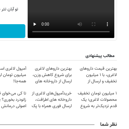
تو آبان تت
مطالب پیشنهادی
بهترین قیمت داروهای
بهترین داروهای لاغری
آمپول لاغری اسپا
لاغری، با ۱ میلیون
برای شروع کاهش وزن،
میلیون تومان ارز
تخفیف و ارسال از
ارسال از داروخانه های
همه‌جا!
داروخانه‌
نزدیکت!
۱ میلیون تومان تخفیف
خریدآمپول‌های لاغری از
تا کی می‌خوای 
محصولات لاغری؛ یک
داروخانه های اطرافت،
زانودرد بخوری؟ ی
قدم نزدیک‌تر به شروع
ارسال فوری همراه با پک
اصولی درمانش 
کاهش وزن
یخ!
نظر شما