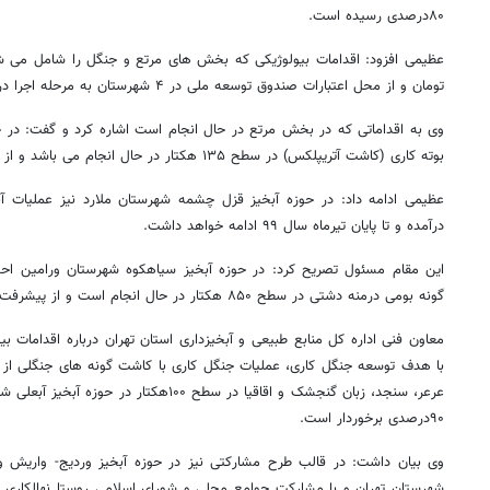
۸۰درصدی رسیده است.
تومان و از محل اعتبارات صندوق توسعه ملی در ۴ شهرستان به مرحله اجرا درآمده است.
وی به اقداماتی که در بخش مرتع در حال انجام است اشاره کرد و گفت: در حوز
بوته کاری (کاشت آتریپلکس) در سطح ۱۳۵ هکتار در حال انجام می باشد و از پیشرفت ۹۰درصدی برخوردار است.
عظیمی ادامه داد: در حوزه آبخیز قزل چشمه شهرستان ملارد نیز عملیات آبی
درآمده و تا پایان تیرماه سال ۹۹ ادامه خواهد داشت.
این مقام مسئول تصریح کرد: در حوزه آبخیز سیاهکوه شهرستان ورامین احداث
گونه بومی درمنه دشتی در سطح ۸۵۰ هکتار در حال انجام است و از پیشرفت ۶۰ درصدی برخوردار می باشد.
معاون فنی اداره کل منابع طبیعی و آبخیزداری استان تهران درباره اقدامات 
با هدف توسعه جنگل کاری، عملیات جنگل کاری با کاشت گونه های جنگلی از جم
عرعر، سنجد، زبان گنجشک و اقاقیا در سطح ۱۰۰هک
۹۰درصدی برخوردار است.
وی بیان داشت: در قالب طرح مشارکتی نیز در حوزه آبخیز وردیج- واریش 
شهرستان تهران و با مشارکت جوامع محلی و شورای اسلامی روستا نهالکاری با