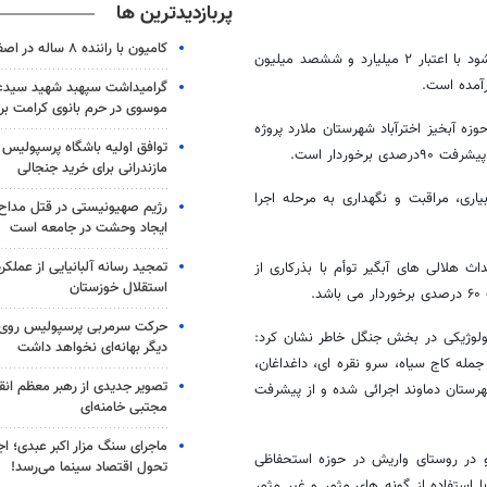
پربازدیدترین ها
کامیون با راننده ۸ ساله در اصفهان توقیف شد
عظیمی افزود: اقدامات بیولوژیکی که بخش های مرتع و جنگل را شامل می شود با اعتبار ۲ میلیارد و ششصد میلیون
گرامیداشت سپهبد شهید سیدعب
موسوی در حرم بانوی کرامت برگ
ه آبخیز اخترآباد شهرستان ملارد پروژه
توافق اولیه باشگاه پرسپولیس 
مازندرانی برای خرید جنجالی
اری، مراقبت و نگهداری به مرحله اجرا
رژیم صهیونیستی در قتل مداح 
ایجاد وحشت در جامعه است
تمجید رسانه آلبانیایی از عملکر
 هلالی های آبگیر توأم با بذرکاری از
استقلال خوزستان
حرکت سرمربی پرسپولیس روی لبه
بیولوژیکی در بخش جنگل خاطر نشان کرد:
دیگر بهانه‌ای نخواهد داشت
له کاج سیاه، سرو نقره ای، داغداغان،
تصویر جدیدی از رهبر معظم انق
تار در حوزه آبخیز آبعلی شهرستان دماوند اجرائی شده و از پیشرفت
مجتبی خامنه‌ای
ماجرای سنگ مزار اکبر عبدی؛ ا
و در روستای واریش در حوزه استحفاظی
تحول اقتصاد سینما می‌رسد!
 استفاده از گونه های مثمر و غیر مثمر