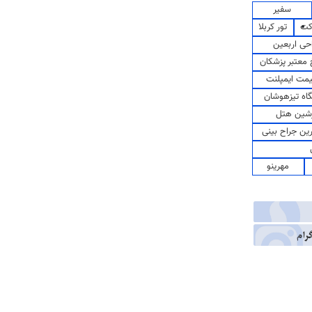
سفیر
کت
تور کربلا
حی اربعین
معتبر پزشکان
مت ایمپلنت
اه تیزهوشان
شین هتل
رین جراح بینی
مهرینو