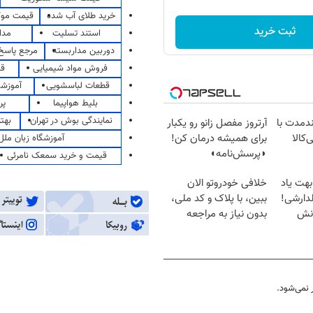
خرید طلای آب شده
قیمت مو
ثبت خرید
استند تسلیت
مدا
دوربین مداربسته
مرجع پاسخ 
فروش مواد شیمیایی
قی
قطعات لباسشویی
آموزشگ
بلیط هواپیما
پر
نمایندگی بوش در تهران
بهت
ندمدت با
آرتروز مفصل زانو رو یکبار
‌کالا
برای همیشه درمان کن!
آموزشگاه زبان ملل
◗پرسش‌نامه◖
قیمت و خرید سمعک نامرئی
بهت یاد
خلافی خودروتو الان
دارشی!
ببین، با پلاک و کد ملی،
انش
بدون نیاز به مراجعه
حضوری
نمی‌شود.