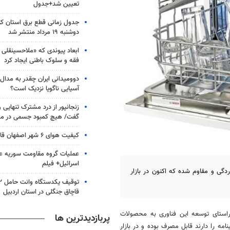
تعیین شد+جدول
جدول زمانی قطع برق استان کرم
دوشنبه ۱۹ مرداد منتشر شد
ابعاد پیوندی که «ملاحسینقلی
فقه و سلوک باطنی ایجاد کرد
دوومیدانی ایران چقدر به مدال‌
آسیایی ناگویا نزدیک است؟
زنجانپور از درد مشترک تنهایی
گفت/ هیچ کمبود جسمی در م
کیفیت هوای ۶ شهر اصفهان قابل قبول است
عملیات گروه مقاومت سوریه علی
اسرائیل+ فیلم
ی و مقاوم شده که اکنون در بازار
قاچاق جنگلی در استان اردبیل
راستای توسعه این فناوری به محصولات
پربازدیدترین ها
مه را دارند قابل مصرف بوده و در بازار