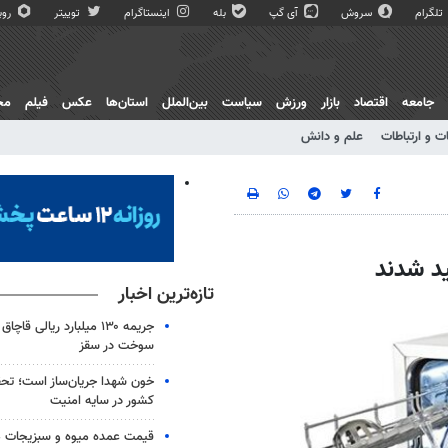
تلگرام
سروش
آی گپ
بله
اینستاگرام
توییتر
روبی
جامعه
اقتصاد
بازار
ورزش
سیاست
بین‌الملل
استان‌ها
عکس
فیلم
مج
ت و ارتباطات
علم و دانش
د شدند
تازه‌ترین اخبار
سوخت در سقز
خون شهدا جریان‌ساز است؛ تح
کشور در سایه امنیت
قیمت عمده میوه و سبزیجات ه