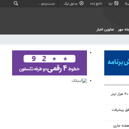
نتایج زنده
کا
ایتا
جداول لیگ
له مهر
عناوین اخبار
جریمه ۱۳۰ میلبارد ریالی قاچاق ۴۰ هزار لیتر
قق پیشرفت
فته جاری