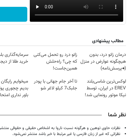
مطالب پیشنهادی
درمان زانو درد، بدون
زانو درد رو تحمل می‌کنی
سرمایه‌گذاری بل
هیچگونه عوارض در منزل
که چی؟ راه‌حلش
خرید طلا از دیجی
(◂پرسش‌نامه)
همین‌جاست!
لوکس‌ترین شاسی‌بلند
تا آخر جام جهانی با پودر
میخوایم رایگان 
EREV در ایران، توسط
جلبک7 کیلو لاغر شو
بدیم چجوری پول
نیکا موتور رونمایی شد!
باور نداری امتح
مجانیه
نظر شما
نظرات حاوی توهین و هرگونه نسبت ناروا به اشخاص حقیقی و حقوقی منتشر 
نظراتی که غیر از زبان فارسی یا غیر مرتبط با خبر باشد منتشر نمی‌شود.