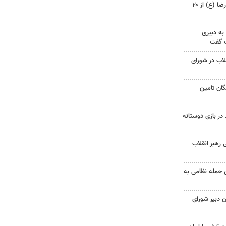
زائربرهای برقی حرم مطهر امام رضا (ع) از ۲۰
به دبیری
ک گفت
لاب در شورای
ان تامین
در بازی دوستانه
 رهبر انقلاب
 حمله نظامی به
 دبیر شورای