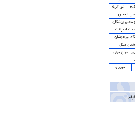
کت
تور کربلا
حی اربعین
معتبر پزشکان
مت ایمپلنت
اه تیزهوشان
شین هتل
رین جراح بینی
مهرینو