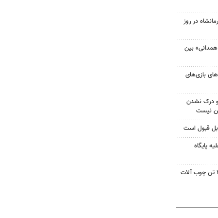
انشاه در روز
 همدانی» بین
های بازی‌های
 و درک نشدن
ن نیست
ه پایگاه
توقیف یکدستگاه وانت حامل ۲ تن چوب آلات