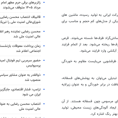
مرداد ۱۴۰۵ متوقف می‌شوند
کت ایرانی به تولید رسیده، ماشین های
قالیباف انتصاب محسن رضایی 
کی از مدل‌های کم حجم و مناسب برای
شورای‌عالی امنیت ملی را تبری
محسن رضایی نماینده رهبر انق
عالی امنیت ملی شد
ستفاده از آب با فشار بالا و دمای در حدود ۴۵ تا ۷۵ درجه سانتی‌گراد ظرف‌ها شسته می‌شوند. قرص
ا ریخته می‌شود. بعد از اتمام فرایند
زمان پرداخت معوقات بازنشستگ
کشی وارد فرایند می‌شود.
اجتماعی اعلام شد
حضور سرمربی تیم فوتبال امید 
و آب در فرایند شست‌‎وشو، بدنه ماشین ظرفشویی می‌بایست مقاوم به خوردگی
پرسپولیس
ذوالقدر به عنوان مشاور سیاسی
تبدیلی می‌توان به پوشش‌های فسفاته،
منصوب شد
ظت در برابر خوردگی و به عنوان زیرلایه
ترامپ: فشار اقتصادی، جایگزین
ایران می شود
های مرسومی چون فسفاته هستند. از آن
انتصاب محسن رضایی به عنوان
یجاد آلودگی‌های زیست محیطی، تولید
عالی امنیت ملی
تر رنگ اشاره کرد.