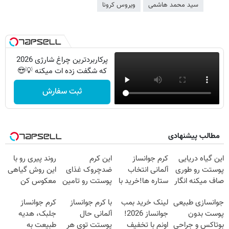
سید محمد هاشمی
ویروس کرونا
پرکاربردترین چراغ شارژی 2026
که شگفت زده ات میکنه 💡😍
ثبت سفارش
مطالب پیشنهادی
این گیاه دریایی
کرم جوانساز
این کرم
روند پیری رو با
پوستت رو طوری
آلمانی انتخاب
ضدچروک غذای
این روش گیاهی
صاف میکنه انگار
ستاره ها!خرید با
پوستت رو تامین
معکوس کن
20سال جوون
تخفیف
میکنه (خرید با
جوانسازی طبیعی
لینک خرید بمب
با کرم جوانساز
کرم جوانساز
شدی🔥
40%تخفیف)
پوست بدون
جوانساز 2026!
آلمانی حال
جلبک، هدیه
بوتاکس و جراحی
اونم با تخفیف
پوستت توی هر
طبیعت به