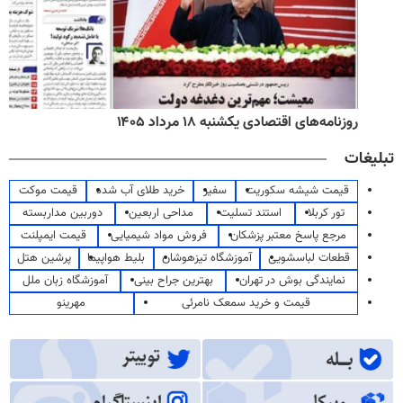
روزنامه‌های اقتصادی یکشنبه ۱۸ مرداد ۱۴۰۵
تبلیغات
قیمت شیشه سکوریت
سفیر
خرید طلای آب شده
قیمت موکت
تور کربلا
استند تسلیت
مداحی اربعین
دوربین مداربسته
مرجع پاسخ معتبر پزشکان
فروش مواد شیمیایی
قیمت ایمپلنت
قطعات لباسشویی
آموزشگاه تیزهوشان
بلیط هواپیما
پرشین هتل
نمایندگی بوش در تهران
بهترین جراح بینی
آموزشگاه زبان ملل
قیمت و خرید سمعک نامرئی
مهرینو