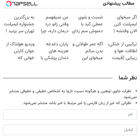
مطالب پیشنهادی
اگر میخوای
شست و شوی
من نمیفهمم
به بزرگترین
ایمپلنت کنی
عمقی کبد با
وقتی زانو درد
جشنواره ایمپلنت
الان وقتشه |
دمنوش سم زدای
درمان داره، چرا
تهران سر بزنید !
فقط با ۲۵
گیاهی
دردش رو داری
| فقط ۲۵
ترکیبی از خنکی،
اگه عمر طولانی و
پایان دغدغه
ویدیو هولناک از
میلیون تومان!!!
تحمل میکنی؟❗
میلیون !
لطافت هوا و
بدن سالم
هزینه های
جوان کارتن
زیبایی (قیمت
میخوای این
دندان پزشکی با
خوابی که
باور نکردنی!)
نوشیدنی رو با
پک سفید کننده
میلیاردر شد.
تخفیف بخر
خانگی
آموزش رایگان
نظر شما
نظرات حاوی توهین و هرگونه نسبت ناروا به اشخاص حقیقی و حقوقی منتشر
نمی‌شود.
نظراتی که غیر از زبان فارسی یا غیر مرتبط با خبر باشد منتشر نمی‌شود.