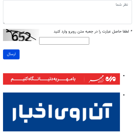
*
لطفا حاصل عبارت را در جعبه متن روبرو وارد کنید
ارسال