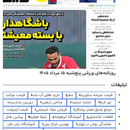
روزنامه‌های ورزشی پنج‌شنبه ۱۵ مرداد ۱۴۰۵
تبلیغات
قیمت شیشه سکوریت
سفیر
خرید طلای آب شده
قیمت موکت
تور کربلا
استند تسلیت
مداحی اربعین
دوربین مداربسته
مرجع پاسخ معتبر پزشکان
فروش مواد شیمیایی
قیمت ایمپلنت
قطعات لباسشویی
آموزشگاه تیزهوشان
بلیط هواپیما
پرشین هتل
نمایندگی بوش در تهران
بهترین جراح بینی
آموزشگاه زبان ملل