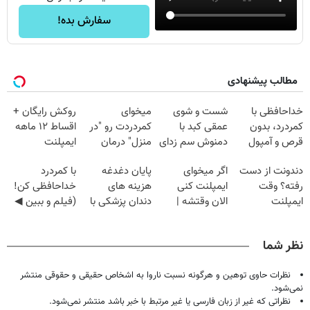
سفارش بده!
مطالب پیشنهادی
خداحافظی با
شست و شوی
میخوای
روکش رایگان +
کمردرد، بدون
عمقی کبد با
کمردردت رو "در
اقساط ۱۲ ماهه
قرص و آمپول
دمنوش سم زدای
منزل" درمان
ایمپلنت
گیاهی
کنی؟ (◂فیلم +
دندونت از دست
اگر میخوای
پایان دغدغه
با کمردرد
◂پرسش‌نامه)
رفته؟ وقت
ایمپلنت کنی
هزینه های
خداحافظی کن!
ایمپلنت
الان وقتشه |
دندان پزشکی با
(فیلم و ببین ◀
دیجیتاله
فقط با ۲۵
پک سفید کننده
پرسش‌نامه رو
میلیون تومان!!!
خانگی
پرکن)
نظر شما
نظرات حاوی توهین و هرگونه نسبت ناروا به اشخاص حقیقی و حقوقی منتشر
نمی‌شود.
نظراتی که غیر از زبان فارسی یا غیر مرتبط با خبر باشد منتشر نمی‌شود.