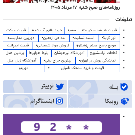
روزنامه‌های صبح شنبه ۱۷ مرداد ۱۴۰۵
تبلیغات
قیمت شیشه سکوریت
سفیر
خرید طلای آب شده
قیمت موکت
تور کربلا
استند تسلیت
مداحی اربعین
دوربین مداربسته
مرجع پاسخ معتبر پزشکان
فروش مواد شیمیایی
قیمت ایمپلنت
قطعات لباسشویی
آموزشگاه تیزهوشان
بلیط هواپیما
پرشین هتل
نمایندگی بوش در تهران
بهترین جراح بینی
آموزشگاه زبان ملل
قیمت و خرید سمعک نامرئی
مهرینو