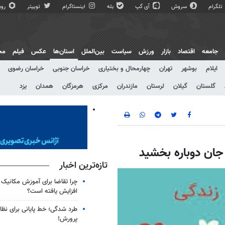
تلگرام
سروش
آی گپ
بله
اینستاگرام
توییتر
روبی
جامعه
اقتصاد
بازار
ورزش
سیاست
بین‌الملل
استان‌ها
عکس
فیلم
مج
ایلام
بوشهر
تهران
چهارمحال و بختیاری
خراسان جنوبی
خراسان رضوی
گلستان
گیلان
لرستان
مازندران
مرکزی
هرمزگان
همدان
یزد
تازه‌ترین اخبار
چرا تقاضا برای آموزش مکانیک خ
افزایش یافته است؟
طرد شدگی؛ خط پایانی برای نظا
پرورش!