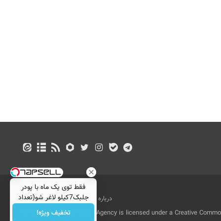
فقط توی یک ماه با پودر
جلبک7کیلو لاغر شو(تعداد
درباره ما
تماس با ما
بازرگانی
محدود)
تخفیف ویژه!
All Content by Mehr News Agency is licensed under a Creative Commons