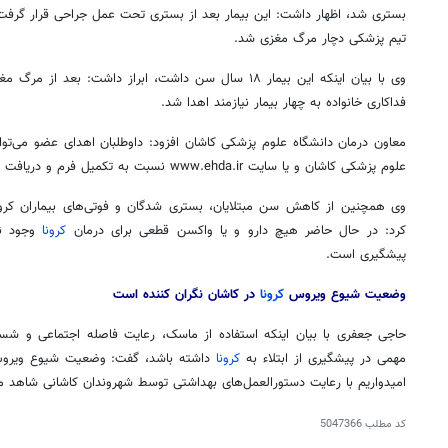
بستری شد، اظهار داشت: این بیمار بعد از بستری تحت عمل جراحی قرار گرفت
تیم پزشکی دچار مرگ مغزی شد.
وی با بیان اینکه این بیمار ۱۸ سال سن داشت، ابراز داشت: 
فداکاری خانواده به چهار بیمار نیازمند اهدا شد.
معاون درمان دانشگاه علوم پزشکی کاشان افزود: داوطلبان اهدای عضو می‌توان
علوم پزشکی کاشان و یا سایت www.ehda.ir نسبت به تکمیل فرم و دریافت کارت اهدا اقدام کنند.
وی همچنین از کاهش سن مبتلایان، بستری شدگان و فوتی‌های بیماران کرون
کرد: در حال حاضر هیچ دارو و یا واکسن قطعی برای درمان
کرونا
وجود ندا
پیشگیری است.
وضعیت شیوع ویروس
کرونا
در کاشان نگران کننده است
حاجی جعفری با بیان اینکه استفاده از ماسک، رعایت فاصله اجتماعی و ش
مهمی در پیشگیری از ابتلاء به
کرونا
داشته باشد، گفت: وضعیت شیوع ویر
امیدواریم با رعایت دستورالعمل‌های بهداشتی توسط شهروندان کاشانی شاهد 
کد مطلب
5047366