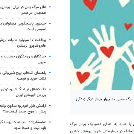
علل مرگ زنان در ایران؛ بیماری
همچنان در صدر
حیدری: پاسخگویی مسئولان پشت
عمومی است
پرداخت ۱۷ میلیارد مالیات 
علم‌وفناوری لرستان
خبرنگاران؛ روایتگران حقیقت و 
تبیین
راهنمای انتخاب پیچ شیروانی سرم
نکات خرید و قیمت
«فانکشنال ترینینگ»؛ رویکردی ن
ورزش قهرمانی ایران
رگ مغزی به چهار بیمار دیگر زندگی
آرامش بازار خودرو؛ سکون واقع
پیش از موج جدید قیمت‌ها؟
عباسقلیزاده: مجاهدت رزمندگا
با اشاره به اهدای عضو یک بیمار مرگ
باید ثبت و ضبط شود
ادف در بیمارستان شهید بهشتی کاشان