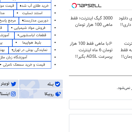
خرید طلای آب شده
قیمت مو
استند تسلیت
مدا
دانلود
3000 گیگ اینترنت؛ فقط
دوربین مداربسته
مرجع پاسخ 
ماهی 100 هزار تومان
فروش مواد شیمیایی
قی
قطعات لباسشویی
آموزشگ
بلیط هواپیما
پر
ینترنت
🎉با ماهی فقط 100 هزار
 ماههه فقط
تومان 6 ماه اینترنت
نمایندگی بوش در تهران
بهت
پرسرعت ADSL بگیر!!
آموزشگاه زبان ملل
قیمت و خرید سمعک نامرئی
نمی‌شود.