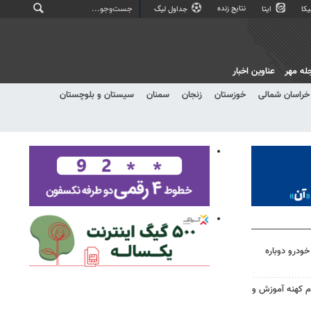
نتایج زنده
کا
ایتا
جداول لیگ
له مهر
عناوین اخبار
خراسان شمالی
خوزستان
زنجان
سمنان
سیستان و بلوچستان
ودرو دوباره
م کهنه آموزش و