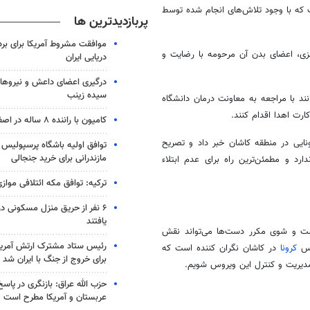
 که با وجود تلاش‌های انجام شده توسط
پربازدیدترین ها
موافقت مشروط آمریکا برای بر
بعد از مرگ مغزی، اعضای بدن آن مرحومه با رضایت و
دریایی ایران
درگیری اعضای داعش و نیروهای
سیده زینب
ند با مراجعه به معاونت درمان دانشگاه
کامیون با راننده ۸ ساله در اصفهان توقیف شد
ایی در منطقه کاشان خبر داد و تصریح
توافق اولیه باشگاه پرسپولیس 
مازندرانی برای خرید جنجالی
رد و مطمئن‌ترین راه برای عدم ابتلاء
ترکیه: توافق مکه ائتلافی موازی
۶ نفر از حریق منزل مسکونی 
یافتند
ست و شوی مکرر دست‌ها می‌تواند نقش
رئیس ستاد مشترک ارتش آمریکا
وس
کرونا
در کاشان نگران کننده است که
برای خروج از جنگ با ایران شد
مدیریت و کنترل این ویروس شویم.
حزب الله عراق: بازنگری در پاسخ
عربستان و آمریکا مطرح است