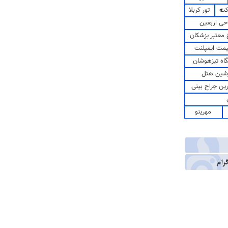
کت
تور کربلا
حی اربعین
معتبر پزشکان
مت ایمپلنت
اه تیزهوشان
شین هتل
رین جراح بینی
مهرینو