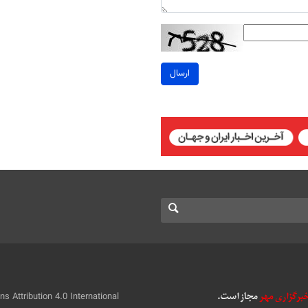
ارسال
 Attribution 4.0 International