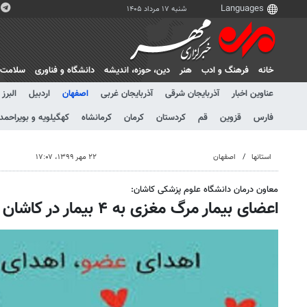
شنبه ۱۷ مرداد ۱۴۰۵
خانه
فرهنگ و ادب
هنر
دين، حوزه، انديشه
دانشگاه و فناوری
سلامت
عناوین اخبار
آذربایجان شرقی
آذربایجان غربی
اصفهان
اردبیل
البرز
فارس
قزوین
قم
کردستان
کرمان
کرمانشاه
کهگیلویه و بویراحمد
استانها
اصفهان
۲۲ مهر ۱۳۹۹، ۱۷:۰۷
معاون درمان دانشگاه علوم پزشکی کاشان:
اعضای بیمار مرگ مغزی به ۴ بیمار در کاشان جان دوباره بخشید