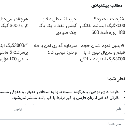
مطالب پیشنهادی
⏳فرصت محدود!!
خرید اقساطی طلا و
هرچقدر می‌خوای 
3000گیگ اینترنت خانگی
گوشی فقط با یک برگ
کن؛ 3000 گیگ داری!!
180 روزه فقط 600
چک صیادی
هزارتومان!!
🔥بدون تموم شدن حجم
سرمایه گذاری امن با طلا
☄️3000گیگ ا
فیلم و سریال ببین !! با
و نقره دیجی کالا
پرسرعت 6
3000گیگ اینترنت خانگی
ماهی 100هزارتومان!!
پیشگ
نظر شما
نظرات حاوی توهین و هرگونه نسبت ناروا به اشخاص حقیقی و حقوقی منتشر 
نظراتی که غیر از زبان فارسی یا غیر مرتبط با خبر باشد منتشر نمی‌شود.