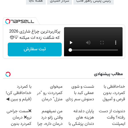
رئیس پلیس راهور فاتب
سردار حمیدی
هفته ناجا
پرکاربردترین چراغ شارژی 2026
که شگفت زده ات میکنه 💡😍
ثبت سفارش
مطالب پیشنهادی
خداحافظی با
شست و شوی
میخوای
با کمردرد
کمردرد، بدون
عمقی کبد با
کمردردت رو "در
خداحافظی کن!
قرص و آمپول
دمنوش سم زدای
منزل" درمان
(فیلم و ببین ◀
گیاهی
کنی؟ (◂فیلم +
پرسش‌نامه رو
دندونت از دست
پایان دغدغه
من نمیفهمم
❌سمت جراحی
◂پرسش‌نامه)
پرکن)
رفته؟ وقت
هزینه های
وقتی زانو درد
نرو❌ درمان
ایمپلنت
دندان پزشکی با
درمان داره، چرا
کمردرد بدون