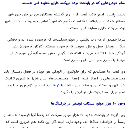
تمام خودروهایی که در پایتخت تردد می‌کنند دارای معاینه فنی هستند
رئیس پلیس راهور فاتب گفت: از ۱۰ روز گذشته همکاران من در جای جای شهر
مستقر شدند و می‌توانم با قاطعیت بگویم که تقریباً تمامی خودروهایی که در شهر
تردد می‌کنند دارای معاینه فنی هستند.
سردارحمیدی ادامه داد: بخشی از موتورسیکلت‌ها که فرسوده شده اند و بخشی
دیگر از وسایل حمل و نقل عمومی که فرسوده هستند (ناوگان فرسوده) اینها
آلودگی هوا را تشدید می‌کنند البته باید بگویم بخش عمده آلودگی هوای تهران
مرتبط با صنایع و جانمایی این صنایع است.
وی گفت: ما معتقدیم که برای جلوگیری از آلودگی هوا بویژه در فصل زمستان باید
محدودیت‌هایی را اعمال کنیم. (همان محدودیت‌های سال قبل) اما شورای ترافیک
شهر تهران، استانداری و ستاد ملی مقابله با
کرونا
باید تصمیم لازم برای اجرا و یا
عدم اجرای محدودیت‌های ترافیکی را بگیرند.
وجود ۶۰ هزار موتور سیکلت توقیفی در پارکینگ‌ها
وی افزود: در پایتخت حدود ۶۰ هزار موتور سیکلت که بعضاً آنها فرسوده هستند و
رسماً از حیّزانتفاع ساقط اند، وجود دارد. البته ذکر این نکته هم ضروری است که