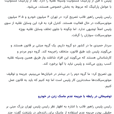
پلیس تا قبل از پارکینگ مسئولیت وسیله نقلیه را دارد. بعد از پارکینگ مسئولیت
با عوامل پارکینگ که مربوط به بخش خصوصی هستند، می‌شود.
رئیس پلیس راهور فاتب تصریح کرد: در تهران ۴ میلیون خودرو و ۳.۵ میلیون
موتورسیکلت در حال فعالیت هستند. کنترل فرد به فرد این وسایل نقلیه از سوی
پلیس اصلاً توجیهی ندارد. اما چگونه با جلوی تخلف وسایل نقلیه بویِژه
موتورسیکلت سواران را گرفت.
سردار حمیدی ما در کشور دو گروه داریم. یک گروه مبتنی بر قانون هستند و
می‌گویند پلیس باید طبق قانون، متخلف راجریمه کند. گروه دوم مردم و
کارشناسانی هستند که می‌گویند این افراد شاغلند واز طریق همین وسیله نقلیه
کسب روزی می‌کنند و پلیس نباید با آنها برخورد کند.
وی تصریح کرد: ما گروه دوم را در بیشتر در خیابان‌ها می‌بینیم. جریمه و توقیف
موتورسیکلت‌ها سخت‌ترین کار پلیس است اما چه کنیم که باید به قانون عمل
کنیم.
توضیحاتی در رابطه با جریمه عدم ماسک زدن در خودرو
رئیس پلیس راهور فاتب با اشاره به اظهار نظر رئیس پلیس تهران بزرگ مبنی بر
حقیقی بودن جریمه عدم استفاده از ماسک برای راننده‌ای در پایتخت گفت: چند