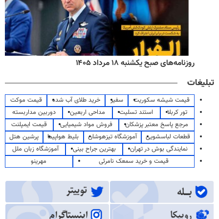
روزنامه‌های صبح یکشنبه ۱۸ مرداد ۱۴۰۵
تبلیغات
قیمت شیشه سکوریت
سفیر
خرید طلای آب شده
قیمت موکت
تور کربلا
استند تسلیت
مداحی اربعین
دوربین مداربسته
مرجع پاسخ معتبر پزشکان
فروش مواد شیمیایی
قیمت ایمپلنت
قطعات لباسشویی
آموزشگاه تیزهوشان
بلیط هواپیما
پرشین هتل
نمایندگی بوش در تهران
بهترین جراح بینی
آموزشگاه زبان ملل
قیمت و خرید سمعک نامرئی
مهرینو