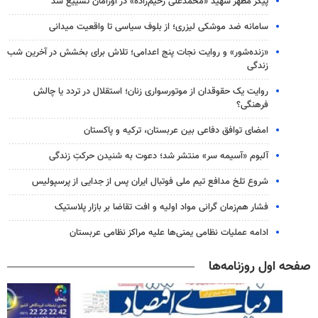
پیکر مطهر شهید «محمدعلی رحیم‌زاده» در اورامان تشییع شد
سامانه ضد موشکی لیزری؛ از بلوف سیاسی تا واقعیت میدانی
«زنده‌شور» و روایت نجات پنج اعدامی؛ تلاش برای بخشش در آخرین شب
زندگی
روایت یک حقوقدان از موتورسواری زنان؛ استقلال در تردد یا چالش
فرهنگی؟
امضای توافق دفاعی بین عربستان، ترکیه و پاکستان
آلبوم «آسیمه سر» منتشر شد؛ دعوت به شنیدن حرکتِ زندگی
شروع تلخ مدافع تیم ملی فوتبال ایران پس از جدایی از پرسپولیس
فشار هم‌زمان گرانی مواد اولیه و افت تقاضا بر بازار پلاستیک
ادامه عملیات نظامی یمنی‌ها علیه مراکز نظامی عربستان
صفحه اول روزنامه‌ها