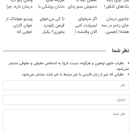
ماز: برای رتبه
عمقی کبد با
هزینه های
وقتی زانو درد
یک‌های کنکور!
دمنوش سم زدای
دندان پزشکی با
درمان داره، چرا
گیاهی
پک سفید کننده
دردش رو داری
جادوی درمان
اگر میخوای
تا کی می‌خوای
ویدیو هولناک از
خانگی
تحمل میکنی؟❗
جای زخم در سه
ایمپلنت کنی
قرص زانودرد
جوان کارتن
هفته! (همین
الان وقتشه |
بخوری؟ یکبار
خوابی که
حالا رایگان
فقط با ۲۵
اصولی درمانش
میلیاردر شد.
صحبت کنید)
میلیون تومان!!!
کن
آموزش رایگان
نظر شما
نظرات حاوی توهین و هرگونه نسبت ناروا به اشخاص حقیقی و حقوقی منتشر
نمی‌شود.
نظراتی که غیر از زبان فارسی یا غیر مرتبط با خبر باشد منتشر نمی‌شود.