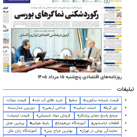
روزنامه‌های اقتصادی پنج‌شنبه ۱۵ مرداد ۱۴۰۵
تبلیغات
قیمت شیشه سکوریت
سفیر
خرید طلای آب شده
قیمت موکت
تور کربلا
استند تسلیت
مداحی اربعین
دوربین مداربسته
مرجع پاسخ معتبر پزشکان
فروش مواد شیمیایی
قیمت ایمپلنت
قطعات لباسشویی
آموزشگاه تیزهوشان
بلیط هواپیما
پرشین هتل
نمایندگی بوش در تهران
بهترین جراح بینی
آموزشگاه زبان ملل