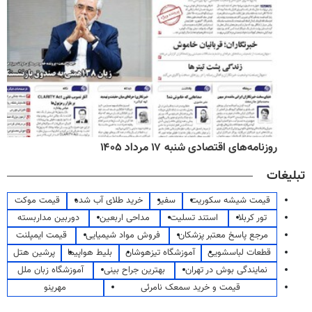
روزنامه‌های اقتصادی شنبه ۱۷ مرداد ۱۴۰۵
تبلیغات
قیمت شیشه سکوریت
سفیر
خرید طلای آب شده
قیمت موکت
تور کربلا
استند تسلیت
مداحی اربعین
دوربین مداربسته
مرجع پاسخ معتبر پزشکان
فروش مواد شیمیایی
قیمت ایمپلنت
قطعات لباسشویی
آموزشگاه تیزهوشان
بلیط هواپیما
پرشین هتل
نمایندگی بوش در تهران
بهترین جراح بینی
آموزشگاه زبان ملل
قیمت و خرید سمعک نامرئی
مهرینو