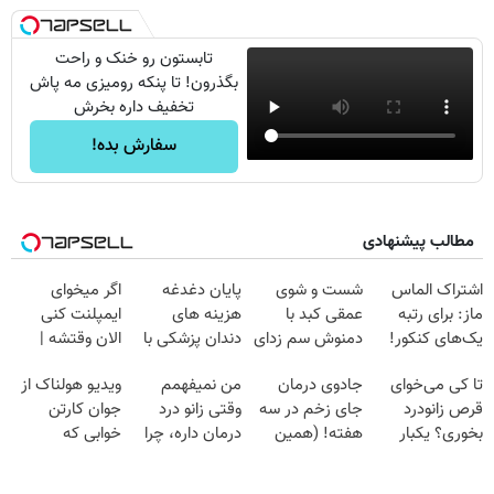
تابستون رو خنک و راحت
بگذرون! تا پنکه رومیزی مه پاش
تخفیف داره بخرش
سفارش بده!
مطالب پیشنهادی
اشتراک الماس
شست و شوی
پایان دغدغه
اگر میخوای
ماز: برای رتبه
عمقی کبد با
هزینه های
ایمپلنت کنی
یک‌های کنکور!
دمنوش سم زدای
دندان پزشکی با
الان وقتشه |
گیاهی
پک سفید کننده
فقط با ۲۵
تا کی می‌خوای
جادوی درمان
من نمیفهمم
ویدیو هولناک از
خانگی
میلیون تومان!!!
قرص زانودرد
جای زخم در سه
وقتی زانو درد
جوان کارتن
بخوری؟ یکبار
هفته! (همین
درمان داره، چرا
خوابی که
اصولی درمانش
حالا رایگان
دردش رو داری
میلیاردر شد.
کن
صحبت کنید)
تحمل میکنی؟❗
آموزش رایگان