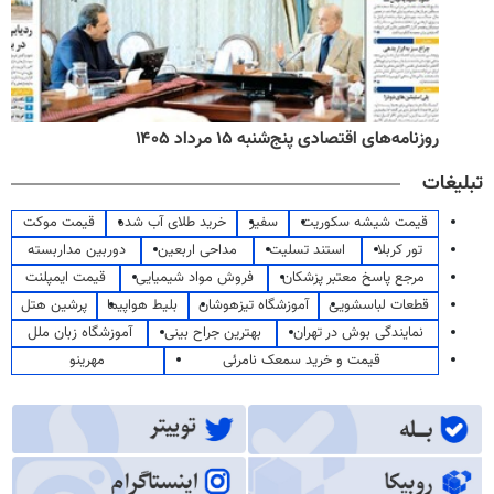
روزنامه‌های اقتصادی پنج‌شنبه ۱۵ مرداد ۱۴۰۵
تبلیغات
قیمت شیشه سکوریت
سفیر
خرید طلای آب شده
قیمت موکت
تور کربلا
استند تسلیت
مداحی اربعین
دوربین مداربسته
مرجع پاسخ معتبر پزشکان
فروش مواد شیمیایی
قیمت ایمپلنت
قطعات لباسشویی
آموزشگاه تیزهوشان
بلیط هواپیما
پرشین هتل
نمایندگی بوش در تهران
بهترین جراح بینی
آموزشگاه زبان ملل
قیمت و خرید سمعک نامرئی
مهرینو