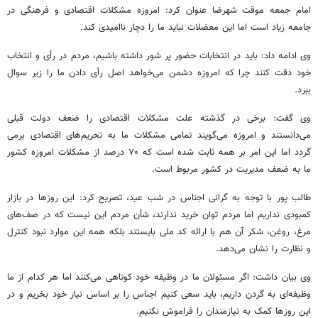
امام جمعه موقت شهرضا عنوان کرد: امروزه مشکلات اقتصادی و فرهنگی در
جامعه زیاد است اما این معضلات نباید ما را دچار ناامیدی کند.
وی ادامه داد: باید در انتخابات حضور پر شور داشته باشیم، مردم در رأی و انتخاب
خود دقت کنند چرا که امروزه دشمن می‌خواهد اصل رأی دادن ما را زیر سوال
ببرد.
وی گفت: برخی در گذشته علت مشکلات اقتصادی را ضعف دولت قبلی
می‌دانستند و امروزه می‌گویند تمامی مشکلات ما به تحریم‌های اقتصادی
برمی
گردد اما این امر بر همه ثابت شده است که ۷۰ درصد از مشکلات امروزه کشور
ما به ضعف مدیریت در کشور مربوط است.
طالب پور با توجه به گرانی اجناس در شب عید، تصریح کرد: این روزها در بازار
کمبودی نداریم اما مردم توان خرید ندارند، شأن مردم این نیست که در صف‌های
مرغ، روغن، شکر آن هم با ارائه کد ملی بایستند بلکه همه این موارد نبود کنترل
و نظارت را نشان می‌دهد.
وی بیان داشت: اگر مسئولان ما در وظیفه خود کوتاهی می‌کنند اما هر کدام از ما
وظیفه‌ای به گردن داریم، باید سعی کنیم اجناس را بر اساس نیاز خود بخریم و در
این روزها کمک به نیازمندان را فراموش نکنیم.