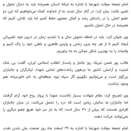
امام جمعه موقت شهرضا با اشاره به اینکه انسان همیشه باید به دنبال تحول و
تغییر باشد، بیان کرد: در آغاز سال جدید ما از خداوند کمک می‌خواهیم که این دو
عضو اصلی را در راستای رشد و کمال معنوی حفظ کنیم اما باید تلاش کنیم که
همیشه در حال تحول باشیم.
وی عنوان کرد: باید در لحظه تحویل سال و با تجدید زمان در درون خود تغییراتی
ایجاد کنیم تا از هر چه بدی، زشتی و پلیدی ظاهری و باطنی خود را پاک کنیم و
واجبات را به بهترین شکل ممکن به جا بیاوریم.
طالب پور ضمن تبریک روز جانباز و پاسدار انقلاب اسلامی ایران، گفت: بی شک
امنیت و آرامش کشور ما مرهون رشادت‌های تمامی شهدا، ایثارگران و جانبازان
بزرگوار است و می‌توانیم بگوییم اگر سپاه نبود منطقه‌ای به نام خاورمیانه هم
وجود نداشت.
وی تصریح کرد: مقام شهادت بسیار بالاست، شهدا با پرواز روح خود آرام گرفتند
اما جانبازان ما سالیان زیادی است که درد را تحمل می‌کنند، در میان جانبازان
افرادی هستند که بیش از ۳۰ سال است که به جز سر خود هیچ عضو دیگری را
نمی‌توانند حرکت دهند.
امام جمعه موقت شهرضا با اشاره به ۲۹ اسفند ماه روز صنعت ملی شدن نفت،