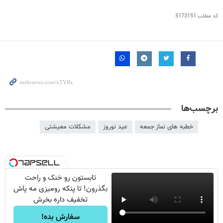
کد مطلب
5173151
برچسب‌ها
خطبه های نماز جمعه
عید نوروز
مشکلات معیشتی
تابستون رو خنک و راحت
بگذرون! تا پنکه رومیزی مه پاش
تخفیف داره بخرش
سفارش بده!