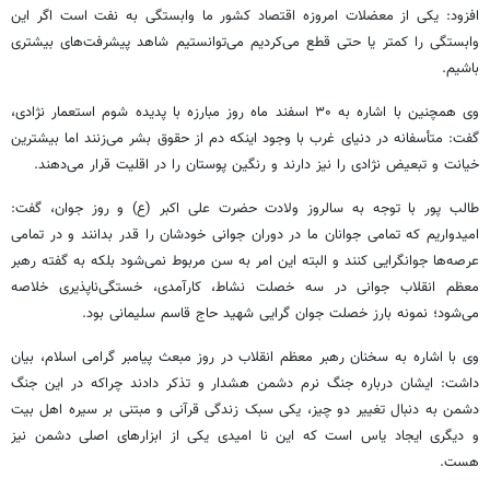
افزود: یکی از معضلات امروزه اقتصاد کشور ما وابستگی به نفت است اگر این
وابستگی را کمتر یا حتی قطع می‌کردیم می‌توانستیم شاهد پیشرفت‌های بیشتری
باشیم.
وی همچنین با اشاره به ۳۰ اسفند ماه روز مبارزه با پدیده شوم استعمار نژادی،
گفت: متأسفانه در دنیای غرب با وجود اینکه دم از حقوق بشر می‌زنند اما بیشترین
خیانت و تبعیض نژادی را نیز دارند و رنگین پوستان را در اقلیت قرار می‌دهند.
طالب پور با توجه به سالروز ولادت حضرت علی اکبر (ع) و روز جوان، گفت:
امیدواریم که تمامی جوانان ما در دوران جوانی خودشان را قدر بدانند و در تمامی
عرصه‌ها
جوانگرایی
کنند و البته این امر به سن مربوط نمی‌شود بلکه به گفته رهبر
معظم انقلاب جوانی در سه خصلت نشاط، کارآمدی، خستگی‌ناپذیری خلاصه
می‌شود؛ نمونه بارز خصلت جوان گرایی شهید حاج قاسم سلیمانی بود.
وی با اشاره به سخنان رهبر معظم انقلاب در روز مبعث پیامبر گرامی اسلام، بیان
داشت: ایشان درباره جنگ نرم دشمن هشدار و تذکر دادند چراکه در این جنگ
دشمن به دنبال تغییر دو چیز، یکی سبک زندگی قرآنی و مبتنی بر سیره اهل بیت
و دیگری ایجاد یاس است که این
نا
امیدی یکی از ابزارهای اصلی دشمن نیز
هست.