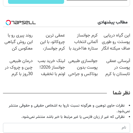
مطالب پیشنهادی
این گیاه دریایی
کرم جوانساز
عمقی ترین
روند پیری رو با
پوستت رو طوری
آلمانی انتخاب
چروکاتو، با این
این روش گیاهی
صاف میکنه انگار
ستاره ها!خرید با
کرم جوانساز،
معکوس کن
20سال جوون
تخفیف
صاف کن(50%
آبرسانی عمقی
جوانسازی طبیعی
لینک خرید بمب
درمان طبیعی
شدی🔥
تخفیف سفارش
پوست در
پوست بدون
جوانساز 2026!
چین و چروک در
فوری)
تابستان با کرم
بوتاکس و جراحی
اونم با تخفیف
30روز با کرم
جوانساز آلمانی!
😳! خرید با
ویژه
جوانساز
تخفیف ویژه
آلمانی(45%تخفیف)
نظر شما
نظرات حاوی توهین و هرگونه نسبت ناروا به اشخاص حقیقی و حقوقی منتشر
نمی‌شود.
نظراتی که غیر از زبان فارسی یا غیر مرتبط با خبر باشد منتشر نمی‌شود.