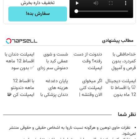
تخفیف داره بخرش
سفارش بده!
مطالب پیشنهادی
خداحافظی با
دندونت از دست
شست و شوی
ایمپلنت دندان با
کمردرد، بدون
رفته؟ وقت
عمقی کبد با
اقساط 12 ماهه
قرص و آمپول
ایمپلنت
دمنوش سم زدای
✅ بدون سود
دیجیتاله
گیاهی
بدون ضامن
ایمپلنت دیجیتال
اگر میخوای
پایان دغدغه
با اقساط 12
🦷 با اقساط تا
ایمپلنت کنی
هزینه های
ماهه دندونتو
12 ماه بدون
الان وقتشه |
دندان پزشکی با
ایمپلنت کن 🧩
سود و ضامن ✅
فقط با ۲۵
پک سفید کننده
بدون سود
میلیون تومان!!!
خانگی
نظر شما
نظرات حاوی توهین و هرگونه نسبت ناروا به اشخاص حقیقی و حقوقی منتشر
نمی‌شود.