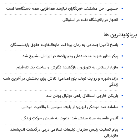
حسینی: حل مشکلات خبرنگاران نیازمند هم‌افزایی همه دستگاه‌ها است
انفجار در پالایشگاه نفت در اسلواکی
پربازدیدترین ها
پاسخ تأمین‌اجتماعی به زمان پرداخت مابه‌التفاوت حقوق بازنشستگان
پیکر مطهر شهید «محمدعلی رحیم‌زاده» در اورامان تشییع شد
مازیار لرستانی به تلویزیون بازگشت؛ نگارش و ساخت یک تله‌فیلم
«زنده‌شور» و روایت نجات پنج اعدامی؛ تلاش برای بخشش در آخرین شب
زندگی
بازیکن خارجی استقلال راهی فوتبال یونان شد
سامانه ضد موشکی لیزری؛ از بلوف سیاسی تا واقعیت میدانی
آلبوم «آسیمه سر» منتشر شد؛ دعوت به شنیدن حرکتِ زندگی
پیام تسلیت رئیس سازمان تبلیغات اسلامی درپی درگذشت اندیشمند
مازندرانی