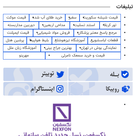
تبلیغات
قیمت شیشه سکوریت
سفیر
خرید طلای آب شده
قیمت موکت
تور کربلا
استند تسلیت
مداحی اربعین
دوربین مداربسته
مرجع پاسخ معتبر پزشکان
فروش مواد شیمیایی
قیمت ایمپلنت
قطعات لباسشویی
آموزشگاه تیزهوشان
بلیط هواپیما
پرشین هتل
نمایندگی بوش در تهران
بهترین جراح بینی
آموزشگاه زبان ملل
قیمت و خرید سمعک نامرئی
مهرینو