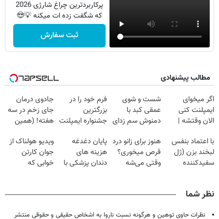
پرکاربردترین چراغ شارژی 2026
که شگفت زده ات میکنه 💡😍
ثبت سفارش
مطالب پیشنهادی
اگر میخوای
شست و شوی
فرم خود را در
جادوی درمان
ایمپلنت کنی
عمقی کبد با
بزرگترین
جای زخم در سه
الان وقتشه |
دمنوش سم زدای
جشنواره ایمپلنت
هفته! (همین
فقط با ۲۵
گیاهی
تهران پر کنید ! |
حالا رایگان
با اعتماد بنفس
هنوز برای زانو درد
پایان دغدغه
ویدیو هولناک از
میلیون تومان!!!
فقط ۲۵ میلیون
صحبت کنید)
لبخند بزن (ژل
قرص میخوری؟
هزینه های
جوان کارتن
سفیدکننده
وقتی می‌شه
دندان پزشکی با
خوابی که
دندان40%تخفیف)
بدون عمل
پک سفید کننده
میلیاردر شد.
درمانش کرد؟؟؟؟
خانگی
آموزش رایگان
نظر شما
نظرات حاوی توهین و هرگونه نسبت ناروا به اشخاص حقیقی و حقوقی منتشر