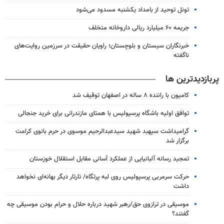
تونل توحید از بامداد یکشنبه مسدود می‌شود
جریمه ۶۰ میلیارد ریالی داروخانه متخلف
خبرنگاران سیستان و بلوچستان؛ راویان حقیقت در سرزمین روایت‌های
ناگفته
پربازدیدترین ها
کامیون با راننده ۸ ساله در اصفهان توقیف شد
توافق اولیه باشگاه پرسپولیس با همتای مازندرانی برای خرید جنجالی
گرامیداشت سپهبد شهید سیدعبدالرحیم موسوی در حرم بانوی کرامت
برگزار شد
تمجید رسانه آلبانیایی از عملکرد آسانی مقابل استقلال خوزستان
حرکت سرمربی پرسپولیس روی لبه پرتگاه/ تارتار دیگر بهانه‌ای نخواهد
داشت
موسیقی در ترازوی حق/رهبر شهید درباره حلال و حرام بودن موسیقی چه
گفتند؟