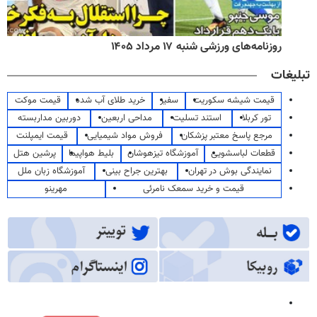
روزنامه‌های ورزشی شنبه ۱۷ مرداد ۱۴۰۵
تبلیغات
قیمت شیشه سکوریت
سفیر
خرید طلای آب شده
قیمت موکت
تور کربلا
استند تسلیت
مداحی اربعین
دوربین مداربسته
مرجع پاسخ معتبر پزشکان
فروش مواد شیمیایی
قیمت ایمپلنت
قطعات لباسشویی
آموزشگاه تیزهوشان
بلیط هواپیما
پرشین هتل
نمایندگی بوش در تهران
بهترین جراح بینی
آموزشگاه زبان ملل
قیمت و خرید سمعک نامرئی
مهرینو