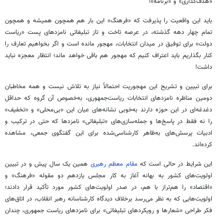
«هدف‌گذاری» و «برنامه»!
باید این واقعیت را پذیرفت که «فرهنگ» این بار هم همچون همیشه و همچون
تمام چهار دهه گذشته، در عرصه تاخت و تاز تبلیغاتی نامزدهای پست «ریاست
دولت» برای توفیق در میدان انتخابات، مهجور مانده است و اگر بخواهیم تعارف را
کنار بگذاریم باید اعتراف کنیم که مهجور هم باقی خواهد ماند؛ انتظار معجزه نباید
داشت!
برای تبیین و تشریح این مهجوریت احتمالاً نیاز به تلاش نیست و همه مخاطبان
دومین مناظره نامزدهای انتخابات ریاست‌جمهوری، به‌خصوص آن گروه که حداقل
دغدغه‌ای در این حوزه دارند به‌خوبی نشانه‌های عیان این «بی‌محلی» و «تخفیف»
را نه فقط در پاسخ‌ها و جمله‌سازی‌های «تبلیغاتی» نامزدها که حتی در ترکیب و
ادبیات پرسش‌های به‌ظاهر کارشناسی‌شده برای این گفتگوی جمعی، مشاهده
کرده‌اند.
این شرایط در حالی است که
مقام معظم رهبری
همین یک سال پیش و در تبیین
اولویت‌های کشور به بهانه آغاز به کار مجلس یازدهم دو مقوله «فرهنگ» و
«اقتصاد» را هم‌تراز با هم، در صدر اولویت‌های کشور مورد تأکید قرار دادند؛
اولویت‌هایی که به نظر می‌رسد برخلاف دیدگاه کارشناسانه رهبر انقلاب، در اتاق‌های
فکر طراحی «شعارها و رویکردهای تبلیغاتی» برای نامزدهای ریاست جمهوری، چندان