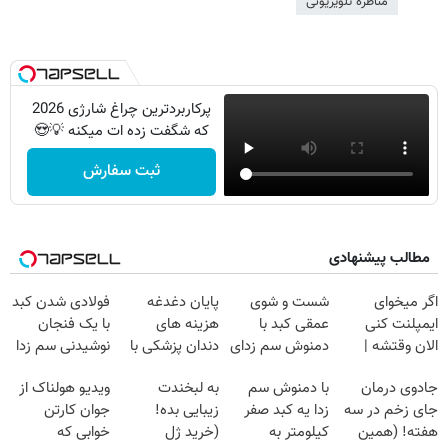
مناظره تلویزیونی
پرکاربردترین چراغ شارژی 2026
که شگفت زده ات میکنه 💡😍
ثبت سفارش
مطالب پیشنهادی
اگر میخوای
شست و شوی
پایان دغدغه
فولادی شدن کبد
ایمپلنت کنی
عمقی کبد با
هزینه های
با یک فنجان
الان وقتشه |
دمنوش سم زدای
دندان پزشکی با
نوشیدنی سم زدا
فقط با ۲۵
گیاهی
پک سفید کننده
جادوی درمان
با دمنوش سم
به لبخندت
ویدیو هولناک از
میلیون تومان!!!
خانگی
جای زخم در سه
زدا یه کبد صفر
زیبایی بده!
جوان کارتن
هفته! (همین
کیلومتر به
(خرید ژل
خوابی که