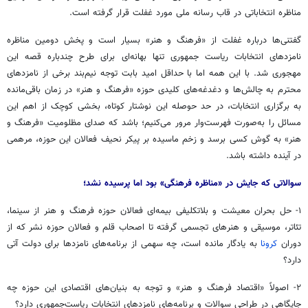
مناظره انتخاباتی در قاب رسانه ملی مورد غفلت قرار گرفته است.
گفتنی‌ها درباره غفلت از «فرهنگ و هنر» بسیار است و پخش دومین مناظره
نامزدهای انتخابات ریاست جمهوری تنها بهانه‌ای برای طرح چندباره قصه این
مهجوری شد. با این همه اما با حداقل امید بابت توجه نیم‌بند برخی از نامزدهای
محترم به چالش‌ها و دغدغه‌های کلیدی حوزه «فرهنگ و هنر» در زمان باقی‌مانده
به برگزاری انتخابات، در حد حوصله این نوشتار کوتاه، بخشی کوچک از اهم این
مسائل را به‌صورت فهرست‌وار مرور می‌کنیم؛ باشد که صدای مظلومیت «فرهنگ و
هنر» به گوش کسی برسد و زخم ماسیده بر پیکر نحیف فعالان این حوزه، مرهمی
در آینده داشته باشد.
سوالاتی که جایش در «مناظره فرهنگی» بود اما پرسیده نشد؛
۱- حل بحران معیشت و بلاتکلیفی بیمه‌ای فعالان حوزه فرهنگ و هنر از سینما،
تئاتر، موسیقی و هنرهای تجسمی گرفته تا اصحاب قلم و فعالان حوزه نشر که از
دوران
کرونا
به یادگار مانده است، چه سهمی از برنامه‌های نامزدها برای دولت آتی
دارد؟
۲- اصولاً «اقتصاد فرهنگ و هنر» و توجه به بنیان‌های اقتصادی این حوزه چه
جایگاهی در طراحی سوالات و برنامه‌های نامزدهای انتخابات ریاست‌جمهوری دارد؟