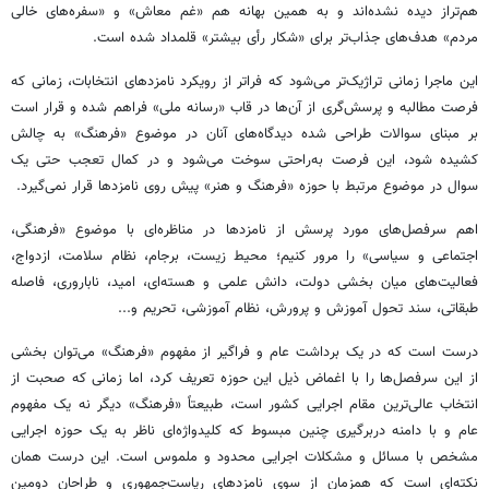
هم‌تراز دیده نشده‌اند و به همین بهانه هم «غم معاش» و «سفره‌های خالی
مردم» هدف‌های جذاب‌تر برای «شکار رأی بیشتر» قلمداد شده است.
این ماجرا زمانی تراژیک‌تر می‌شود که فراتر از رویکرد نامزدهای انتخابات، زمانی که
فرصت مطالبه و پرسش‌گری از آن‌ها در قاب «رسانه ملی» فراهم شده و قرار است
بر مبنای سوالات طراحی شده دیدگاه‌های آنان در موضوع «فرهنگ» به چالش
کشیده شود، این فرصت به‌راحتی سوخت می‌شود و در کمال تعجب حتی یک
سوال در موضوع مرتبط با حوزه «فرهنگ و هنر» پیش روی نامزدها قرار نمی‌گیرد.
اهم سرفصل‌های مورد پرسش از نامزدها در مناظره‌ای با موضوع «فرهنگی،
اجتماعی و سیاسی» را مرور کنیم؛ محیط زیست، برجام، نظام سلامت، ازدواج،
فعالیت‌های میان بخشی دولت، دانش علمی و هسته‌ای، امید، ناباروری، فاصله
طبقاتی، سند تحول آموزش و پرورش، نظام آموزشی، تحریم و...
درست است که در یک برداشت عام و فراگیر از مفهوم «فرهنگ» می‌توان بخشی
از این سرفصل‌ها را با اغماض ذیل این حوزه تعریف کرد، اما زمانی که صحبت از
انتخاب عالی‌ترین مقام اجرایی کشور است، طبیعتاً «فرهنگ» دیگر نه یک مفهوم
عام و با دامنه دربرگیری چنین مبسوط که کلیدواژه‌ای ناظر به یک حوزه اجرایی
مشخص با مسائل و مشکلات اجرایی محدود و ملموس است. این درست همان
نکته‌ای است که همزمان از سوی نامزدهای ریاست‌جمهوری و طراحان دومین