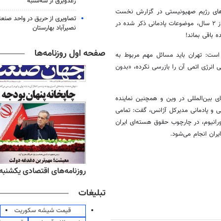
رعدوبرق از سه‌شنبه
ه‌های رژیم صهیونیستی در گزارش نخست
تصاویری از حریق در واحد صن
ده
در
نصیرآباد بهارستان
صفحه اول روزنامه‌ها
است: تهران باید مسائل مهم مربوط به
ی
انرژی اتمی آن را بازرسی نکرده، «بدون
های
بین‌المللی
در
وین
و همچنین نماینده
ی
و پادمانی مدیرکل آژانس، گفت: تمامی
ورانیوم، در چارچوب حقوق هسته‌ای ایران
یران انجام می‌شود.
ه‌های ورزشی یکشنبه ۱۸ مرداد ۱۴۰۵
روزنامه‌های اقتصادی یکشنبه ۱۸ مرداد ۴۰۵
تبلیغات
قیمت شیشه سکوریت