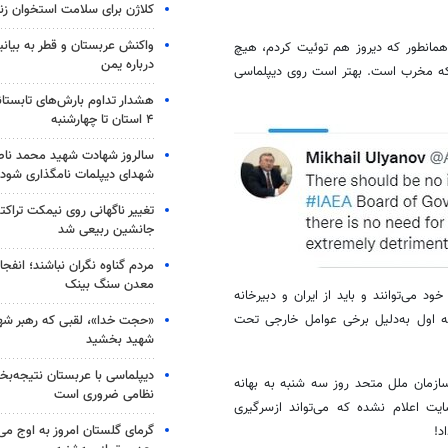
کلاژن برای سلامت استخوان زن
واکنش عربستان و قطر به بیانی
مانطور که دیروز هم توئیت کردم، هیچ
درباره یمن
لکه مخرب است. بهتر است روی دیپلماسی
هشدار تداوم بارش‌های تابستان
۴ استان تا چهارشنبه
سالروز شهادت شهید محمد ناص
شهدای دیپلمات نامگذاری شود
تغییر ناگهانی روی نیمکت تراکتو
جانشین ربیعی شد
مردم گناوه نگران نباشند؛ انفجا
معدن سنگ بینک
می‌توانند و باید از ایران و دبیرخانه
ه اول به‌دلیل برخی عوامل خارجی تحت
«حجت خدا»، لقبی که رهبر شهی
شهید بخشید
دیپلماسی با عربستان نتیجه‌
ازمان ملل متحد روز سه شنبه به بهانه
نظامی ضروری است
نشده
که می‌تواند ازسرگیری
گرمای گلستان امروز به اوج می‌ر
د!