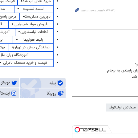
خرید طلای آب شده
قیمت مو
استند تسلیت
مدا
دوربین مداربسته
مرجع پاسخ 
فروش مواد شیمیایی
قی
قطعات لباسشویی
آموزشگ
بلیط هواپیما
پر
نمایندگی بوش در تهران
بهت
آموزشگاه زبان ملل
قیمت و خرید سمعک نامرئی
رد
ی پایبندی به برجام
 شد
میخائیل اولیانوف