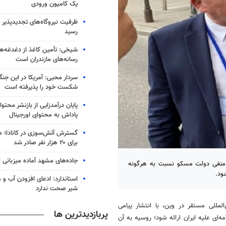
یک کامیون ورودی
رسید
شیخی: تأمین کاغذ از دغدغه‌ه
رسانه‌های مازندران است
سردار محبی: آمریکا در این جن
شکست خود را پذیرفته است
پایان درآمدزایی از بازنشر محتو
پاداش به محتوای اورجینال
گسترش آتش‌سوزی در کانادا؛ ه
برای ۲۰ هزار نفر صادر شد
جاده‌های مشهد آماده میزبانی ا
ای منفی دولت مسکو نسبت به هرگونه
ود.
استاندارد: ادعای افزودن آب و 
شیر صحت ندارد
المللی
مستقر در وین، با انتشار پیامی
پربازدیدترین ها
ه‌ای علیه ایران ارائه شود؛ روسیه به آن