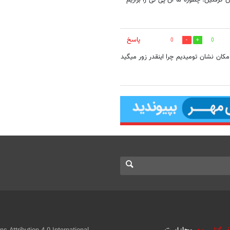
گرفتین! چطوره ما آن پی تی را بزاریم
پاسخ
0
0
جناب گروسی هرموقع یک مکان از زرادخانه های اسرائیل دیدی ما هم ۴مکان نشان تومیدیم چرا اینقدر زور میگید