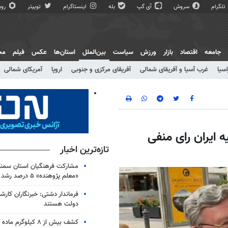
تلگرام
سروش
آی گپ
بله
اینستاگرام
توییتر
روبی
جامعه
اقتصاد
بازار
ورزش
سیاست
بین‌الملل
استان‌ها
عکس
فیلم
مج
اسیا
غرب آسیا و آفریقای شمالی
آفریقای مرکزی و جنوبی
اروپا
آمریکای شمالی
 ایران رای منفی
تازه‌ترین اخبار
مشارکت فرهنگیان استان سمنا
«معلم پژوهنده» ۵ درصد رشد کرد
فرماندار دشتی: خبرنگاران کارش
دولت هستند
کشف بیش از ۸ کیلوگر