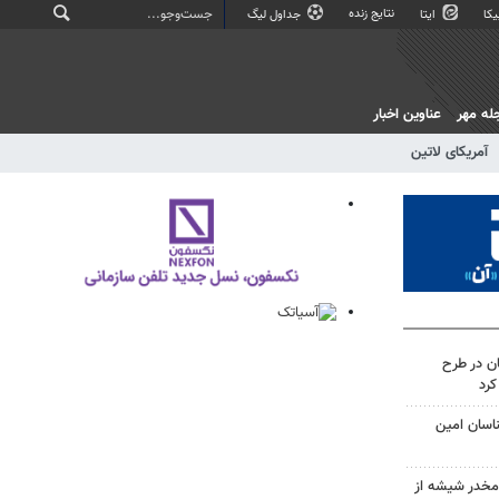
نتایج زنده
کا
ایتا
جداول لیگ
له مهر
عناوین اخبار
آمریکای لاتین
ن در طرح
ناسان امین
م ماده مخدر شیشه از