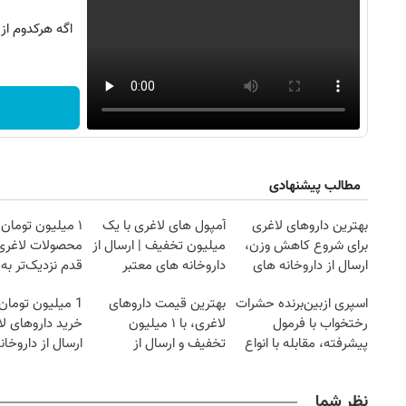
اگه هرکدوم از
مطالب پیشنهادی
بهترین داروهای لاغری
آمپول های لاغری با یک
۱ میلیون تومان
برای شروع کاهش وزن،
میلیون تخفیف | ارسال از
محصولات لاغری
ارسال از داروخانه های
داروخانه های معتبر
قدم نزدیک‌تر به
نزدیکت!
کاهش وزن
اسپری ازبین‌برنده حشرات
بهترین قیمت داروهای
1 میلیون توما
رختخواب با فرمول
لاغری، با ۱ میلیون
خرید داروهای لا
پیشرفته، مقابله با انواع
تخفیف و ارسال از
ارسال از داروخان
ساس
داروخانه‌
یخ!
نظر شما