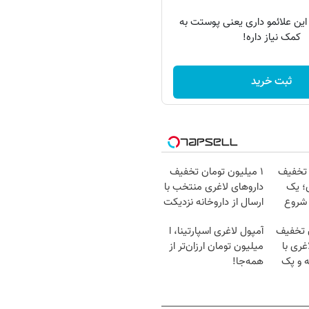
 این علائمو داری یعنی پوستت به
کمک نیاز داره!
ثبت خرید
 تخفیف
۱ میلیون تومان تخفیف
؛ یک
داروهای لاغری منتخب با
 شروع
ارسال از داروخانه نزدیکت
ن تخفیف
آمپول لاغری اسپارتینا، ا
غری با
میلیون تومان ارزان‌تر از
ه و پک
همه‌جا!