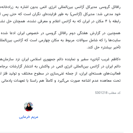
رافائل گروسی مدیرکل آژانس
بین‌المللی
انرژی اتمی بدون اشاره به زرادخان
خود مدعی شد: مدیرکل (آژانس) به طور فزاینده‌ای نگران است که حتی پس از ۲ سال، موضوعات پادمانی ذکر ش
رابطه با
۴ مکان در ایران که به آژانس اعلام و معرفی نشده، همچنان حل نشده باقی بماند!
همچنین در گزارش هفتگی
دوم
رافائل گروسی
در خصوص
ایران ادعا شده 
سایت‌ها را که شامل سوالات مربوط به مکان
چهارمی
است که آژانس
بین‌الملل
تأخیر بیشتر» حل کند.
«کاظم غریب آبادی» سفیر و نماینده دائم جمهوری اسلامی ایران نزد سازمان‌
دائم ایران در آژانس
بین‌المللی
انرژی اتمی در واکنش به انتشار گزارشات
برجام
فعالیت‌های هسته‌ای ایران، از جمله غنی‌سازی در سطوح
مختلف
و تولید فلز ا
تحت معاهده عدم اشاعه صورت می‌گیرد و کاملاً هم راستا با تعهدات پادمانی ا
کد مطلب
5301218
روزنامه‌های ورزشی شنبه ۱۷ مرداد ۱۴۰۵
روزنام
مریم خرمایی