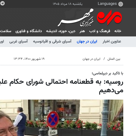
یکشنبه ۱۸ مرداد ۱۴۰۵
خانه
فرهنگ و ادب
هنر
دين، حوزه، انديشه
دانشگاه و فناوری
سلامت
عناوین اخبار
ایران در جهان
آسیای شرقی و اقیانوسیه
آسیای غربی
اور
بین الملل
ایران در جهان
۱۹ شهریور ۱۴۰۰، ۱۳:۳۴
با تاکید بر دیپلماسی؛
روسیه: به قطعنامه احتمالی شورای حکام علیه
می‌دهیم