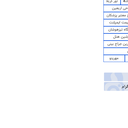
کت
تور کربلا
حی اربعین
معتبر پزشکان
مت ایمپلنت
اه تیزهوشان
شین هتل
رین جراح بینی
مهرینو