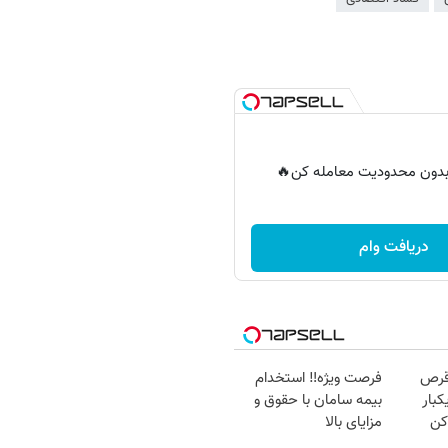
ر بدون محدودیت معامله کن🔥
دریافت وام
قرص
فرصت ویژه‼️ استخدام
کبار
بیمه سامان با حقوق و
کن
مزایای بالا