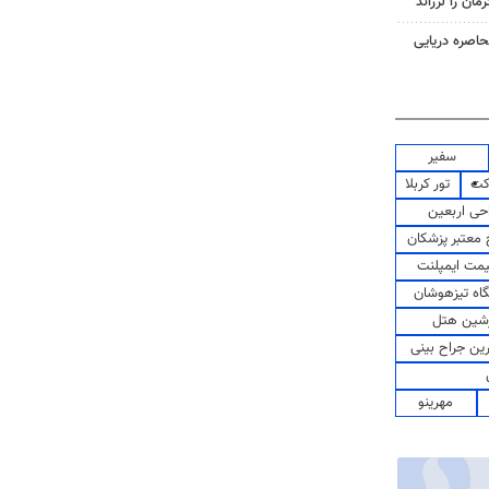
حاصره دریایی
سفیر
کت
تور کربلا
حی اربعین
معتبر پزشکان
مت ایمپلنت
اه تیزهوشان
شین هتل
رین جراح بینی
مهرینو