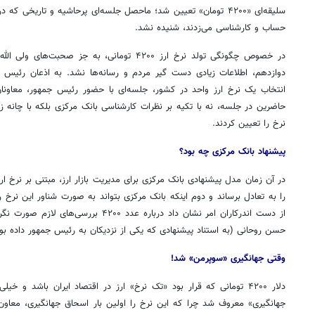
سلیقه‌ای «۴۲۰۰ تومان» تعیین شد؛ ماحصل جلسه‌ای پرحاشیه و تاریخی
حساب و کارشناسی می‌زدند، شنیده نشد.
در خصوص چگونگی تولد نرخ ارز ۴۲۰۰ تومانی، به جز
دوازدهم، اطلاعات زیادی دست گیر مردم و رسانه‌ها نشد. به اذعان رئیس 
انتخاب یک نرخ ارز واحد در کشور، جلسه‌ای با حضور رئیس جمهور، معاونان
حاضرین در جلسه، نه با تکیه بر نظرات کارشناسی بانک مرکزی بلکه با چانه
نرخ را تعیین کردند.
پیشنهاد بانک مرکزی چه بود؟
در آن زمان مدل پیشنهادی بانک مرکزی برای مدیریت بازار ارز، مبتنی بر نرخ ارزی
را به تعادل برساند و دوم اینکه بانک مرکزی بتواند به صورت شناور این نرخ ر
از دست
اندرکاران
امر نشان داد درباره عدد ۴۲۰۰ بررسی‌ه
حسن روحانی (به استناد پیشنهادی که یکی از نزدیکان به رئیس جمهور داده بو
وقتی جهانگیری «سوپرمن» شد
!
دلار ۴۲۰۰ تومانی که قرار بود «تک نرخ» ارز در اقتصاد ایران باشد و 
جهانگیری» معروف شد چرا که این نرخ را اولین بار اسحاق جهانگیری، معاو