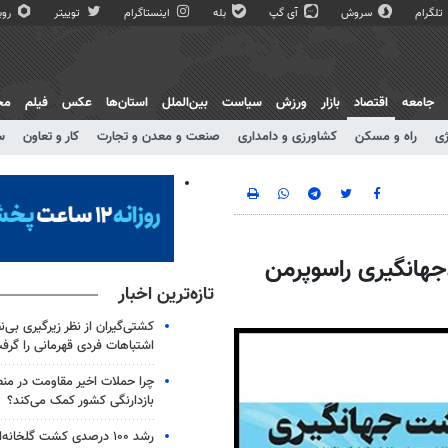
تلگرام
سروش
آی گپ
بله
اینستاگرام
توییتر
روبی
جامعه
اقتصاد
بازار
ورزش
سیاست
بین‌الملل
استان‌ها
عکس
فیلم
مج
ژی
راه و مسکن
کشاورزی و دامداری
صنعت و معدن و تجارت
کار و تعاون
س
ربودجهانگیری راسوپرمن
تازه‌ترین اخبار
کشتی‌گیران از نظر زیرگیری بی‌ن
اشتباهات فردی قهرمانی را گرف
چرا حملات اخیر مقاومت در من
بازدارنگی کشور کمک می‌کند؟
رشد ۱۰۰ درصدی کشت گلخانه‌ا