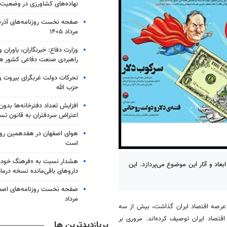
نهاده‌های کشاورزی در وضعیت
مرداد ۱۴۰۵
وزارت دفاع: خبرنگاران، یاوران 
راهبردی صنعت دفاعی کشور ه
تحرکات دولت غربگرای بیروت و ت
حزب الله
افزایش تعداد دفترخانه‌ها بدون
اعتراض سردفتران به قانون تس
هوای اصفهان در هفدهمین روز 
است
هشدار نسبت به «فرهنگ خوددر
عاد و آثار این موضوع می‌پردازد. این
داروهای باقی‌مانده نسخه درما
مرداد
لار ترجیحی ۴۲۰۰ تومانی پا به عرصه اقتصاد ایران گذاشت، بیش از سه
اقتصاد ایران توصیف کرده‌اند. مروری بر
پربازدیدترین ها