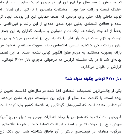
تجربه بیش از سه سال برقراری این ارز در جریان تجارت خارجی و بازار د
اختلاف قیمت و رانت خیز بودن، مشکلات متعددی را نه تنها برای فعالان ا
تولید داخلی بلکه حتی برای مردمی که هدف حمایتی این ارز بودند، ایجاد ک
شده و فعالان اقتصادی
بدلیل
بهره
مندی
عده‌ای از این رانت و غیررقابتی
بعضاً از فعالیت بازماندند. اینک تمام متولیان و سیاست گذاران به این جمع ب
برای واردات برخی کالاهای اساسی اختصاص یابد،
بصورت
مستقیم به خود مردم
یارانه
بصورت
مستقیم به مردم هنوز الگویی نهایی نشده است. اما این تصمیم
بهانه‌ای شد تا در یک 
گزارش از نظرتان می‌گذرد.
دلار ۴۲۰۰ تومانی چگونه متولد شد؟
بوده است. با گذشت سه سال از اجرای این سیاست، تجربه نشان می‌دهد 
کارشناسی نشده است که آسیب‌های گوناگونی به اقتصاد کشور وارد کرده است.
فروردین ماه ۹۷ بود که همزمان با ایجاد انتظارات تورمی به دلیل خروج
جهش نرخ ارز، دولت تدبیر و امید برای اثبات تسلط خود بر شرایط اقتصادی ک
هرگونه معامله در قیمت‌های بالاتر از آن قاچاق شناخته شد. این «تک نر