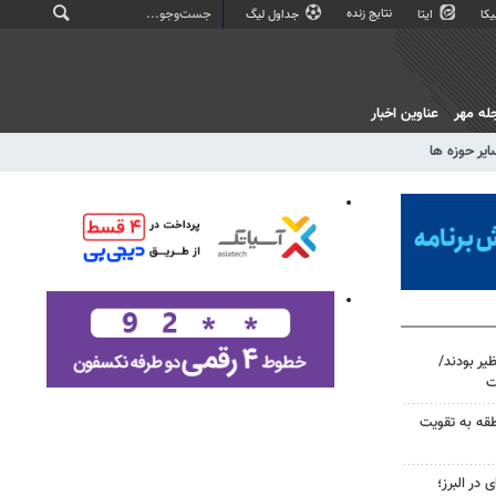
نتایج زنده
کا
ایتا
جداول لیگ
له مهر
عناوین اخبار
ایر حوزه ها
ظیر بودند/
ت
طقه به تقویت
ی در البرز؛