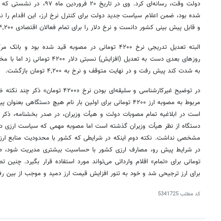
دولت وقت، رسانه‌ای کرد. وی در ت
شده بود، ضمن اعلام سیاست جدید دولت برای کنترل نرخ ارز، این اقدام را نشانه
و قابل پیش بینی کشور دانست و نرخ دلار را برای تمام فعالان اقتصادی ۴,۲۰۰ تومان تعیین کرد.
البته تعدیل تدریجی نرخ ۴۲۰۰ تومانی در مصوبه قید شده ب
روزهای بعدی دست به تعدیل (افزایش) ن
به شدت کند پیش رفت و در نهایت متوقف و نرخ به ۴,۲۰۰ تومان بازگشت.
در توضیح غیرکارشناسی و سلیقه‌ای بودن نر
مربوط به مصوبه ارز ۴۲۰۰ تومانی برای اولین بار نام هیچ دستگاهی
بعنوان
پیش
است در ابلاغیه تمام مصوبات دولت و هیأت وزیران، در صدر بخشنامه، ذکر 
دستگاه از نظر هیأت وزیران گذشته است اما مصوبه مهمی که سیاست ارزی دولت
مشخصی نداشت. نکته دوم اینکه در شرایطی که کشور با محدودیت منابع ارزی 
تومانی برای «تمام» اقلام وارداتی می‌تواند مورد استفاده قرار بگیرد. چنین
برای ارز ترجیحی شد و خود به تنور افزایش قیمت ارز
دمید
و موجب از بین رفت
کد مطلب
5341725