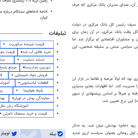
زمین لرزه ۴.۶ ریشتری گلباف کرمان را لرزاند
 که در آن، صدای مدیران بانک مرکزی که حرف
ادامه ادعاهای سنتکام درباره م
ایران
 صحبت‌های ولی الله سیف رئیس کل بانک مرکزی در دولت
کل وقت بانک مرکزی، در آن زمان برای
تبلیغات
 و مشاوران اقتصادی او برگزار شد اما
قیمت شیشه سکوریت
 زنی سیاسی مبتنی بر سلیقه شخصی، این
خرید طلای آب شده
قیمت مو
استند تسلیت
مدا
دوربین مداربسته
مرجع پاسخ 
فروش مواد شیمیایی
قی
 بود که اولاً عرضه و تقاضا در بازار ارز
قطعات لباسشویی
آموزشگ
ا مدیریت کند. اما اظهارات بعدی بسیاری
بلیط هواپیما
پر
ای لازم صورت نگرفته و صرفاً بر اساس پیشنهادی از سوی
نمایندگی بوش در تهران
بهت
د) این نرخ تعیین شد.
آموزشگاه زبان ملل
قیمت و خرید سمعک نامرئی
خیلی زود «خام» بودنش عیان شد، به «دلار
ن اول روحانی
بعنوان
سیاست ارزی جدید