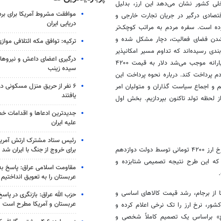
اخلی کشور نشان می‌دهد این ارز،
بدلیل
موافقت مشروط آمریکا برای بر
قتصادی درگیر در جریان تجارت خارجی و
دریایی ایران
رده است. سفره مردم به مراتب کوچک‌تر
 شدن فضای فعالیت، دچار مشکل شده و
ترکیه: توافق مکه ائتلافی موازی
ندی رسیده‌اند که تداوم مسیر امکانپذیر
درگیری اعضای داعش و نیروهای
نیست و لازم است دولت یارانه‌ای را که به نرخ ارز اختصاص می‌داد و این یارانه موجب می‌شد دلار به قیمت ۴۲۰۰
سیده زینب
 پرداخت کند. درباره نحوه پرداخت این
۶ نفر از حریق منزل مسکونی 
 و اجماع سیاست گذاران و متولیان امر
یافتند
سلسله گزارش به بازخوانی ماجرای دلار ۴۲۰۰ تومانی، از لحظه تولد تاکنون بپردازیم. بخش اول
جدیدترین ادعاها و اقدامات خ
علیه ایران
رئیس ستاد مشترک ارتش آمریکا
برای خروج از جنگ با ایران شد
یکی از چالشی‌ترین تصمیمات اقتصادی اخذ شده در سال‌های گذشته، تعیین نرخ ارز ۴۲۰۰ تومانی توسط دولت دوازدهم
که این طرح نتیجه تصمیمی شتابزده و
مقاومت اسلامی عراق: پاسخ به 
عربستان را به تعویق انداختیم
 آمریکا از برجام، رشد قیمت کالاهای اساسی و
حزب الله عراق: بازنگری در پاسخ
عربستان و آمریکا مطرح است
شور، نرخ ارز را تک نرخی اعلام کرده و
خ»
براساس
یک تصمیم کاملاً شخصی و