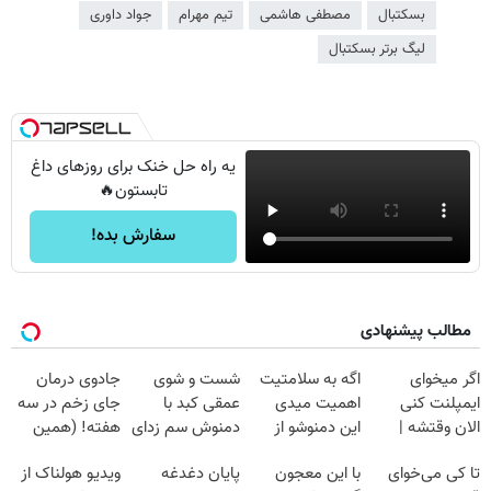
بسکتبال
مصطفی هاشمی
تیم مهرام
جواد داوری
لیگ برتر بسکتبال
یه راه حل خنک برای روزهای داغ
تابستون🔥
سفارش بده!
مطالب پیشنهادی
اگر میخوای
اگه به سلامتیت
شست و شوی
جادوی درمان
ایمپلنت کنی
اهمیت میدی
عمقی کبد با
جای زخم در سه
الان وقتشه |
این دمنوشو از
دمنوش سم زدای
هفته! (همین
فقط با ۲۵
دست نده
گیاهی
حالا رایگان
تا کی می‌خوای
با این معجون
پایان دغدغه
ویدیو هولناک از
میلیون تومان!!!
صحبت کنید)