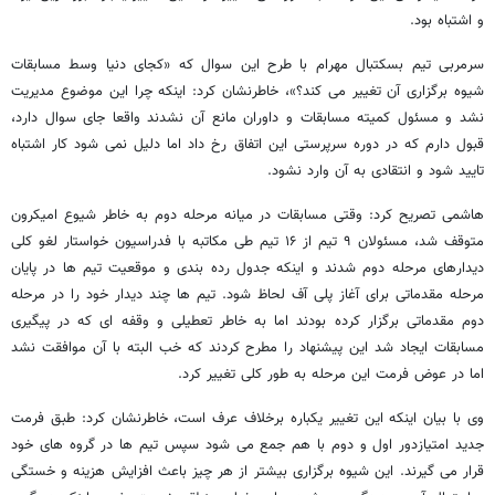
و اشتباه بود.
سرمربی تیم بسکتبال مهرام با طرح این سوال که «کجای دنیا وسط مسابقات
شیوه برگزاری آن تغییر می کند؟»، خاطرنشان کرد: اینکه چرا این موضوع مدیریت
نشد و مسئول کمیته مسابقات و داوران مانع آن نشدند واقعا جای سوال دارد،
قبول دارم که در دوره سرپرستی این اتفاق رخ داد اما دلیل نمی شود کار اشتباه
تایید شود و انتقادی به آن وارد نشود.
هاشمی تصریح کرد: وقتی مسابقات در میانه مرحله دوم به خاطر شیوع امیکرون
متوقف شد، مسئولان ۹ تیم از ۱۶ تیم طی مکاتبه با فدراسیون خواستار لغو کلی
دیدارهای مرحله دوم شدند و اینکه جدول رده بندی و موقعیت تیم ها در پایان
مرحله مقدماتی برای آغاز پلی آف لحاظ شود. تیم ها چند دیدار خود را در مرحله
دوم مقدماتی برگزار کرده بودند اما به خاطر تعطیلی و وقفه ای که در پیگیری
مسابقات ایجاد شد این پیشنهاد را مطرح کردند که خب البته با آن موافقت نشد
اما در عوض فرمت این مرحله به طور کلی تغییر کرد.
وی با بیان اینکه این تغییر یکباره برخلاف عرف است، خاطرنشان کرد: طبق فرمت
جدید امتیازدور اول و دوم با هم جمع می شود سپس تیم ها در گروه های خود
قرار می گیرند. این شیوه برگزاری بیشتر از هر چیز باعث افزایش هزینه و خستگی