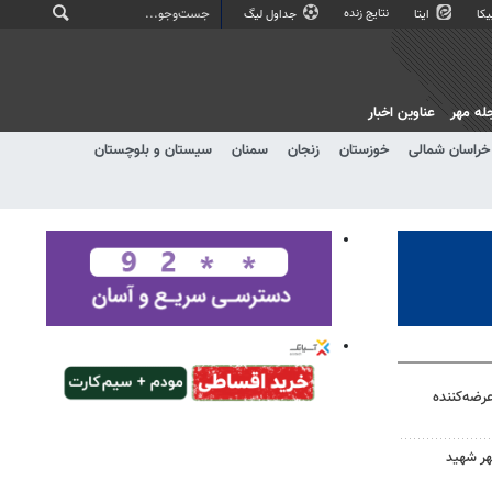
نتایج زنده
کا
ایتا
جداول لیگ
له مهر
عناوین اخبار
خراسان شمالی
خوزستان
زنجان
سمنان
سیستان و بلوچستان
الی عرضه‌کننده
هر شهید