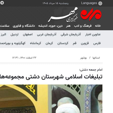
پنجشنبه ۱۵ مرداد ۱۴۰۵
خانه
فرهنگ و ادب
هنر
دين، حوزه، انديشه
دانشگاه و فناوری
سلامت
عناوین اخبار
آذربایجان شرقی
آذربایجان غربی
اصفهان
اردبیل
البرز
فارس
قزوین
قم
کردستان
کرمان
کرمانشاه
کهگیلویه و بویراحمد
استانها
بوشهر
۲۲ اسفند ۱۴۰۰، ۱۲:۳۱
امام جمعه دشتی:
تبلیغات اسلامی شهرستان دشتی مجموعه‌های