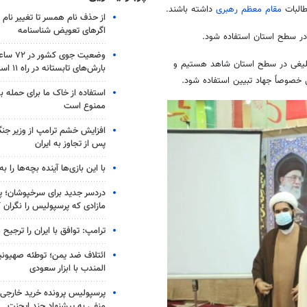
لبات
مقام معظم رهبری
داشته باشند.
از حذف نام همسر تا تغییر نام خ
اگرهای تعویض شناسنامه
در سطح استان استفاده شود.
وضعیت جوی
بلیغی در سطح استان شاهد هستیم و
بارش‌های تابستانه در راه ۱۱ استان
 خصوصاً جهاد تبیین استفاده شود.
استفاده از خاک ما برای حمله 
ممنوع است
افزایش خشم ترامپ از وزیر جن
پس از تجاوز به ایران
با این بازی‌ها آینده بچه‌ها را به
دردسر جدید برای سرخپوشان؛ پی
مازادی که پرسپولیس را نگران ک
ترامپ: توافق با ایران را ترجیح
ائتلاف ضد یمن؛ توطئه صهیونی
المندب با ابزار سعودی
پرسپولیس پرونده خرید خارجی 
منفی به پیشنهاد چند ایجنت