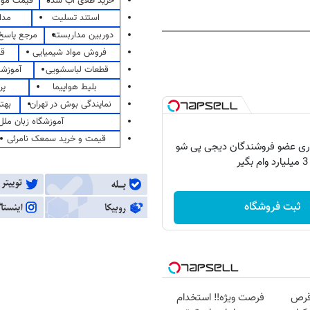
خرید طلای آب شده
قیمت مو
استند تسلیت
مدا
دوربین مداربسته
مرجع پاسخ 
فروش مواد شیمیایی
قی
قطعات لباسشویی
آموزشگ
بلیط هواپیما
پر
نمایندگی بوش در تهران
بهت
آموزشگاه زبان ملل
قیمت و خرید سمعک نامرئی
اری عضو فروشندگان دیجی پی شو
3 میلیارد وام بگیر
ثبت فروشگاه
قرص
فرصت ویژه‼️ استخدام