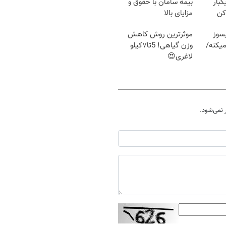
کبار
بیمه سامان با حقوق و
کن
مزایای بالا
سوز
موثرترین روش کاهش
یکنه/
وزن گیاهی! 5تا۷کیلو
لاغری😍
نمی‌شود.