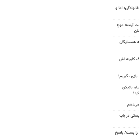
انوادگی؛ اما و
 کشور در ۷۲ ساعت آینده؛ موج
به همسایگان
گ کابینه اش
 بازی نگیریم!
ام بازیکن
رد!
 می‌دهم
ستی در باب
را بست/ پاسخ