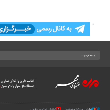
طراحی خبرگزاری نستوه
گرافیک: استودیو پیکسل