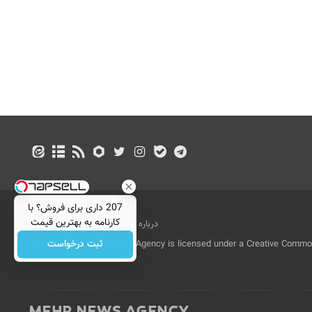
207 داری برای فروش؟ با
کارنامه به بهترین قیمت
درباره ما
تماس با ما
بازرگانی
بفروش!
ثبت درخواست
All Content by Mehr News Agency is licensed under a Creative Commons
License.