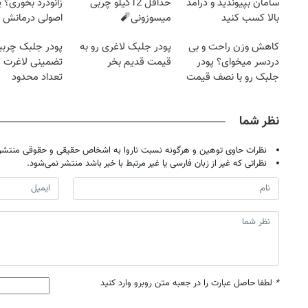
سامان بپیوندید و درآمد
حداقل 12کیلو چربی
زانودرد بخوری؟ ی
بالا کسب کنید
میسوزونی🧨
اصولی درمانش 
کاهش وزن راحت و بی
پودر جلبک لاغری رو به
پودر جلبک چربی
دردسر میخوای؟ پودر
قیمت قدیم بخر
تضمینی لاغرت م
جلبک رو با نصف قیمت
تعداد محدود
بخر!
نظر شما
نظرات حاوی توهین و هرگونه نسبت ناروا به اشخاص حقیقی و حقوقی منتشر 
نظراتی که غیر از زبان فارسی یا غیر مرتبط با خبر باشد منتشر نمی‌شود.
*
لطفا حاصل عبارت را در جعبه متن روبرو وارد کنید