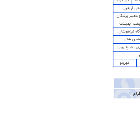
کت
تور کربلا
حی اربعین
معتبر پزشکان
مت ایمپلنت
اه تیزهوشان
شین هتل
رین جراح بینی
مهرینو