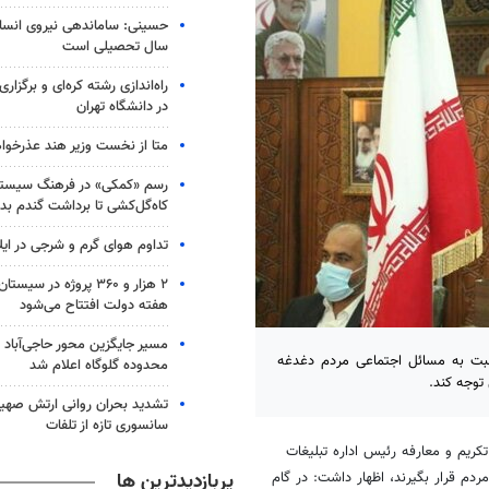
حسینی: ساماندهی نیروی انسان
سال تحصیلی است
در دانشگاه تهران
متا از نخست وزیر هند عذرخوا
رسم «کمکی» در فرهنگ سیستان
کاه‌گل‌کشی تا برداشت گندم بد
تداوم هوای گرم و شرجی در ایلا
۲ هزار و ۳۶۰ پروژه در 
هفته دولت افتتاح می‌شود
مسیر جایگزین محور حاجی‌آباد 
سبت به مسائل اجتماعی مردم دغدغه
محدوده گلوگاه اعلام شد
توجه کند.
تشدید بحران روانی ارتش صهیو
سانسوری تازه از تلفات
ریم و معارفه رئیس اداره تبلیغات
پربازدیدترین ها
دم قرار بگیرند، اظهار داشت: در گام