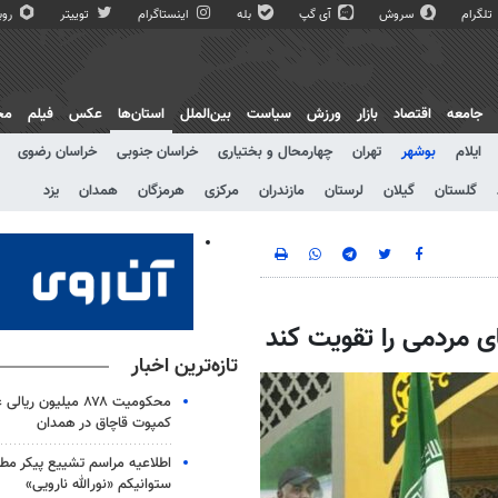
تلگرام
سروش
آی گپ
بله
اینستاگرام
توییتر
روبی
جامعه
اقتصاد
بازار
ورزش
سیاست
بین‌الملل
استان‌ها
عکس
فیلم
مج
ایلام
بوشهر
تهران
چهارمحال و بختیاری
خراسان جنوبی
خراسان رضوی
گلستان
گیلان
لرستان
مازندران
مرکزی
هرمزگان
همدان
یزد
 مردمی را تقویت کند
تازه‌ترین اخبار
محکومیت ۸۷۸ میلیون ری
کمپوت قاچاق در همدان
اطلاعیه مراسم تشییع پیکر مط
ستوانیکم «نورالله نارویی»