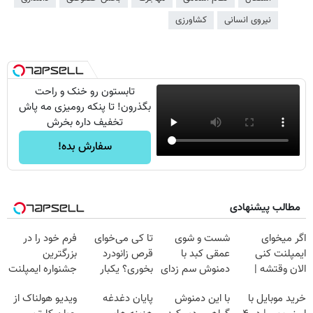
نیروی انسانی
کشاورزی
تابستون رو خنک و راحت
بگذرون! تا پنکه رومیزی مه پاش
تخفیف داره بخرش
سفارش بده!
مطالب پیشنهادی
اگر میخوای
شست و شوی
تا کی می‌خوای
فرم خود را در
ایمپلنت کنی
عمقی کبد با
قرص زانودرد
بزرگترین
الان وقتشه |
دمنوش سم زدای
بخوری؟ یکبار
جشنواره ایمپلنت
فقط با ۲۵
گیاهی
اصولی درمانش
تهران پر کنید ! |
خرید موبایل با
با این دمنوش
پایان دغدغه
ویدیو هولناک از
میلیون تومان!!!
کن
فقط ۲۵ میلیون