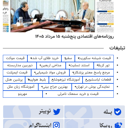
روزنامه‌های اقتصادی پنج‌شنبه ۱۵ مرداد ۱۴۰۵
تبلیغات
قیمت شیشه سکوریت
سفیر
خرید طلای آب شده
قیمت موکت
تور کربلا
استند تسلیت
مداحی اربعین
دوربین مداربسته
مرجع پاسخ معتبر پزشکان
فروش مواد شیمیایی
قیمت ایمپلنت
قطعات لباسشویی
آموزشگاه تیزهوشان
بلیط هواپیما
پرشین هتل
نمایندگی بوش در تهران
بهترین جراح بینی
آموزشگاه زبان ملل
قیمت و خرید سمعک نامرئی
مهرینو