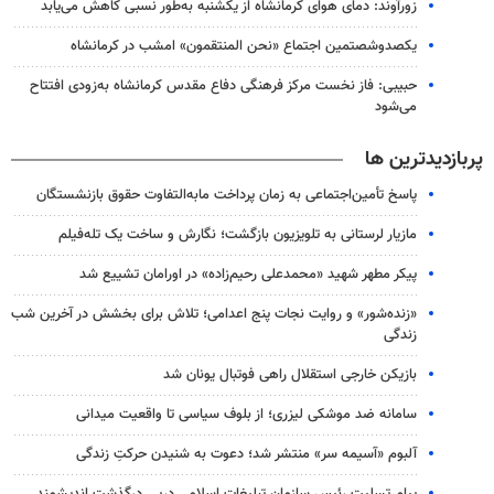
زورآوند: دمای هوای کرمانشاه از یکشنبه به‌طور نسبی کاهش می‌یابد
یکصدوشصتمین اجتماع «نحن المنتقمون» امشب در کرمانشاه
حبیبی: فاز نخست مرکز فرهنگی دفاع مقدس کرمانشاه به‌زودی افتتاح
می‌شود
پربازدیدترین ها
پاسخ تأمین‌اجتماعی به زمان پرداخت مابه‌التفاوت حقوق بازنشستگان
مازیار لرستانی به تلویزیون بازگشت؛ نگارش و ساخت یک تله‌فیلم
پیکر مطهر شهید «محمدعلی رحیم‌زاده» در اورامان تشییع شد
«زنده‌شور» و روایت نجات پنج اعدامی؛ تلاش برای بخشش در آخرین شب
زندگی
بازیکن خارجی استقلال راهی فوتبال یونان شد
سامانه ضد موشکی لیزری؛ از بلوف سیاسی تا واقعیت میدانی
آلبوم «آسیمه سر» منتشر شد؛ دعوت به شنیدن حرکتِ زندگی
پیام تسلیت رئیس سازمان تبلیغات اسلامی درپی درگذشت اندیشمند