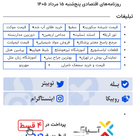
روزنامه‌های اقتصادی پنج‌شنبه ۱۵ مرداد ۱۴۰۵
تبلیغات
قیمت شیشه سکوریت
سفیر
خرید طلای آب شده
قیمت موکت
تور کربلا
استند تسلیت
مداحی اربعین
دوربین مداربسته
مرجع پاسخ معتبر پزشکان
فروش مواد شیمیایی
قیمت ایمپلنت
قطعات لباسشویی
آموزشگاه تیزهوشان
بلیط هواپیما
پرشین هتل
نمایندگی بوش در تهران
بهترین جراح بینی
آموزشگاه زبان ملل
قیمت و خرید سمعک نامرئی
مهرینو