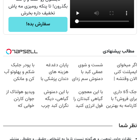
بگذرون! تا پنکه رومیزی مه پاش
تخفیف داره بخرش
سفارش بده!
مطالب پیشنهادی
اگر میخوای
شست و شوی
پایان دغدغه
با پودر جلبک
ایمپلنت کنی
عمقی کبد با
هزینه های
شکم و پهلوتو آب
الان وقتشه |
دمنوش سم زدای
دندان پزشکی با
کن و مانکن
فقط با ۲۵
گیاهی
پک سفید کننده
شو(تخفیف تا
جک s5 داری
با این معجون
با این دمنوش
ویدیو هولناک از
میلیون تومان!!!
خانگی
امشب)
برای فروش؟ با
گیاهی کبدتان را
گیاهی، دیگه
جوان کارتن
کارنامه به بهترین
فول انرژی کنید
نگران کبد چرب
خوابی که
قیمت بفروش!
نباش!
میلیاردر شد.
آموزش رایگان
نظر شما
نظرات حاوی توهین و هرگونه نسبت ناروا به اشخاص حقیقی و حقوقی منتشر