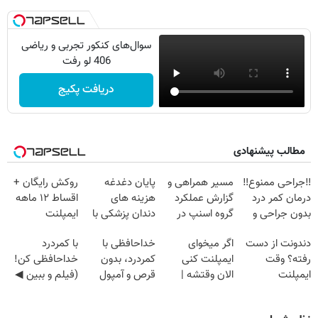
سوال‌های کنکور تجربی و ریاضی
406 لو رفت
دریافت پکیج
مطالب پیشنهادی
‼️جراحی ممنوع‼️
مسیر همراهی و
پایان دغدغه
روکش رایگان +
درمان کمر درد
گزارش عملکرد
هزینه های
اقساط ۱۲ ماهه
بدون جراحی و
گروه اسنپ در
دندان پزشکی با
ایمپلنت
دوره نقاهت
۱۴۰۴
پک سفید کننده
دندونت از دست
اگر میخوای
خداحافظی با
با کمردرد
خانگی
رفته؟ وقت
ایمپلنت کنی
کمردرد، بدون
خداحافظی کن!
ایمپلنت
الان وقتشه |
قرص و آمپول
(فیلم و ببین ◀
دیجیتاله
فقط با ۲۵
پرسش‌نامه رو
میلیون تومان!!!
پرکن)