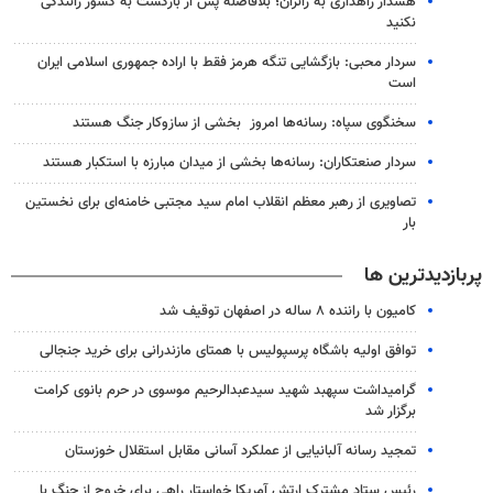
هشدار راهداری به زائران؛ بلافاصله پس از بازگشت به کشور رانندگی
نکنید
سردار محبی: بازگشایی تنگه‌ هرمز فقط با اراده جمهوری اسلامی ایران
است
سخنگوی سپاه: رسانه‌ها امروز بخشی از سازوکار جنگ هستند
سردار صنعتکاران: رسانه‌ها بخشی از میدان مبارزه با استکبار هستند
تصاویری از رهبر معظم انقلاب امام سید مجتبی خامنه‌ای برای نخستین
بار
پربازدیدترین ها
کامیون با راننده ۸ ساله در اصفهان توقیف شد
توافق اولیه باشگاه پرسپولیس با همتای مازندرانی برای خرید جنجالی
گرامیداشت سپهبد شهید سیدعبدالرحیم موسوی در حرم بانوی کرامت
برگزار شد
تمجید رسانه آلبانیایی از عملکرد آسانی مقابل استقلال خوزستان
رئیس ستاد مشترک ارتش آمریکا خواستار راهی برای خروج از جنگ با