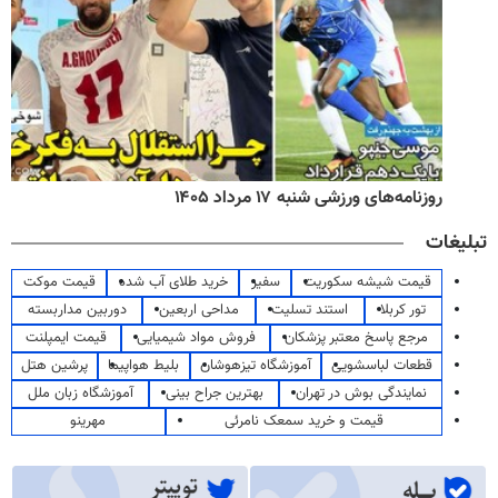
روزنامه‌های ورزشی شنبه ۱۷ مرداد ۱۴۰۵
تبلیغات
قیمت شیشه سکوریت
سفیر
خرید طلای آب شده
قیمت موکت
تور کربلا
استند تسلیت
مداحی اربعین
دوربین مداربسته
مرجع پاسخ معتبر پزشکان
فروش مواد شیمیایی
قیمت ایمپلنت
قطعات لباسشویی
آموزشگاه تیزهوشان
بلیط هواپیما
پرشین هتل
نمایندگی بوش در تهران
بهترین جراح بینی
آموزشگاه زبان ملل
قیمت و خرید سمعک نامرئی
مهرینو