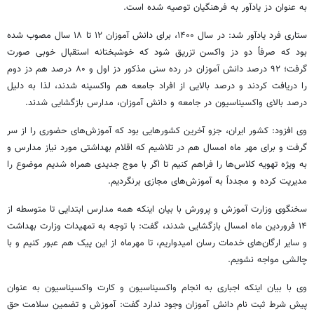
به عنوان دز یادآور به فرهنگیان توصیه شده است.
ستاری فرد یادآور شد: در سال ۱۴۰۰، برای دانش آموزان ۱۲ تا ۱۸ سال مصوب شده
بود که صرفاً دو دز واکسن تزریق شود که خوشبختانه استقبال خوبی صورت
گرفت؛ ۹۲ درصد دانش آموزان در رده سنی مذکور دز اول و ۸۰ درصد هم دز دوم
را دریافت کردند و درصد بالایی از افراد جامعه هم واکسینه شدند، لذا به دلیل
درصد بالای واکسیناسیون در جامعه و دانش آموزان، مدارس بازگشایی شدند.
وی افزود: کشور ایران،
جزو
آخرین کشورهایی بود که آموزش‌های حضوری را از سر
گرفت و برای مهر ماه امسال هم در تلاشیم که اقلام بهداشتی مورد نیاز مدارس و
به ویژه تهویه کلاس‌ها را فراهم کنیم تا اگر با موج جدیدی همراه شدیم موضوع را
مدیریت کرده و مجدداً به آموزش‌های مجازی برنگردیم.
سخنگوی وزارت آموزش و پرورش با بیان اینکه همه مدارس ابتدایی تا متوسطه از
۱۴ فروردین ماه امسال بازگشایی شدند، گفت: با توجه به تمهیدات وزارت بهداشت
و سایر ارگان‌های خدمات
رسان
امیدواریم، تا مهرماه از این پیک هم عبور کنیم و با
چالشی مواجه نشویم.
وی با بیان اینکه اجباری به انجام واکسیناسیون و کارت واکسیناسیون به عنوان
پیش شرط ثبت نام دانش آموزان وجود ندارد گفت: آموزش و تضمین سلامت حق