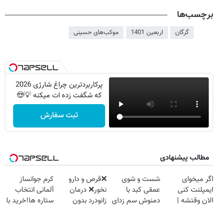
برچسب‌ها
گرگان
اربعین 1401
موکب‌های حسینی
پرکاربردترین چراغ شارژی 2026
که شگفت زده ات میکنه 💡😍
ثبت سفارش
مطالب پیشنهادی
اگر میخوای
شست و شوی
❌قرص‌ و دارو
کرم جوانساز
ایمپلنت کنی
عمقی کبد با
نخور❌ درمان
آلمانی انتخاب
الان وقتشه |
دمنوش سم زدای
زانودرد بدون
ستاره ها!خرید با
فقط با ۲۵
گیاهی
قرص
تخفیف