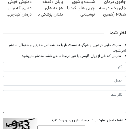
جادوی درمان
شست و شوی
پایان دغدغه
دمنوش خوش
میلیون تومان!!!
جای زخم در سه
چربی های کبد با
هزینه های
عطری که برای
هفته! (همین
نوشیدنی
دندان پزشکی با
درمان کبدچرب
حالا رایگان
گیاهی(55%تخفیف)
پک سفید کننده
معجزه میکنه
صحبت کنید)
خانگی
نظر شما
نظرات حاوی توهین و هرگونه نسبت ناروا به اشخاص حقیقی و حقوقی منتشر
نمی‌شود.
نظراتی که غیر از زبان فارسی یا غیر مرتبط با خبر باشد منتشر نمی‌شود.
*
لطفا حاصل عبارت را در جعبه متن روبرو وارد کنید