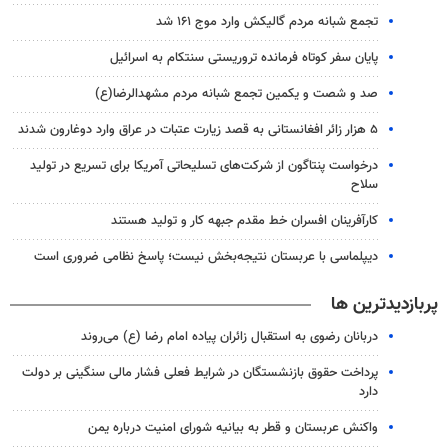
تجمع شبانه مردم گالیکش وارد موج ۱۶۱ شد
پایان سفر کوتاه فرمانده تروریستی سنتکام به اسرائیل
صد و شصت و یکمین تجمع شبانه مردم مشهدالرضا(ع)
۵ هزار زائر افغانستانی به قصد زیارت عتبات در عراق وارد دوغارون شدند
درخواست پنتاگون از شرکت‌های تسلیحاتی آمریکا برای تسریع در تولید
سلاح
کارآفرینان افسران خط مقدم جبهه کار و تولید هستند
دیپلماسی با عربستان نتیجه‌بخش نیست؛ پاسخ نظامی ضروری است
پربازدیدترین ها
دربانان رضوی به استقبال زائران پیاده امام رضا (ع) می‌روند
پرداخت حقوق بازنشستگان در شرایط فعلی فشار مالی سنگینی بر دولت
دارد
واکنش عربستان و قطر به بیانیه شورای امنیت درباره یمن