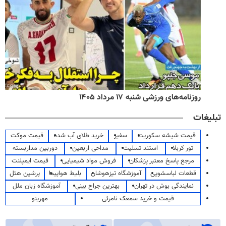
روزنامه‌های ورزشی شنبه ۱۷ مرداد ۱۴۰۵
تبلیغات
قیمت شیشه سکوریت
سفیر
خرید طلای آب شده
قیمت موکت
تور کربلا
استند تسلیت
مداحی اربعین
دوربین مداربسته
مرجع پاسخ معتبر پزشکان
فروش مواد شیمیایی
قیمت ایمپلنت
قطعات لباسشویی
آموزشگاه تیزهوشان
بلیط هواپیما
پرشین هتل
نمایندگی بوش در تهران
بهترین جراح بینی
آموزشگاه زبان ملل
قیمت و خرید سمعک نامرئی
مهرینو