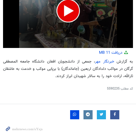
0
دریافت
11 MB
seconds
of
به گزارش
خبرنگار مهر
، جمعی از دانشجویان افغان دانشگاه جامعه المصطفی
1
گرگان در مواکب دلدادگان اربعین (جاماندگان) با برپایی موکب و خدمت به عاشقان
minute,
13
ثارالله، ارادت خود را به سالار شهیدان ابراز کردند.
seconds
کد مطلب
5590235