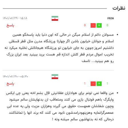
نظرات
۱۵:۱۸ - ۱۴۰۱/۰۷/۲۹
reza
پاسخ
0
0
مسولان دائم از اسلام میگن در حالی که اون دنیا باید پاسخگو همین
اسلام و جوانان خیابون باشن اگر چهارتا ورزشگاه مدرن مثل قطر فسقلی
داشتیم امروز جوون به جای خیابون تو ورزشگاه هیجاناتش تخلیه میکرد نه
تخریب اموال مردم قطر کلش اندازه قم هست برید ببینید بعد ایران بزرگ
رو هم ببینید... تاسف
۰۵:۳۰ - ۱۴۰۱/۰۷/۳۰
پاسخ
1
1
من واقعا نمی تونم برای هواداران عقلانیتی قاِل بشم اخه یعنی چی ایکس
وایگرگ باهم فوتبال بازی می کنند ومتعاقب ان بدنهایشان سالم میشود
وچون شغلشان همهست حقوق می گیرند وهزاران مزیت ولی یه عده ایی
عمعمرگرانمایه وهزینهودرامدشون نابود می کنند که برند انها را تماشاکنند
درحالی که نه بدنهاشون سالم میشه ونه !