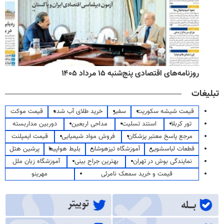
روزنامه‌های اقتصادی پنج‌شنبه ۱۵ مرداد ۱۴۰۵
تبلیغات
قیمت شیشه سکوریت
سفیر
خرید طلای آب شده
قیمت موکت
تور کربلا
استند تسلیت
مداحی اربعین
دوربین مداربسته
مرجع پاسخ معتبر پزشکان
فروش مواد شیمیایی
قیمت ایمپلنت
قطعات لباسشویی
آموزشگاه تیزهوشان
بلیط هواپیما
پرشین هتل
نمایندگی بوش در تهران
بهترین جراح بینی
آموزشگاه زبان ملل
قیمت و خرید سمعک نامرئی
مهرینو