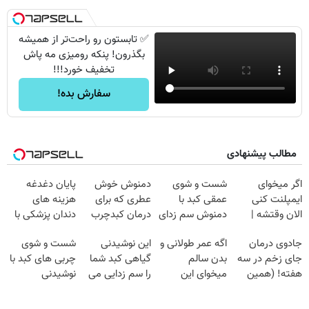
✅ تابستون رو راحت‌تر از همیشه
بگذرون! پنکه رومیزی مه پاش
تخفیف خورد!!!
سفارش بده!
مطالب پیشنهادی
اگر میخوای
شست و شوی
دمنوش خوش
پایان دغدغه
ایمپلنت کنی
عمقی کبد با
عطری که برای
هزینه های
الان وقتشه |
دمنوش سم زدای
درمان کبدچرب
دندان پزشکی با
فقط با ۲۵
گیاهی
معجزه میکنه
پک سفید کننده
جادوی درمان
اگه عمر طولانی و
این نوشیدنی
شست و شوی
میلیون تومان!!!
خانگی
جای زخم در سه
بدن سالم
گیاهی کبد شما
چربی های کبد با
هفته! (همین
میخوای این
را سم زدایی می
نوشیدنی
حالا رایگان
نوشیدنی رو با
کند (با ضمانت
گیاهی(55%تخفیف)
صحبت کنید)
تخفیف بخر
مرجوعی)