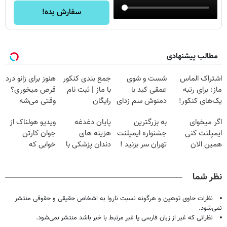
سفارش بده!
مطالب پیشنهادی
اشتراک الماس
شست و شوی
جمع بندی کنکور
هنوز برای زانو درد
ماز: برای رتبه
عمقی کبد با
با ماز | ثبت نام
قرص میخوری؟
یک‌های کنکور!
دمنوش سم زدای
رایگان
وقتی می‌شه
گیاهی
بدون عمل
اگر میخوای
به بزرگترین
پایان دغدغه
ویدیو هولناک از
درمانش کرد؟؟؟؟
ایمپلنت کنی
جشنواره ایمپلنت
هزینه های
جوان کارتن
همین الان
تهران سر بزنید !
دندان پزشکی با
خوابی که
وقتشه | فقط با
| فقط ۲۵
پک سفید کننده
میلیاردر شد.
۲۵ میلیون
میلیون !
خانگی
آموزش رایگان
نظر شما
تومان!!!
نظرات حاوی توهین و هرگونه نسبت ناروا به اشخاص حقیقی و حقوقی منتشر
نمی‌شود.
نظراتی که غیر از زبان فارسی یا غیر مرتبط با خبر باشد منتشر نمی‌شود.