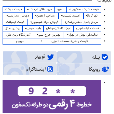
تبلیغات
قیمت شیشه سکوریت
سفیر
خرید طلای آب شده
قیمت موکت
تور کربلا
استند تسلیت
مداحی اربعین
دوربین مداربسته
مرجع پاسخ معتبر پزشکان
فروش مواد شیمیایی
قیمت ایمپلنت
قطعات لباسشویی
آموزشگاه تیزهوشان
بلیط هواپیما
پرشین هتل
نمایندگی بوش در تهران
بهترین جراح بینی
آموزشگاه زبان ملل
قیمت و خرید سمعک نامرئی
مهرینو