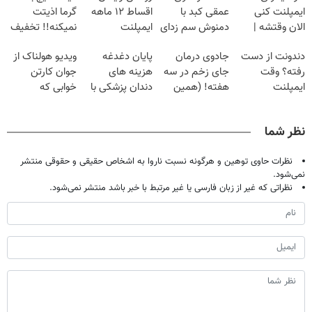
ایمپلنت کنی
عمقی کبد با
اقساط ۱۲ ماهه
گرما اذیتت
الان وقتشه |
دمنوش سم زدای
ایمپلنت
نمیکنه!! تخفیف
فقط با ۲۵
گیاهی
ویژه رو از دست
دندونت از دست
جادوی درمان
پایان دغدغه
ویدیو هولناک از
میلیون تومان!!!
نده
رفته؟ وقت
جای زخم در سه
هزینه های
جوان کارتن
ایمپلنت
هفته! (همین
دندان پزشکی با
خوابی که
دیجیتاله
حالا رایگان
پک سفید کننده
میلیاردر شد.
صحبت کنید)
خانگی
آموزش رایگان
نظر شما
نظرات حاوی توهین و هرگونه نسبت ناروا به اشخاص حقیقی و حقوقی منتشر
نمی‌شود.
نظراتی که غیر از زبان فارسی یا غیر مرتبط با خبر باشد منتشر نمی‌شود.