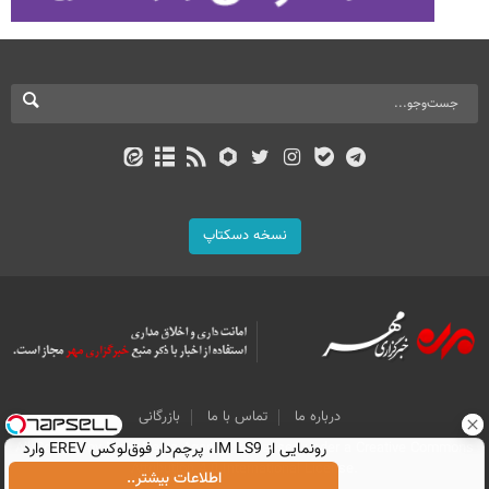
نسخه دسکتاپ
درباره ما
تماس با ما
بازرگانی
All Content by Mehr News Agency is licensed under a Creative Commons
رونمایی از IM LS9، پرچم‌دار فوق‌لوکس EREV وارد
Attribution 4.0 International License.
بازار ایران شد
اطلاعات بیشتر..