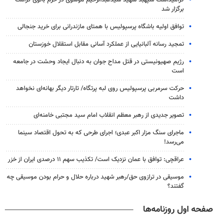
گرامیداشت سپهبد شهید سیدعبدالرحیم موسوی در حرم بانوی کرامت
برگزار شد
توافق اولیه باشگاه پرسپولیس با همتای مازندرانی برای خرید جنجالی
تمجید رسانه آلبانیایی از عملکرد آسانی مقابل استقلال خوزستان
رژیم صهیونیستی در قتل مداح جوان به دنبال ایجاد وحشت در جامعه
است
حرکت سرمربی پرسپولیس روی لبه پرتگاه/ تارتار دیگر بهانه‌ای نخواهد
داشت
تصویر جدیدی از رهبر معظم انقلاب امام سید مجتبی خامنه‌ای
ماجرای سنگ مزار اکبر عبدی؛ اجرای طرحی که به تحول اقتصاد سینما
می‌رسد!
عراقچی: توافق با عمان نزدیک است/ تکذیب سهم ۱۱ درصدی ایران از خزر
موسیقی در ترازوی حق/رهبر شهید درباره حلال و حرام بودن موسیقی چه
گفتند؟
صفحه اول روزنامه‌ها