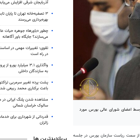
آذربایجان شرقی افزایش می‌یابد
۳ ﺗﺼﻔﻴﻪ‌ﺧﺎﻧﻪ‌ تهران تا پایان ت
بهره‌برداری می‌رسند
چطور «باورها» جوهره حیات عارف
می‌سازند؟ جایگاه باور آگاهانه
تقوی: تغییرات مهمی در اساسنام
در راه است
واگذاری ۳.۱ میلیارد یورو 
به سازندگان داخلی
پشت پرده تغییر سرمربی تراکتو
باعث برکناری محمد ربیعی شد
مشاهده شدن پلنگ ایرانی در من
سالوک خراسان شمالی
سط اعضای شورای عالی بورس مورد
قدردانی از شهرداری برای خدما
زائران
 از سمت ریاست سازمان بورس در جلسه
پربازدیدترین ها