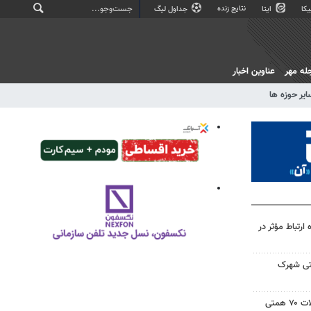
نتایج زنده
کا
ایتا
جداول لیگ
له مهر
عناوین اخبار
ایر حوزه ها
رتباط مؤثر در
عتی شهرک
روحی: سهم کشاورزی از تسهیلات ۷۰ همتی