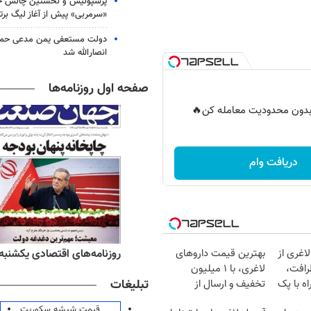
پرسپولیس و نخستین چالش حق
«سرمربی» پیش از آغاز لیگ برتر
دولت مستعفی یمن مدعی حمل
انصارالله شد
صفحه اول روزنامه‌ها
ر بدون محدودیت معامله کن🔥
دریافت وام
ه‌های ورزشی یکشنبه ۱۸ مرداد ۱۴۰۵
روزنامه‌های اقتصادی یکشنبه ۱۸ مرداد ۴۰۵
اغری از
بهترین قیمت داروهای
رافت،
لاغری، با ۱ میلیون
تبلیغات
ه با پک
تخفیف و ارسال از
داروخانه‌
قیمت شیشه سکوریت