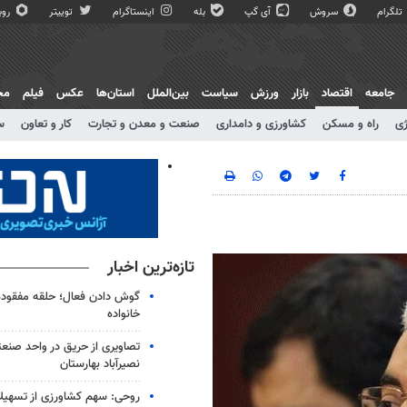
تلگرام
سروش
آی گپ
بله
اینستاگرام
توییتر
روبی
جامعه
اقتصاد
بازار
ورزش
سیاست
بین‌الملل
استان‌ها
عکس
فیلم
مج
ژی
راه و مسکن
کشاورزی و دامداری
صنعت و معدن و تجارت
کار و تعاون
س
تازه‌ترین اخبار
گوش دادن فعال؛ حلقه مفقوده ا
خانواده
تصاویری از حریق در واحد صن
نصیرآباد بهارستان