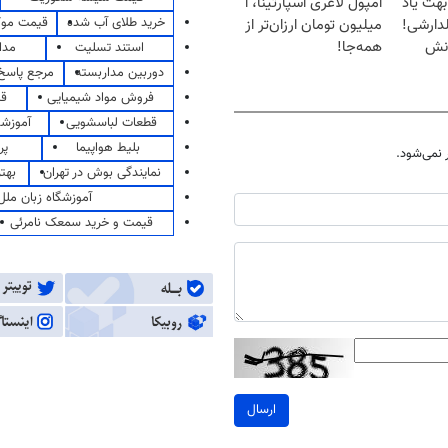
بهت یاد
آمپول لاغری اسپارتینا، ا
خرید طلای آب شده
قیمت مو
دارشی!
میلیون تومان ارزان‌تر از
انش
همه‌جا!
استند تسلیت
مدا
دوربین مداربسته
مرجع پاسخ 
فروش مواد شیمیایی
قی
قطعات لباسشویی
آموزشگ
بلیط هواپیما
پر
نمی‌شود.
نمایندگی بوش در تهران
بهت
آموزشگاه زبان ملل
قیمت و خرید سمعک نامرئی
ارسال