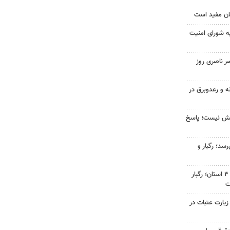
ان مفید است
ه شورای امنیت
ر ناصری روز
ه و رعدوبرق در
بخش نیست؛ پاسخ
سد؛ رگبار و
هشدار نارنجی هواشناسی برای ۴ استان؛ رگبار
ت
 زیارت عتبات در