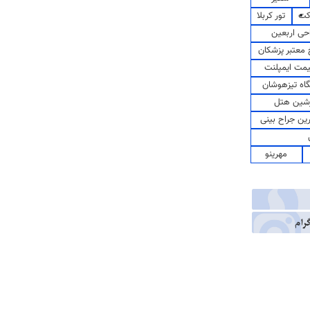
کت
تور کربلا
حی اربعین
معتبر پزشکان
مت ایمپلنت
اه تیزهوشان
شین هتل
رین جراح بینی
مهرینو