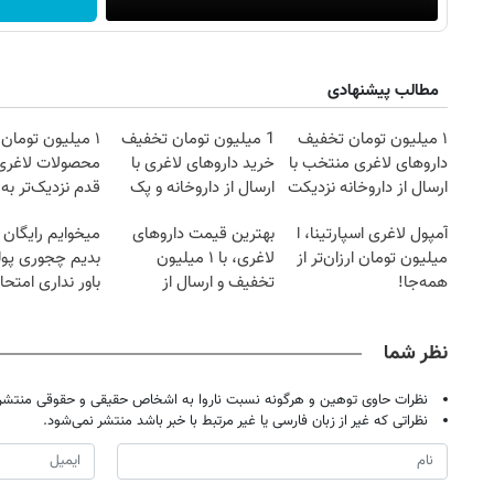
مطالب پیشنهادی
۱ میلیون تومان تخفیف
1 میلیون تومان تخفیف
۱ میلیون تومان
داروهای لاغری منتخب با
خرید داروهای لاغری با
محصولات لاغری
ارسال از داروخانه نزدیکت
ارسال از داروخانه و پک
قدم نزدیک‌تر به
یخ!
کاهش وزن
آمپول لاغری اسپارتینا، ا
بهترین قیمت داروهای
میخوایم رایگان 
میلیون تومان ارزان‌تر از
لاغری، با ۱ میلیون
بدیم چجوری پول
همه‌جا!
تخفیف و ارسال از
باور نداری امتح
داروخانه‌
مجانیه
نظر شما
نظرات حاوی توهین و هرگونه نسبت ناروا به اشخاص حقیقی و حقوقی منتشر 
نظراتی که غیر از زبان فارسی یا غیر مرتبط با خبر باشد منتشر نمی‌شود.